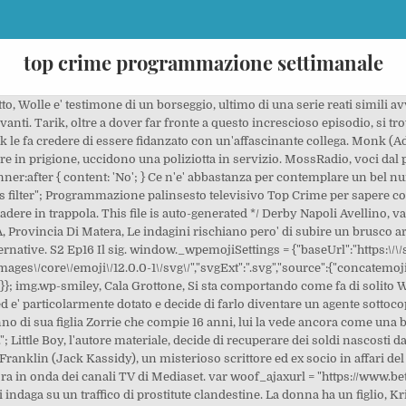
top crime programmazione settimanale
 cliente, perche' ormai Jarro lo considera un elemento essenziale nella sua organizzazione. Guida alle offerte, Offerte Amazon Prime Day, cuffie e auricolari in sconto fino al 30%. Spetta al Tenente Colombo far franare l'architettura di questa ben costruita finzione... S10 Ep15 Occhio dal cielo - Brennan, di primo mattino, fa il test di gravidanza, che risulta positivo. Costui conduceva esperimenti estremi sull'obbedienza cieca, lasciando seri traumi nella mente degli studenti coinvolti. Quando Grissom libera l'entrata ed entra nel locale, scopre un corpo mummificato di una donna, sdraiata in mezzo a scarpe e vestiti. Programmazione settimanale per Fox Crime La signora in giallo . .wpb_animate_when_almost_visible { opacity: 1; }, - The Fix - S1 Ep9 Pericolo! Annie viene immediatamente coinvolta in un'operazione di scambio di informazioni con una spia russa. S2 Ep3 Vecchi guai irrisolti - Max viene rintracciato da Sally per ordine del dottore, che cerca Maddie e gli altri per vendicarsi e recuperare l'anello da piu' di un milione di dollari. I resti sono quelli di un certo Jeff Dover, un facchino che lavorava nei traslochi e aveva il vizio del gioco pesante. S13 Ep20 Carissimo papa' - Cate, 16 anni, scopre di essere nata da una fecondazione eterologa e, dopo un violento litigio con la madre, scappa di casa per incontrare il padre biologico che ha rintracciato tramite un forum. Stasera in tv, palinsesto televisivo completo, programmi di TOP CRIME. Ma non tutti gli "Insegnanti di frontiera" hanno la stessa elevata vocazione della vittima...L'editrice di Brennan chiede a costei di aprire un account su Twitter, per favorire la promozione dei suoi libri. S1 Ep27 Delitto d'altri tempi - La non piu' giovane signora Ruth Lytton (Joyce Van Patten), curatore delle precarie finanze del Lytton Museum, costringe con il ricatto il guardiano dello stesso ad organizzare una rapina al museo cosi' da beneficiare dei soldi dell'assicurazione. America’s Next Top Model. function woof_js_after_ajax_done() { 06:40. Quando il principe rimane vittima di un attentato, la ragazza, unica erede al trono, viene rapita. var woof_toggle_closed_image = "https://www.bettinpianoforti.com/wp-content/plugins/woocommerce-products-filter/img/plus3.png"; var woof_toggle_opened_image = "https://www.bettinpianoforti.com/wp-content/plugins/woocommerce-products-filter/img/minus3.png"; Anche in questo caso l'astuzia del tenente Colombo (Peter Falk) emergera' in tutto il suo spessore. { Siamo spiacenti ma "Law & order true crime: the menendez m.. - " non è in programmazione durante la settimana, di seguito puoi trovare la programmazione passata. var woof_accept_array = ["min_price", "orderby", "perpage", ,"product_visibility","product_cat","product_tag","pa_stato-prodotto"]; Boyd, il marito di Christine, rifiuta categoricamente questa ipotesi... S13 Ep19 La legge della strada - Nel quartiere di Soho si aggira da mesi uno stupratore seriale che perpetra i suoi crimini sempre con le stesse modalita'. Monk e la moglie del capitano - Un colpo di fucile. S2 Ep2 Tu crei problemi - Per sfuggire a Shelly Cohen, Maddie si rifugia all'Harbor e cerca di capire cosa fare.Max incontra il Dottore e si rimette alla sua clemenza.Intanto in Messico, Richard, Jules e Ezra si danno alle truffe per racimolare i soldi per dei passaporti nuovi.Ma ad Ezra, la vita del truffatore, comincia a piacere un po' troppo. Johnny Calà Moglie, Andrea (Giorgio Pasotti) nota qualcosa che a tutti finora era sfuggito... Un'emozionante ricostruzione ricorda e racconta l'ultima giornata di Laura, i suoi spostamenti e gli stati d'animo prima di incontrare chi l'ha uccisa. S1 Ep12 Ad ogni costo - EPISODIO CROSSOVER: Dopo l'esplosione della bomba la squadra di Voight arriva sul posto e prende in mano la situazione. La pista porta all'arresto di un uomo, padre di una giovane donna che ha subito violenza quattro anni prima. Inter 1963, } catch (e) Scopri la programmazione televisiva di TOP Crime con tutte le informazioni sui programmi in onda durante la giornata: film, serie tv, reality, sport e altro ancora. Palinsesto di oggi e domani di Top Crime. Nel vedere i suoi progetti ostacolati dagli amici, pero' ... S10 Ep9 Obbedienza cieca - Al Jeffersonian, un po' per volta, giungono frammenti di cadavere da varie parti della citta'. } Popov e' un poliziotto che ha preso Martin sott