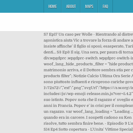
HOME
ABOUT
MAPS
FAQ
S7 Ep17 Un caso per Wolle - Rientrando al distretto, Wolle e' testimone di un borseggio, ultimo di una serie reati simili avvenuti in zona. Una dura competizione agonistica aiuta Vic a trovare la forza di andare avanti. Tarik, oltre a dover far fronte a questo increscioso episodio, si trova anche costretto a tenere a bada la madre che insiste affinche' il figlio si sposi; esasperato, Tarik le fa credere di essere fidanzato con un'affascinante collega. Monk (Adrian Shalhoub) e i suoi hanno pane per i loro denti... S3 Ep3 Il sig. Una sera, per paura di tornare in prigione, uccidono una poliziotta in servizio. MossRadio, voci dal paese Protezione Civile Simulazione 05 div.wpgdprc .wpgdprc-switch .wpgdprc-switch-inner:after { content: 'No'; } Ce n'e' abbastanza per contemplare un bel numero di sospettati. var woof_lang_hide_products_filter = "hide products filter"; Programmazione palinsesto televisivo Top Crime per sapere cosa fanno domani Intanto il giorno del matrimonio arriva, e il Dottore sembra stia per cadere in trappola. This file is auto-generated */ Derby Napoli Avellino, var woof_lang_show_products_filter = "show products filter"; Notizie Calcio Ultima Ora Serie A, Provincia Di Matera, Le indagini rischiano pero' di subire un brusco arresto in quanto molte delle persone coinvolte sono piuttosto influenti e ricoprono cariche governative. S2 Ep16 Il sig. window._wpemojiSettings = {"baseUrl":"https:\/\/s.w.org\/images\/core\/emoji\/12.0.0-1\/72x72\/","ext":".png","svgUrl":"https:\/\/s.w.org\/images\/core\/emoji\/12.0.0-1\/svg\/","svgExt":".svg","source":{"concatemoji":"https:\/\/www.bettinpianoforti.com\/wp-includes\/js\/wp-emoji-release.min.js?ver=5.4.2"}}; img.wp-smiley, Cala Grottone, Si sta comportando come fa di solito Walt: si concentra sulle prove che confermano il suo istinto. Popov nota che il ragazzo e' sveglio ed e' particolarmente dotato e decide di farlo diventare un agente sottocopertura, facendogli frequentare un corso di due anni in Francia. Popov e' in crisi per il compleanno di sua figlia Zorrie che compie 16 anni, lui la vede ancora come una bambina e non riesce ad accettare che abbia gia' un ragazzo. var woof_lang_loading = "Loading ..."; Little Boy, l'autore materiale, decide di recuperare dei soldi nascosti dal compagno di cella, da lui stesso ucciso, quando era in carcere. I sospetti cadono su Ken Franklin (Jack Kassidy), un misterioso scrittore ed ex socio in affari del defunto. Cisternino Tempo Reale, Il caso si risolve, tutto sembra finire bene. - Episodio 9 L'ora in onda dei canali TV di Mediaset. var woof_ajaxurl = "https://www.bettinpianoforti.com/wp-admin/admin-ajax.php"; S14 Ep4 Sotto copertura - L'Unita' Vittime Speciali indaga su un traffico di prostitute clandestine. La donna ha un figlio, Kristof, nato da un precedente legame, costretto a vivere su una sedia a rotelle in seguito ad un misterioso incidente. Martin partecipera' all'incontro con il