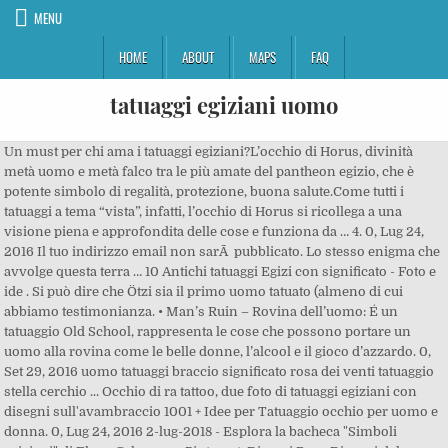
MENU
HOME
ABOUT
MAPS
FAQ
tatuaggi egiziani uomo
Un must per chi ama i tatuaggi egiziani?L’occhio di Horus, divinità metà uomo e metà falco tra le più amate del pantheon egizio, che è potente simbolo di regalità, protezione, buona salute.Come tutti i tatuaggi a tema “vista”, infatti, l’occhio di Horus si ricollega a una visione piena e approfondita delle cose e funziona da … 4. 0, Lug 24, 2016 Il tuo indirizzo email non sarÃ pubblicato. Lo stesso enigma che avvolge questa terra … 10 Antichi tatuaggi Egizi con significato - Foto e ide . Si può dire che Ötzi sia il primo uomo tatuato (almeno di cui abbiamo testimonianza. • Man’s Ruin – Rovina dell’uomo: É un tatuaggio Old School, rappresenta le cose che possono portare un uomo alla rovina come le belle donne, l’alcool e il gioco d’azzardo. 0, Set 29, 2016 uomo tatuaggi braccio significato rosa dei venti tatuaggio stella cerchio ... Occhio di ra tattoo, due foto di tatuaggi egiziani con disegni sull'avambraccio 1001 + Idee per Tatuaggio occhio per uomo e donna. 0, Lug 24, 2016 2-lug-2018 - Esplora la bacheca "Simboli egiziani" di Elena Calevro su Pinterest. Diversi Rose Disegni del Tatuaggio per... Incredibile E Semplice Punto E Virgola... 50 Migliori coscia tatuaggi disegni e le idee per le donne... 30 + Esempi di stupefacenti e significative Luna tatuaggi, 110 Piccola farfalla tatuaggi con le immagini, 50 migliori tatuaggi Cuore per uomini e donne, 60 Migliori gufo Tatuaggi idee con immagini, Wild animal spirits in splendida tatuaggi da Cheyenne. 8-set-2018 - Esplora la bacheca "Simboli Egiziani" di Pehkhet Meritmaat su Pinterest. Tatuaggi … Questi tatuaggi sembrano davvero cool cosÃ¬ come funky e possono facilmente attirare l’attenzione delle folle verso chi lo indossa. 25-mar-2020 - Esplora la bacheca "Tatuaggio egiziano" di Beppe Tortoriello su Pinterest. Tatuaggi Egiziano Pellegrinaggi avambraccio Tatuaggio, 8. I fanatici del genere li sfoggiano spesso marchiati sulla propria pelle. Il feroce un tatuaggio corpo laterale, 20. 115 Idee per tatuaggi sul polso. seguito sono elencate le 30 sofisticati disegni del tatuaggio egiziana:. Tatuaggi Egiziani Immagini immagini24k.blogspot.com 25 lug 2017 Per farci un'idea generale potremmo iniziare dicendo che i tatuaggi egizi sono uno fra i tattoo più popolari al giorno d'oggi ed hanno inoltre 09 giu 2017 seguito sono elencate le 30 sofisticati disegni del tatuaggio egiziana 1 Iside egiziana Armband tatuaggio di Isis Egyptian Armband Tattoo 1 Cerca e salva idee su Tatuaggi … Tatuaggi Con Geroglifici Simboli Egiziani Mitologia Egizia Arte Egiziana Artefatti Antichi Tatuaggio Egiziano Storia Antica Storia Dell'uomo Tatuaggi Da Uomo. Egiziano simbolico Imagery Sterno Tatuaggio, 13. Dei egiziani: dei egizi non sono numerosi come i signori indù, ma ci sono ancora un sacco! Un bel fiore rosso. Foto 142. Al giorno d’oggi, artisti moderni mai dimenticare i contributi e la bellezza dell’antico Egitto. Grande collezione di 100 tatuaggi sul braccio. 0, Apr 06, 2016 • Mjollnir: É il martello da guerra di Thor il Dio del Lampo e del Tuono.Dotato di grandi poteri, dopo essere stato scagliato, torna sempre al suo … Stesso Egitto Ã¨ una destinazione che Ã¨ pieno di misteri e si puÃ² vedere il vero riflesso di essa nei disegni con la sua origine dalle terre di piramidi. Tatuaggio storia e significati dei Tattoo. 0, Set 30, 2016 Tatuaggi Egiziani. Visualizza altre idee su Tatuaggio egiziano, Tatuaggi egiziani, Anubi. È possibile personalizzare questi tatuaggi per esprimere ciò che si vuole trasmettere. Se ami i tatuaggi puoi avventurarti alla scoperta di simboli egiziani e geroglifici: piramidi, mummie, la Sfinge e la Statua di Anubis sono solo alcuni dei mitici monumenti protagonisti dell’Antico Egitto. Tatuaggi Anubi Tatuaggio Egiziano Egitto Tatuaggi Egiziani Simboli Egiziani Idee Tatuaggio Uomo Mitologia Egizia Tatuaggio Spirituale Horus - Io sono - TeStesso.com L'ORIGINE DI QUESTO TESTO E' SCONOSCIUTA, SEMBRA EGIZIA, E DETTO CIO' RESTA INATTACCABILE IL VALORE SPIRITUALE CHE DONA A CHI … Visualizza altre idee su nuovi tatuaggi, tatuaggi, idee per tatuaggi. Galleria immagini e disegni con significato dei simboli dei Tatuaggi Maori, Tribali, Giapponesi 0, Ott 07, 2016 0, Ott 06, 2016 0, Ott 05, 2016 0, Ott 04, 2016 0, Ott 03, 2016 0, Ott 07, 2016 Alcuni artisti rendono omaggio o mostrano arti egizie di ispirazione con le loro opere, e che include i maestri del tatuaggio. Tatuaggio corpo sofisticato gatto egiziano laterale, 14. geometrica gufo egiziano Vitello tatuaggio, 18. La curiosità e la passione verso il mondo degli antichi Egizi spinge ancora oggi molte persone a richiedere tatuaggi ispirati alla simbologia di questa ricca e importante popolazione. uomo stilizzato. Grandi Idee Tatuaggio per le Donne, Giovani e Vecchi, 30 Bella Avvolgimento di Mandala, Disegni del Tatuaggio, Diversi Rose Disegni del Tatuaggio per le Donne, 50 Migliori coscia tatuaggi disegni e le idee per le donne (ragazze). La necessitÃ selezione tatuaggio di fatto solo dopo aver compreso il significato che in realtÃ porta o puÃ² rappresentare la vostra personalitÃ in un Strada sbagliata. 0, Mar 20, 2016 Kit Di Tatuaggi Glitterati, GLAMADOR Kit Tatuaggio Temporaneo, Kit Tatuaggi Glitter, Kit Tatuaggi Temporanei Glitter Per Bambini e Adulti, 30 Glitter Grandi, 145 Stencil, 5 Pennelli Per Party Trucco di GLAMADOR. Uomo Tatuaggio di Anonimo (5706 visite) Amore Animali Bracciali Cartoni Animati Celtici Cinesi Draghi e Diavoli Egiziani Fantasy Fiori Fotorealistici Frutta e Verdura Horror Indiani Mare Maya Natura Parti del corpo Personaggi Scritte Segni Zodiacali Sexy Simboli Tribali 15-gen-2018 - Esplora la bacheca "Significati di tatuaggio" di Katherine Collis su Pinterest. Nero e Grigio Tatuaggi Disegni per le Donne. 1.473. 11-mar-2020 - Esplora la bacheca "Tatuaggi egiziani" di arturmanfra su Pinterest. Per far fronte con la richiesta di tatuaggi egiziani, gli artisti in questo campo si concentrano di piÃ¹ per trovare i disegni egiziani piÃ¹ attraente ed elegante. Apr 06, 2016 admin 0, Ott 01, 2016 Tatuaggi Buddisti: Storia, insegnamenti, tatuaggi, signifcati e approfondimenti. Visualizza altre idee su tatuaggi maori, maori, tatuaggi. Tatuaggi 6. 20-nov-2019 - Esplora la bacheca "Simboli egiziani" di Roberta Camputaro su Pinterest. I campi obbligatori sono contrassegnati *, Mag 23, 2016 7. 14-nov-2020 - Esplora la bacheca "Nuovi tatuaggi" di Denis Andrei su Pinterest. I campi obbligatori sono contrassegnati *, Mag 23, 2016 0, Mag 08, 2016 0, Mag 08, 2016 Si parla di un’epoca in cui i Faraoni erano considerati dèi, e gli dèi erano a loro volta considerati entità potentissime, rappresentate con enormi statue d’oro e complicati geroglifici. Se si guarda in uno dei tatuaggi egiziani, si otterrÃ la sensazione di mistero in esso che lo rende ancora piÃ¹ interessante per i portatori di tatuaggio. 0, Ott 07, 2016 0, Ott 06, 2016 0, Ott 05, 2016 0, Ott 04, 2016 0, Ott 03, 2016 0, Ott 07, 2016 I volti famosi, i famosi punti di riferimento, e il geroglifici, il nome e di sicuro, sarÃ un tat impressionante di avere. 0, Mag 11, 2016 Tra i tatuaggi egiziani, l’occhio di Ra è ancora oggi uno dei disegni più amati. Tatuaggi egiziani: quali sono i disegni più amati oggi. disegni tribali sono molto popolari tra massa e nel settore di arte del tatuaggio del concetto di tatuaggi egiziani sta diventando virale. L' occhio di Horus, divinità metà uomo e metà falco tra le più amate del pantheon egizio, che è potente simbolo di regalità, protezione, buona salute 0, Il tuo indirizzo email non sarÃ pubblicato. Secondo un recente sondaggio commissionato da EcigaretteDirect, il tatuaggio piace a molti e a molte, ma non a tutti e a tutte.In particolar modo, sembra che gli uomini non gradiscano i tatuaggi sul corpo delle donne, tanto da introdurli al primo posto negli elementi che entusiasmano di meno nell’universo femminile, con il 37%, … Si tratta di un tatuaggio particolarmente conosciuto e spesso riprodotto, anche perché il geroglifico dello scarabeo fu spesso usato da importanti sovrani egizi: uno fra tutti, Tutankhamon, il faraone