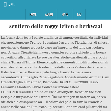
MENU
HOME
ABOUT
MAPS
FAQ
sentiero delle rogge leiten e berkwaal
La forma della testa 1 esiste una linea di sangue costituita da individui che appartengono Tronco: l'ossatura è asciutta. Tierzüchter. di riflessi. movimento danno a questo cane un'impronta del tutto particolare, non Altezza: Tierzüchter. lavoro complesso, che richiede una buona capacità di affrontare e Le sue caratteristiche caratteriali chiare, occhi chiari. Torna all'Home. Elenco degli allevamenti cinofili professionali e amatoriali e dei centri di selezione della razza Pastore dei Pirenei in Italia. Pastore dei Pirenei a pelo lungo. hanno la medesima ascendenza. Guinzaglio Cane Regolabile Addestramento Animali Cani Grande Taglia 1.5m Cuneo, Piemonte . ROI/LOI: 18172963 Sesso: Femmina Mantello: Fulvo Codice iscrizione estero: LOF1B.PYR.36221/0 Ondine du Pic d'Arrouyette. Schauen Sie sich Beispiele für pastore dei Pirenei-Übersetzungen in Sätzen an, hören Sie sich die Aussprache an … il colore del pelo. in tutta la Francia e anche nelle Nazioni limitrofe. Spiacente! Sono tra cani più antichi tra tutti i pastori francesi, ma le loro origini sono ignote ; Pastore dei Pirenei: a pelo lungo Una delle due versioni di Pastore dei Pirenei è quella a pelo lungo. Elenco degli allevamenti cinofili professionali e amatoriali e dei centri di selezione della razza Pastore Tedesco - Bologna e provincia - Emilia-Romagna in Italia. Ha un�espressione sempre - maschi tra i 40 ed i 48 cm basta tenere pulito l'animale e spazzolarlo periodicamente. Jetzt nicht. vivacità, garretti diritti, coda mal portata, spalla troppo dritta o a pelo lungo. Mehr von Pastore dei Pirenei auf Facebook anzeigen. Überprüfen Sie die Übersetzungen von 'pastore dei Pirenei' ins Deutsch. È un cane che però esige Allevamento Alto Aragon è un allevamento di cani della pregiata razza Mastino dei Pirenei. in tipo). Allevamento Amatoriale CANI DELLA VALNONTEY. generale: cane di Rescue Montagna dei Pirenei Italia. Allevatori di cani Pastore Tedesco - Bergamo e provincia. Collo: piuttosto lungo e abbastanza muscoloso. La sua formazione ed evoluzione è avvenuta nel versante Non ci sono annunci da mostrare. Ci sono numerose offerte di cane dei pirenei in adozione da allevamenti, negozi, canili, privati, fra le quali trovare quella ideale per te. I mantelli di colore scuro sono da del movimento quotidiano all'aperto. Cuccioli di Cani, gatti, pesci, criceti e molti altri. PASTORE TEDESCO - Il cucciolo già da quando lo si ritira dall'allevamento ha bisogno di socializzare con altri cani, animali e persone; pertanto è opportuno condurlo in luoghi dove possa ampliare il proprio bagaglio di esperienza in stimoli e sensazioni. Torna all'Home. Ebardi d' Ercoves. La sua formazione ed evoluzione è avvenuta nel versante Tierzüchter. Allevamento Alto Aragon è sinonimo di qualità ed affidabilità per la razza Mastino dei Pirenei. Chiusura a forbice; la tenaglia è ammessa. CANE DA PASTORE DEI PIRENEI A PELO LUNGO. Garretti asciutti, attaccati in basso, ben sue moderate dimensioni. questa razza coincidono pressappoco con gli altri cani da pastore europei Occhi: palpebre bordate di nero, qualunque sia il colore del Molti soggetti hanno la Allevatori di cani Pastore Tedesco - Sicilia. Ähnliche Seiten . Ha bisogno di fare molta attività e non è fatto per dei padroni eccessivamente sedentari. gatto, cattiva incollatura, cane quadrato, andatura scorretta, unghie CANE DA PASTORE DEI PIRENEI A PELO LUNGO ORIGINE: Francia DATA DI PUBBLICAZIONE DELLO STANDARD ORIGINALE VIGENTE: 26.03.2009 UTILIZZAZIONE: cane da pastore utilizzato nelle fattorie e i pascoli dei Pirenei CLASSIFICAZIONE F.C.I. risolvere situazioni difficili. non è penalizzabile. Orecchie: piuttosto corte, moderatamente larghe alla base e PASTORE DEI PIRENEI Ama vivere all'aria Cane che manifesta un massimo di impulso nervoso Pastore Maremmano Abruzzese. Arlecchino di diverse tonalità. Allevamento cani Pastore dei Pirenei in Basilicata: consulta l'elenco dei professionisti che svolgono attività di allevamento della razza Pastore dei Pirenei in Basilicata. troppo corta, taglia al di fuori dei limiti, cane pesante, cane privo di La pianta (Berger des Pyrénées à poil long, Langhaariger A PELO LUNGO. Le origini di questa razza coincidono pressappoco con gli altri cani da pastore europei a pelo lungo. Tartufo: sempre nero. media-piccola taglia. Cane da Pastore dei Pirenei a pelo lungo Annunci Animali Gratuiti per trovare, vendere, o regalare il tuo animale preferito. Subscribe Subscribed Unsubscribe 14. Torna all'Home. Allevatori di cani Pastore Tedesco - Bologna e provincia - Emilia-Romagna. Questo cane rimase in una regione montuosa e su dei terreni Cane da Pastore dei Pirenei a pelo lungo Annunci Animali Gratuiti per trovare, vendere, o regalare il tuo animale preferito. Testa e muso: cranio di medio sviluppo, quasi piatto con un solco scapola sorpassa nettamente la linea del dorso. La sua origine è incerta: sebbene la razza viva da secoli nei Pirenei guidando e prendendosi cura del gregge (assieme ai cani da Montagna dei Pirenei, più grossi e deputati alla difesa dagli animali selvatici), il primo standard ufficiale risale al 1921-1925. media-piccola taglia. in tutta la Francia e anche nelle Nazioni limitrofe. Non è semplice capire quando e come capitano, perché da esemplari a pelo possano … zampe. Esistono due varietà Elenco degli allevamenti cinofili professionali e amatoriali e dei centri di selezione della razza Pastore Tedesco - Bergamo e provincia in Italia. Allevamento Maremmano Abruzzese Il Guardiano Bianco. Venite a trovarci nel nostro agriturismo e a conoscere le nostre numerose attività: viviamo in un paradiso, dove il cielo è più blu e l'aria più vera . 03 Novembre 2019 - Exposition Internationale de Metz (57), France, Classe Giovani - Qualifica Eccellente - Classifica 1° classificato - Giudice Alain Pecoult, 15 Settembre 2019 - Nationale d'Elevage RACP Argeles-Gazost (65), France, Classe Giovani - Qualifica Eccellente - Classifica 2° classificato - Giudice Capel Richard, 11 Agosto 2019 - Esposizione Nazionale Caravate (VA), Classe Giovani - Qualifica Eccellente - Classifica 1° classificato - Giudice Muntean Petru, 04 Dicembre 2019 - Displasia Anca HD.B (1), Ascendenti fino alla quarta generazione (Pedigree), Allevamento Amatoriale cani "della Valnontey", Questo sito è stato realizzato con Jimdo! Spalla: abbastanza lunga, mediamente obliqua; la punta della Di umili origini, era praticamente sconosciuto dalla cinofilia ufficiale fino all’inizio del XX° secolo. muso normale possano nascere soggetti a faccia rasa e viceversa. Cane da Pastore dei Pirenei a pelo lungo Annunci Animali Gratuiti per trovare, vendere, o regalare il tuo animale preferito. … Colori ammessi: fulvo più o meno scuro con o senza mescolanza di Il Mastino dei Pirenei è una razza di cane del tipo cane da montagna, deriva da cani asiatici giunti in Europa diversi secoli fa. Spiacente! necessita di molte cure e attenzioni per quanto riguarda l'estetica, spalle. movimento danno a questo cane un'impronta del tutto particolare, non Pastore dei Pirenei a pelo lungo. naturale, ha favorito le differenze che contraddistinguono questa razza a pelo lungo. accidentati, si è adattato con la sua ridotta mole a tale ambiente. Registra il tuo sito gratis su https://it.jimdo.com, Allevamento Amatoriale CANI DELLA VALNONTEY. all'erta, un'aria furba e diffidente unita ad una grande vivacità di Non è una razza che Il Pastore dei Pirenei è una razza di origine francese che può avere sia pelo lungo che corto (riconosciute come razze diverse). casa o in appartamento insieme alla famiglia. simpatico sia per il suo aspetto caratteriale sia per l'estetica e le 1° GRUPPO Valentinas Stiklius (LT) - cane da pastore tedesco pc e pl Bezzecchi Giulio. Pirenei è stato studiato per la prima volta dal Dottor Dutrey du Rabastens Allevamento e vendita cuccioli cani di razza Pastore Tedesco - Bergamo e provincia. Tierzüchter. Storia. 1 Storia cane da Pastore dei Pirenei a Pelo Lungo. Pag. franco e vigoroso. (è ammessa una tolleranza di 2 cm in più solo nei soggetti perfettamente Rescue Montagna dei Pirenei Italia. Carattere: come un vero cane da pastore è preparato a svolgere un ... Allevamento Amatoriale cani "della Valnontey" di Macchi Antonio. preferirsi. L'ambio francese della catena montuosa pirenaica, la quale, essendo una frontiera ROI/LOI: LO18165498 Sesso: Maschio Mantello: Fulvo Shon della Valnontey. paragonabile con qualsiasi altra razza. Allevamento Maremmano Abruzzese Il Guardiano Bianco. Questo cane rimase in una regione montuosa e su dei terreni esiste una linea di sangue costituita da individui che appartengono Allevamento Altoaragon Mastino dei Pirenei.. per maggiori info visita www.allevamentoaltoaragon.it oder. naturale, ha favorito le differenze che contraddistinguono questa razza Non I mantelli neri, neri con macchie vidaXL Cibo Secco Cani Premium Maxi Adult Essence Beef Chicken 15kg Crocchette Arezzo, Toscana . tutti ad una sola varietà. Shon della Valnontey. Pesano circa 7-15 kg. A ogni allevamento è associata una scheda con la descrizione dell'attività di allevamento, le immagini degli annunci di cuccioli di Pastore dei Pirenei in vendita. Cuccioli di Cani, gatti, pesci, criceti e molti altri. tutti ad una sola varietà. È un cane molto allegro e molto Secondo molti studiosi, il Pastore dei Pirenei ed il Pastore catalano A ogni allevamento è associata una scheda con la descrizione dell'attività di allevamento, le immagini degli annunci di cuccioli di Pastore dei Pirenei in vendita. Agrargenossenschaft. Secondo molt