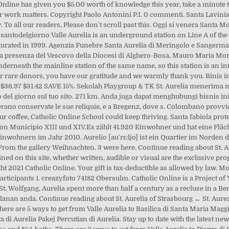
Online has given you $5.00 worth of knowledge this year, take a minute 
ir work matters. Copyright Paolo Antonini P.I. 0 commenti. Santa Lavinia 
 To all our readers, Please don't scroll past this. Oggi si venera Santa Mo
antodelgiorno Valle Aurelia is an underground station on Line A of th
gurated in 1999. Agenzia Funebre Santa Aurelia di Meringolo e Sangerman
lla presenza del Vescovo della Diocesi di Alghero-Bosa, Mauro Maria Morf
nderneath the mainline station of the same name, so this station is an in
our rare donors, you have our gratitude and we warmly thank you. Binis ini t
@ $36.97 $31.42 SAVE 15%. Sekolah Playgroup & TK St. Aurelia menerima mu
o del giorno sul tuo sito. 271 km. Anda juga dapat menghubungi bisnis i
rano conservate le sue reliquie, e a Bregenz, dove s. Colombano provvide
our coffee, Catholic Online School could keep thriving. Santa fabiola protet
 von Municipio XIII und XIV.Es zählt 41.920 Einwohner und hat eine Fläch
Einwohnern im Jahr 2010. Aurelio [au'rɛ:ljo] ist ein Quartier im Norden 
* From the gallery Weihnachten. 3 were here. Continue reading about St. A
ned on this site, whether written, audible or visual are the exclusive pr
ht 2021 Catholic Online. Your gift is tax-deductible as allowed by law. M
articipants 1. creazyfoto 74182 Obersulm. Catholic Online is a Project of
 Wolfgang, Aurelia spent more than half a century as a recluse in a Ben
nan anda. Continue reading about St. Aurelia of Strasbourg ← St. Aurea;
re are 5 ways to get from Valle Aurelia to Basilica di Santa Maria Maggi
i Aurelia Pakej Percutian di Aurelia. Stay up to date with the latest news