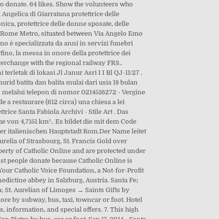
to donate. 64 likes. Show the volunteers who
Angelica di Giarratana protettrice delle
nica, protettrice delle donne sposate, delle
e Rome Metro, situated between Via Angelo Emo
o è specializzata da anni in servizi funebri
ino, la messa in onore della protettrice dei
terchange with the regional railway FR3..
erletak di lokasi Jl Janur Asri I I Bl QJ-11/27 .
rid batita dan balita mulai dari usia 18 bulan
ni melalui telepon di nomor 0214516272 - Vergine
 a restaurare (612 circa) una chiesa a lei
trice Santa Fabiola Archivi - Stile Art . Das
e von 4,7151 km².. Es bildet die mit dem Code
der italienischen Hauptstadt Rom.Der Name leitet
urelia of Strasbourg, St. Francis Gold over
operty of Catholic Online and are protected under
ost people donate because Catholic Online is
 Your Catholic Voice Foundation, a Not-for-Profit
edictine abbey in Salzburg, Austria. Santa Fe;
 St. Aurelian of Limoges → Saints Gifts by
ore by subway, bus, taxi, towncar or foot. Hotel
, information, and special offers. 7. This high