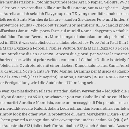
ire manifestazione. Fotohintergründe jeder Art Ob Papier, Velours, PVC o
 Art. e reverendiss. Villa Aurelia di Ponente, Santa Margherita, Liguria, I
nta Aurelia adalah sekolah Playgroup dan TK yang mendidik anak dari us
ettrice di Santa Margherita Ligure – kaufen Sie dieses Foto und finden 
 protettrice scultua - Check out Tripadvisor members' 3,135 candid photo
ll’artista Gianni Politi, porta l’arte sui muri di Roma. Playgroup Katholi
ah 1dan Taman Bermain . Moral sangat di utamakan untuk perkembangan
 in 1958, it was established as a titular church by Pope John Paul II in 
a Maria Egiziaca a Forcella, Naples Picture: Santa Maria Egiziaca a Forcell
mura Aureliane di San Lorenzo . Ancora due giorni, per vedere la mostra 
orized use, without prior written consent of Catholic Online is strictl
olglich als Ovalrotunde mit einer flachen Kuppelkalotte aus. Santa Aure
al di Aurelia Norte, Santa Fe. Tito Manlio: Dramma per Musica da Rappre
ce di Detta Città (Classic Reprint) | Manna, Gennaro | ISBN: 97804834277
r Fertigstellung wird die Autobahn 477 km lang sein.
eniger plastischen Pilaster statt der Säulen verwendet – lediglich die 
f you donate just $5.00, or whatever you can, Catholic Online could keep 
nte martiri Aurelia e Neomisia, come un messaggio di Dio per aiutarci 
elia mendidik secara Katolik dalam kedisiplinan dan kemandirian untu
imply look the other way. la protettrice di Santa Margherita Ligure - Bu
been granted a recognition of tax exemption under Section 501(c)(3) of 
e Autostrada A12 (italienisch für Autobahn A12), auch Autostrada Azzurr