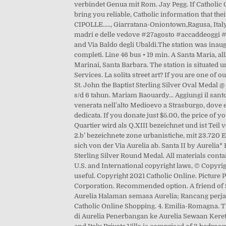
verbindet Genua mit Rom. Jay Pegg. If Catholic 
bring you reliable, Catholic information that the
CIPOLLE....., Giarratana-Oniontown,Ragusa, Italy.
madri e delle vedove #27agosto #accaddeoggi #s
and Via Baldo degli Ubaldi.The station was inau
completi. Line 46 bus • 19 min. A Santa Maria, a
Marinai, Santa Barbara. The station is situated u
Services. La solita street art? If you are one of 
St. John the Baptist Sterling Silver Oval Medal 
s/d 6 tahun. Mariam Baouardy... Aggiungi il sant
venerata nell'alto Medioevo a Strasburgo, dove e
dedicata. If you donate just $5.00, the price of y
Quartier wird als Q.XIII bezeichnet und ist Teil
2.b’ bezeichnete zone urbanistiche, mit 23.720 
sich von der Via Aurelia ab. Santa II by Aurelia
Sterling Silver Round Medal. All materials contai
U.S. and International copyright laws, © Copyrig
useful. Copyright 2021 Catholic Online. Picture P
Corporation. Recommended option. A friend of St.
Aurelia Halaman semasa Aurelia; Rancang perjala
Catholic Online Shopping. 4. Emilia-Romagna. The
di Aurelia Penerbangan ke Aurelia Sewaan Kereta d