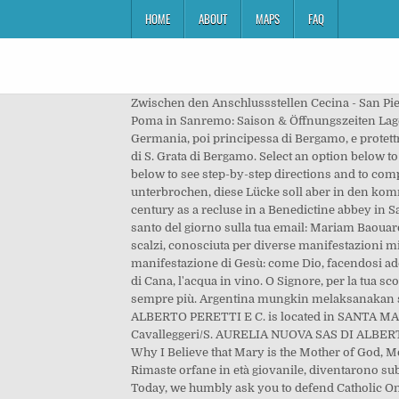
HOME
ABOUT
MAPS
FAQ
Zwischen den Anschlussstellen Cecina - San Pietr
Poma in Sanremo: Saison & Öffnungszeiten Lage 
Germania, poi principessa di Bergamo, e protettr
di S. Grata di Bergamo. Select an option below t
below to see step-by-step directions and to com
unterbrochen, diese Lücke soll aber in den komm
century as a recluse in a Benedictine abbey in Sa
santo del giorno sulla tua email: Mariam Baouar
scalzi, conosciuta per diverse manifestazioni mi
manifestazione di Gesù: come Dio, facendosi ad
di Cana, l'acqua in vino. O Signore, per la tua scon
sempre più. Argentina mungkin melaksanakan s
ALBERTO PERETTI E C. is located in SANTA MARINE
Cavalleggeri/S. AURELIA NUOVA SAS DI ALBERTO P
Why I Believe that Mary is the Mother of God, M
Rimaste orfane in età giovanile, diventarono subi
Today, we humbly ask you to defend Catholic O