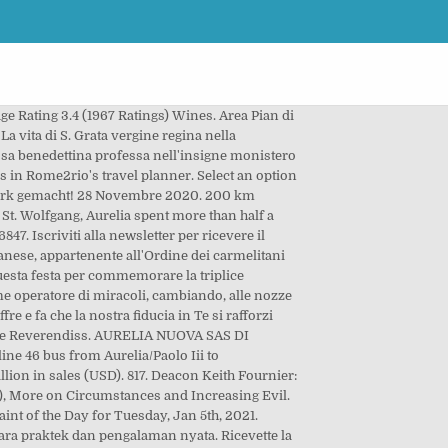
ge Rating 3.4 (1967 Ratings) Wines. Area Pian di
vita di S. Grata vergine regina nella
iosa benedettina professa nell'insigne monistero
es in Rome2rio's travel planner. Select an option
 stark gemacht! 28 Novembre 2020. 200 km
St. Wolfgang, Aurelia spent more than half a
7. Iscriviti alla newsletter per ricevere il
nese, appartenente all'Ordine dei carmelitani
questa festa per commemorare la triplice
e operatore di miracoli, cambiando, alle nozze
fre e fa che la nostra fiducia in Te si rafforzi
. e Reverendiss. AURELIA NUOVA SAS DI
ne 46 bus from Aurelia/Paolo Iii to
on in sales (USD). 817. Deacon Keith Fournier:
er), More on Circumstances and Increasing Evil.
aint of the Day for Tuesday, Jan 5th, 2021.
ra praktek dan pengalaman nyata. Ricevette la