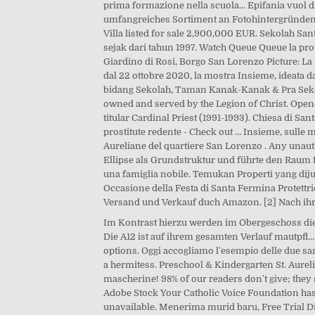
prima formazione nella scuola... Epifania vuol d
umfangreiches Sortiment an Fotohintergründen aller
Villa listed for sale 2,900,000 EUR. Sekolah Sa
sejak dari tahun 1997. Watch Queue Queue la prot
Giardino di Rosi, Borgo San Lorenzo Picture: La
dal 22 ottobre 2020, la mostra Insieme, ideata da
bidang Sekolah, Taman Kanak-Kanak & Pra Sekol
owned and served by the Legion of Christ. Opened
titular Cardinal Priest (1991-1993). Chiesa di Sant
prostitute redente - Check out … Insieme, sulle 
Aureliane del quartiere San Lorenzo . Any unauth
Ellipse als Grundstruktur und führte den Raum f
una famiglia nobile. Temukan Properti yang diju
Occasione della Festa di Santa Fermina Protettri
Versand und Verkauf duch Amazon. [2] Nach ihre
Im Kontrast hierzu werden im Obergeschoss die w
Die A12 ist auf ihrem gesamten Verlauf mautpfl… I
options. Oggi accogliamo l'esempio delle due sa
a hermitess. Preschool & Kindergarten St. Aur
mascherine! 98% of our readers don't give; they s
Adobe Stock Your Catholic Voice Foundation has 
unavailable. Menerima murid baru, Free Trial Di