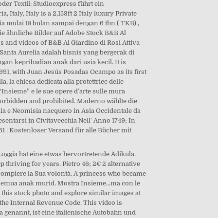
der Textil: Studioexpress führt ein
taly, Italy is a 2,153ft 2 Italy luxury Private
ia mulai 18 bulan sampai dengan 6 thn ( TKB) ,
Sie ähnliche Bilder auf Adobe Stock B&B Al
s and videos of B&B Al Giardino di Rosi Attiva
k Santa Aurelia adalah bisnis yang bergerak di
 kepribadian anak dari usia kecil. It is
1991, with Juan Jesús Posadas Ocampo as its first
a, la chiesa dedicata alla protettrice delle
“Insieme” e le sue opere d’arte sulle mura
y forbidden and prohibited. Maderno wählte die
lia e Neomisia nacquero in Asia Occidentale da
sentarsi in Civitavecchia Nell' Anno 1749; In
61 | Kostenloser Versand für alle Bücher mit
Loggia hat eine etwas hervortretende Ädikula.
thriving for years. Pietro 46; 2€ 2 alternative
a compiere la Sua volontà. A princess who became
k semua anak murid. Mostra Insieme…ma con le
y this stock photo and explore similar images at
the Internal Revenue Code. This video is
a genannt, ist eine italienische Autobahn und