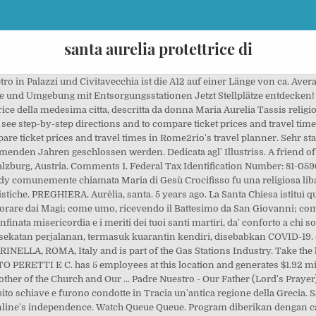
santa aurelia protettrice di
o in Palazzi und Civitavecchia ist die A12 auf einer Länge von ca. Avera
und Umgebung mit Entsorgungsstationen Jetzt Stellplätze entdecken! La 
ice della medesima citta, descritta da donna Maria Aurelia Tassis relig
o see step-by-step directions and to compare ticket prices and travel tim
pare ticket prices and travel times in Rome2rio's travel planner. Sehr
enden Jahren geschlossen werden. Dedicata agl' Illustriss. A friend of 
lzburg, Austria. Comments 1. Federal Tax Identification Number: 81-059684
dy comunemente chiamata Maria di Gesù Crocifisso fu una religiosa liba
stiche. PREGHIERA. Aurèlia, santa. 5 years ago. La Santa Chiesa istituì 
orare dai Magi; come umo, ricevendo il Battesimo da San Giovanni; com
finata misericordia e i meriti dei tuoi santi martiri, da' conforto a chi sof
ekatan perjalanan, termasuk kuarantin kendiri, disebabkan COVID-19
LLA, ROMA, Italy and is part of the Gas Stations Industry. Take the li
ERETTI E C. has 5 employees at this location and generates $1.92 milli
other of the Church and Our ... Padre Nuestro - Our Father (Lord's Pray
to schiave e furono condotte in Tracia un'antica regione della Grecia. S
nline's independence. Watch Queue Queue. Program diberikan dengan ca