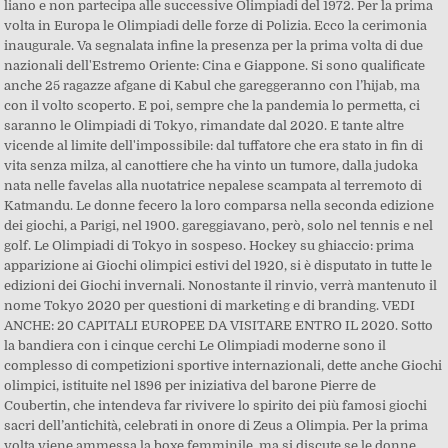
liano e non partecipa alle successive Olimpiadi del 1972. Per la prima
volta in Europa le Olimpiadi delle forze di Polizia. Ecco la cerimonia
inaugurale. Va segnalata infine la presenza per la prima volta di due
nazionali dell'Estremo Oriente: Cina e Giappone. Si sono qualificate
anche 25 ragazze afgane di Kabul che gareggeranno con l’hijab, ma
con il volto scoperto. E poi, sempre che la pandemia lo permetta, ci
saranno le Olimpiadi di Tokyo, rimandate dal 2020. E tante altre
vicende al limite dell'impossibile: dal tuffatore che era stato in fin di
vita senza milza, al canottiere che ha vinto un tumore, dalla judoka
nata nelle favelas alla nuotatrice nepalese scampata al terremoto di
Katmandu. Le donne fecero la loro comparsa nella seconda edizione
dei giochi, a Parigi, nel 1900. gareggiavano, però, solo nel tennis e nel
golf. Le Olimpiadi di Tokyo in sospeso. Hockey su ghiaccio: prima
apparizione ai Giochi olimpici estivi del 1920, si è disputato in tutte le
edizioni dei Giochi invernali. Nonostante il rinvio, verrà mantenuto il
nome Tokyo 2020 per questioni di marketing e di branding. VEDI
ANCHE: 20 CAPITALI EUROPEE DA VISITARE ENTRO IL 2020. Sotto
la bandiera con i cinque cerchi Le Olimpiadi moderne sono il
complesso di competizioni sportive internazionali, dette anche Giochi
olimpici, istituite nel 1896 per iniziativa del barone Pierre de
Coubertin, che intendeva far rivivere lo spirito dei più famosi giochi
sacri dell’antichità, celebrati in onore di Zeus a Olimpia. Per la prima
volta viene ammessa la boxe femminile, ma si discute se le donne