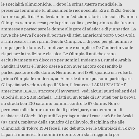
le specialità olimpioniche. ... dopo la prima guerra mondiale, la
presenza femminile fu ufficialmente riconosciuta. Era il 1928.I Giochi
furono ospitati da Amsterdam in un’edizione storica, in cui la Fiamma
Olimpica venne accesa per la prima volta e per la prima volta furono
ammesse a partecipare le donne alle gare di atletica e di ginnastica. La
nave che aveva l’onore di portare gli atleti americani portò Coca-Cola
a rinfrescare i suoi primi Giochi Olimpici. ... di peso per gli uomini e
cinque per le donne. La motivazione è semplice: De Coubertin vuole
rispettare la tradizione classica. Le Olimpiadi antiche erano
esclusivamente un discorso per uomini. Insieme a Brunei e Arabia
Saudita il Qatar è l’unico paese a non aver ancora consentito la
partecipazione delle donne. Nemmeno nel 1896, quando si svolse la
prima Olimpiade moderna, ad Atene, le donne possono partecipare.
Gli spettatori vedono dopo il 15 km, il francese LARMUSIAUX e l'
americano BLACK staccare gli avversari. Vedi alcuni punti salienti dei
Giochi di Rio 2016 Rafaela . Difatti su un totale di 197 atleti per la prova
su strada ben 130 saranno uomini, contro le 67 donne. Non è
permesso alle donne non solo di partecipare, ma nemmeno di
assistere ai Giochi. 10 punti! La protagonista di casa sarà Erika Araki
(37 anni), capitana della squadra di pallavolo, disciplina che alle
Olimpiadi di Tokyo 1964 fece il suo debutto. Per le Olimpiadi di Tokyo
la parità numerica tra uomini e donne, era stata raggiunta per