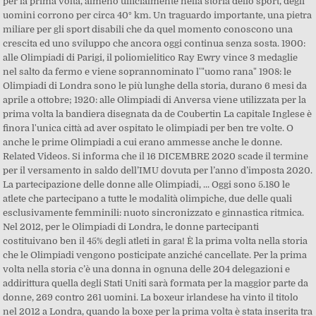
per la prima volta, almeno ufficialmente nella storia dello sport, degli
uomini corrono per circa 40° km. Un traguardo importante, una pietra
miliare per gli sport disabili che da quel momento conoscono una
crescita ed uno sviluppo che ancora oggi continua senza sosta. 1900:
alle Olimpiadi di Parigi, il poliomielitico Ray Ewry vince 3 medaglie
nel salto da fermo e viene soprannominato l'"uomo rana" 1908: le
Olimpiadi di Londra sono le più lunghe della storia, durano 6 mesi da
aprile a ottobre; 1920: alle Olimpiadi di Anversa viene utilizzata per la
prima volta la bandiera disegnata da de Coubertin La capitale Inglese è
finora l'unica città ad aver ospitato le olimpiadi per ben tre volte. O
anche le prime Olimpiadi a cui erano ammesse anche le donne.
Related Videos. Si informa che il 16 DICEMBRE 2020 scade il termine
per il versamento in saldo dell’IMU dovuta per l’anno d’imposta 2020.
La partecipazione delle donne alle Olimpiadi, ... Oggi sono 5.180 le
atlete che partecipano a tutte le modalità olimpiche, due delle quali
esclusivamente femminili: nuoto sincronizzato e ginnastica ritmica.
Nel 2012, per le Olimpiadi di Londra, le donne partecipanti
costituivano ben il 45% degli atleti in gara! È la prima volta nella storia
che le Olimpiadi vengono posticipate anziché cancellate. Per la prima
volta nella storia c’è una donna in ognuna delle 204 delegazioni e
addirittura quella degli Stati Uniti sarà formata per la maggior parte da
donne, 269 contro 261 uomini. La boxeur irlandese ha vinto il titolo
nel 2012 a Londra, quando la boxe per la prima volta è stata inserita tra