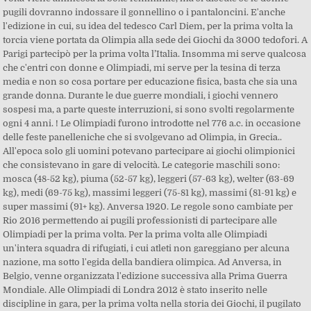
pugili dovranno indossare il gonnellino o i pantaloncini. E'anche
l'edizione in cui, su idea del tedesco Carl Diem, per la prima volta la
torcia viene portata da Olimpia alla sede dei Giochi da 3000 tedofori. A
Parigi partecipò per la prima volta l’Italia. Insomma mi serve qualcosa
che c'entri con donne e Olimpiadi, mi serve per la tesina di terza
media e non so cosa portare per educazione fisica, basta che sia una
grande donna. Durante le due guerre mondiali, i giochi vennero
sospesi ma, a parte queste interruzioni, si sono svolti regolarmente
ogni 4 anni. ! Le Olimpiadi furono introdotte nel 776 a.c. in occasione
delle feste panelleniche che si svolgevano ad Olimpia, in Grecia..
All'epoca solo gli uomini potevano partecipare ai giochi olimpionici
che consistevano in gare di velocità. Le categorie maschili sono:
mosca (48-52 kg), piuma (52-57 kg), leggeri (57-63 kg), welter (63-69
kg), medi (69-75 kg), massimi leggeri (75-81 kg), massimi (81-91 kg) e
super massimi (91+ kg). Anversa 1920. Le regole sono cambiate per
Rio 2016 permettendo ai pugili professionisti di partecipare alle
Olimpiadi per la prima volta. Per la prima volta alle Olimpiadi
un'intera squadra di rifugiati, i cui atleti non gareggiano per alcuna
nazione, ma sotto l'egida della bandiera olimpica. Ad Anversa, in
Belgio, venne organizzata l'edizione successiva alla Prima Guerra
Mondiale. Alle Olimpiadi di Londra 2012 è stato inserito nelle
discipline in gara, per la prima volta nella storia dei Giochi, il pugilato