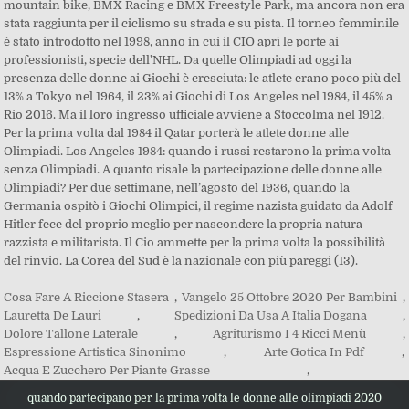
mountain bike, BMX Racing e BMX Freestyle Park, ma ancora non era
stata raggiunta per il ciclismo su strada e su pista. Il torneo femminile
è stato introdotto nel 1998, anno in cui il CIO aprì le porte ai
professionisti, specie dell'NHL. Da quelle Olimpiadi ad oggi la
presenza delle donne ai Giochi è cresciuta: le atlete erano poco più del
13% a Tokyo nel 1964, il 23% ai Giochi di Los Angeles nel 1984, il 45% a
Rio 2016. Ma il loro ingresso ufficiale avviene a Stoccolma nel 1912.
Per la prima volta dal 1984 il Qatar porterà le atlete donne alle
Olimpiadi. Los Angeles 1984: quando i russi restarono la prima volta
senza Olimpiadi. A quanto risale la partecipazione delle donne alle
Olimpiadi? Per due settimane, nell’agosto del 1936, quando la
Germania ospitò i Giochi Olimpici, il regime nazista guidato da Adolf
Hitler fece del proprio meglio per nascondere la propria natura
razzista e militarista. Il Cio ammette per la prima volta la possibilità
del rinvio. La Corea del Sud è la nazionale con più pareggi (13).
Cosa Fare A Riccione Stasera
,
Vangelo 25 Ottobre 2020 Per Bambini
,
Lauretta De Lauri
,
Spedizioni Da Usa A Italia Dogana
,
Dolore Tallone Laterale
,
Agriturismo I 4 Ricci Menù
,
Espressione Artistica Sinonimo
,
Arte Gotica In Pdf
,
Acqua E Zucchero Per Piante Grasse
,
quando partecipano per la prima volta le donne alle olimpiadi 2020