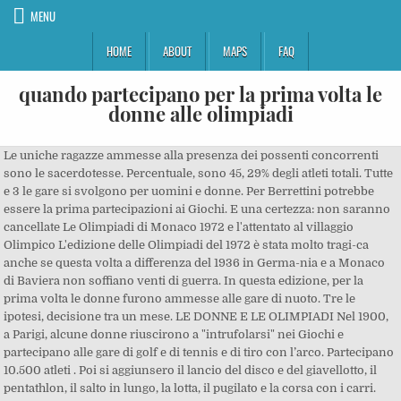
MENU
HOME
ABOUT
MAPS
FAQ
quando partecipano per la prima volta le
donne alle olimpiadi
Le uniche ragazze ammesse alla presenza dei possenti concorrenti
sono le sacerdotesse. Percentuale, sono 45, 29% degli atleti totali. Tutte
e 3 le gare si svolgono per uomini e donne. Per Berrettini potrebbe
essere la prima partecipazioni ai Giochi. E una certezza: non saranno
cancellate Le Olimpiadi di Monaco 1972 e l'attentato al villaggio
Olimpico L'edizione delle Olimpiadi del 1972 è stata molto tragi-ca
anche se questa volta a differenza del 1936 in Germa-nia e a Monaco
di Baviera non soffiano venti di guerra. In questa edizione, per la
prima volta le donne furono ammesse alle gare di nuoto. Tre le
ipotesi, decisione tra un mese. LE DONNE E LE OLIMPIADI Nel 1900,
a Parigi, alcune donne riuscirono a "intrufolarsi" nei Giochi e
partecipano alle gare di golf e di tennis e di tiro con l’arco. Partecipano
10.500 atleti . Poi si aggiunsero il lancio del disco e del giavellotto, il
pentathlon, il salto in lungo, la lotta, il pugilato e la corsa con i carri.