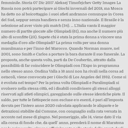
femminile. Storia 07 Dic 2017 Aleksej Timofejchev Getty Images La
Russia non potrà partecipare ai Giochi invernali del 2018, ma Mosca
ha detto no al boicottaggio: i suoi atleti andranno comunque in Corea
del Sud, seppur senza bandiera e senza inno nazionale. Il Brasile è la
selezione ad aver vinto più match (34). ... L'Italia vanta il maggior
numero di partite giocate alle Olimpiadi (61), ma anche il numero più
alto di sconfitte (23). Sapete chi è stata la prima donna a vincere una
medaglia d'oro alle Olimpiadi? La prima volta per una donna
musulmana e per l'inno del Marocco. Quando Norman muore, nel
2001, sono Smith e Carlos a portare la bara durante il suo funerale. La
proposta, anche questa volta, partì da De Coubertin, attratto dalla
possibilità di far coincidere le Olimpiadi con l’Expo in programma
nello stesso anno. Ondina Valla a 16 anni non ha rivali nella corsa ad
ostacoli, viene convocata per i Giochi di Los Angeles del 1932. Come si
è evoluta nel tempo? Per la prima volta Olimpiadi e Paralimpiadi si
svolsero nella stessa città, ed i disabili condivisero gli stessi alloggi
riservati agli atleti olimpici, gareggiando sulle stesse identiche piste. Il
saldo, per tutte le fattispecie non escluse e/o esenti, è pari all’imposta
dovuta per l’intero anno 2020 calcolata applicando le aliquote e le
detrazioni stabilite dal Comune, con conguaglio sulla rata versata in
acconto nel mese di giugno. Nel pomeriggio, alle 14, viene dato il via
alla corsa di fondo che, da quell' anno, prenderà il nome di Maratona