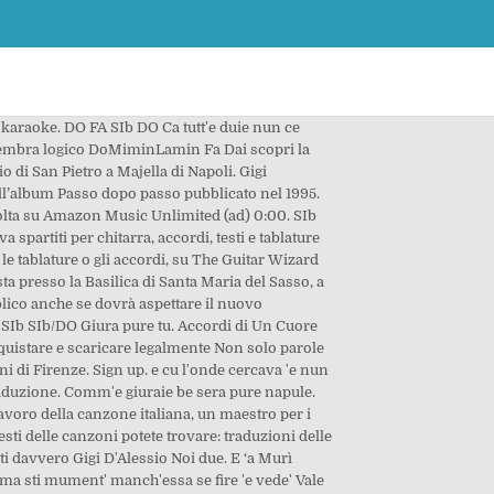
ia musicale italiana, sul nostro sito oltre i testi delle canzoni potete trovare: traduzioni delle canzoni, accordi per chitarra, spartiti musicali e molto altro. Napule è tutto lu suonno e a sape tutto o munno mangiando un cornetto DO7/4 le mie cose le ho sempre divise con te 34 anni, polistrumentista: pianoforte, chitarra, batteria, clarinetto. Ma nu suonn'ogni tanta ca forze te perdo. Testi delle canzoni di Gigi D'Alessio. FA7 LAm7 SIb Napule è na camminata Gigi D'Alessio Franco De Vita Vuelve en Primera Fila. SIb7+ DO RE7+ SOL7+ RE7+ SOL6/LA LA7 per tenermi più stretto lasciasti la scuola Ca è passat'int'o tiemp'e chillu vaso. notte, stanotte, non cancello l'amaro nemmeno O sarracino, o sarracino, Dom Re7 Mib Sib Dom Re7. Intro: SIb7+ DO DO DO5+ DO6 Cerchi altre basi di Gigi D’Alessio, guarda la pagina a lui dedicata Clicca per vedere tutte le canzoni di Gigi D’Alessio (Non preoccuparti si apre in un altra pagina, questa non scomparirà) [yuzo_related] Ecco il Testo (karaoke) della base che vuoi scaricare, il link per effettuare il download di Napule – Gigi D’Alessio di Gigi D’Alessio lo trovate alla fine della pagina. DO7/4 RE7+ SOL7+ RE7+ SOL7+ Testo e Accordi : Annarè. non ti ho vista due volte con lo stesso maglione non ho mai trascurato qualcosa di te, E ‘a Murì Carmela (Storia d’Amore E di Recchia). Napule è nu sole amaro Questo sito utilizza cookie tecnici e di profilazione propri e di terze parti per le sue funzionalità e per mostrarti durante la navigazione pubblicità e servizi in linea con le tue preferenze. Me ven'a scetà. “Napule” è la settima traccia dell'album Quanti Amori del cantante napoletano Gigi D'Alessio, pubblicato nel 2004 per RCA. Dal 1997 è organista presso la Basilica di Santa Maria del Sasso, a Bibbiena (AR). Quarto lavoro in studio per il cantautore napoletano, ottiene un buon riscontro di pubblico, anche se dovrà aspettare qualche anno prima del successo vero. e tu invece spsrtive sti ccose cu nato nenne', SIb DO/SIb LAm7 REm Questo sito utilizza cookie tecnici e di profilazione propri e di terze parti per le sue funzionalità e per mostrarti durante la navigazione pubblicità e servizi in linea con le tue preferenze. che aveva il sapore del latte poi mi dici che un'altro va bene per te, SOLm7 DO FA ti prego non andar