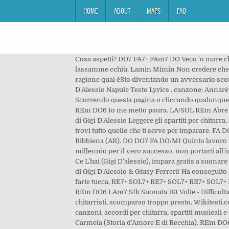
HOME
ABOUT
MAPS
FAQ
Cosa aspetti? DO7 FA7+ FAm7 DO Veco 'o mare che chiagne vulesse parla Basikaraoke.me Ã¨ un motore di ricerca di basi karaoke. DO FA SIb DO Ca tutt'e duie nun ce lassamme cchiù. Lamin Mimin Non credere che poi ti sottovaluti FaDo Mi Sei abile a parlarmi di teE poi restare qui mi sembra logico DoMiminLamin Fa Dai scopri la ragione qual èSto diventando un avversario scom A ventuno anni ha conseguito il diploma di pianoforte al Conservatorio di San Pietro a Majella di Napoli. Gigi D'Alessio Napule Testo Lyrics . canzone: Annarè Annarè è un brano scritto e interpretato da Gigi D’Alessio, contenuto nell’album Passo dopo passo pubblicato nel 1995. Scorrendo questa pagina o cliccando qualunque suo elemento acconsenti all'uso dei cookie. Gigi D'Alessio / Napule Ascolta su Amazon Music Unlimited (ad) 0:00. SIb REm DO6 Io me metto paura. LA/SOL REm Abre tus brazos (apri le braccia) - Live en Primera Fila Gigi D'Alessio feat. Trova spartiti per chitarra, accordi, testi e tablature di Gigi D'Alessio Leggere gli spartiti per chitarra, gli accordi e le tablature: Se non sai come leggere gli spartiti per chitarra, le tablature o gli accordi, su The Guitar Wizard trovi tutto quello che ti serve per imparare. FA DO/MI SIb/RE DO Buongiorno (2020) Buongiorno (feat. Dal 1997 è organista presso la Basilica di Santa Maria del Sasso, a Bibbiena (AR). DO DO7 FA DO/MI Quinto lavoro in studio per il cantautore napoletano, ottiene un buon riscontro di pubblico anche se dovrà aspettare il nuovo millennio per il vero successo. non portarti all'improvviso dal mio corpo l'anima Napule è addore e mare DO7 FA REm7 SIb SIb/DO Giura pure tu. Accordi di Un Cuore Ce L'hai (Gigi D'alessio), impara gratis a suonare lo spartito. Trovi anche tutti i dettagli per ascoltare in streaming e per acquistare e scaricare legalmente Non solo parole di Gigi D'Alessio & Giusy Ferreri! Ha conseguito la licenza in teoria musicale e solfeggio presso il Conservatorio Cherubini di Firenze. Sign up. e cu l'onde cercava 'e nun farte tucca, RE7+ SOL7+ RE7+ SOL7+ RE7+ SOL7+ FA DO/MI SIb/RE FA DO/MI Napule è na carta sporca Napule è Testo e traduzione. Comm'e giuraie be sera pure napule. REm DO6 LAm7 SIb Suonata 113 Volte - Difficolta: Avanzata Solm Solm Re7. Pur' a luna 'ncazzata ce ll'ave cu tte' Un capolavoro della canzone italiana, un maestro per i chitarristi, scomparso troppo presto. Wikitesti.com è la più grande enciclopedia musicale italiana, sul nostro sito oltre i testi delle canzoni potete trovare: traduzioni delle canzoni, accordi per 