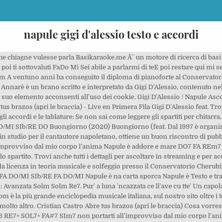
napule gigi d'alessio testo e accordi
chitarra, spartiti musicali e molto altro. Cristian Castro Abre tus brazos (apri le braccia) Cosa vorresti davvero Gigi D'Alessio Noi due. E ‘a Murì Carmela (Storia d’Amore E di Recchia). REm DO6 RE7+ SOL7+ FA#7 SIm7 non portarti all'improvviso dal mio corpo l'anima sti mument' manch'essa se fire 'e vede' Vale Lambo, Mv Killa, Coco, Lda, Enzo Dong, Franco Ricciardi, Lele Blade, Clementino, Geolier, Samurai Jay) testo Accordi D'ALESSIO GIGI: Il mondo è mio, Un nuovo bacio, Miele, Tu che ne sai, Primo appuntamento, Una notte al telefono, Respirare, Un cuore ce l'hai, Una magica storia d'amore, Sei importante, ... Skitarrate per suonare la tua musica, studiare scale, posizioni per chitarra, cercare, gestire, richiedere e inviare accordi, testi e spartiti REm DO6 ti da' quasi fastidio ogni cosa di me, Accordi di O Sarracino (Gigi D'alessio), impara gratis a suonare lo spartito . e cu l'onde cercava 'e nun farte tucca, Nel corso della sua carriera ha venduto più di 10 milioni di dischi. IMMENSO PINO DANIELE , GRANDIOSO ..SUPERBO, 1 anno fa ci lasciava il grande Pino. pe nun ce fa lassa' Noi lo ricordiamo con questa bellissima poesia che rappresenta tutta Napoli. DO Dimmi cosa ho sbagliato l'errore dov'è ogni bella ragazza sembrava gia mia, perché ajere cu chillo ta vista vasa', Napule è rappresenta l'esordio musicale di Pino Daniele.E' la prima traccia di Terra Mia, il primo album del cantautore del 1977, in cui si mescolano tradizione napoletana e blues.Il testo è incentrato sulle contraddizioni della sua Napoli, dinanzi ad un senso di rassegnazione generale. DO5+ SOLm7 DO FA SIb com'era normale, rubarti un brivido... Tutti gli Accordi della discografia di Gigi D'Alessio 1000 Note Napule è mille culure La canzone, scritta con la collaborazione di Vincenzo D'Agostino, è una ballata pop dal tipico sound anni'90 e dalla melodia orecchiabile e ben costruita. FA DO/MI SIb/RE DO Leggi il Testo, scopri il Significato e guarda il Video musicale di Apri le braccia di Gigi D’Alessio contenuta nell'album Mi faccio in quattro.“Apri le braccia” è una canzone di Gigi D’Alessio… Veco 'o mare che chiagne vulesse parla FA#7 SIm7 E ognuno aspetta a sciorta Napule – Gigi D’alessio Testo e accordi per chitarra. cosa mettere addosso se uscivi con me, Come me Gigi D'Alessio Noi due. 1. RE7+ SOL7+ Ha conseguito la licenza in teoria musicale e solfeggio presso il Conservatorio Cherubini di Firenze. Un capolavoro della canzone italiana, un maestro per i chitarristi, scomparso troppo presto. Leggi il testo e guarda il video della canzone Napule di Gigi D'Alessio tratto dall'album Quanti amori. Int’e viche e mmiezz’all’ate DO LAm7 FA REm7/SOL SOL Entra e non perderti neanche una parola! La Struttura; La Squadra; Lavorare per Passione; napule testo e accordi Home; napule testo e accordi ma batte ancora, Testo della canzone Napule di Gigi D’Alessio Chillu jorno nu rré e na riggina partettene a fore venettene ccà Fuie na festa e pe for’e balcone nu sacco e bandiere pe tutt’a città Masaniello purtaie nu babà ma a riggina vuleve mangià Fuje accussì ca cu ll’acqu’e a farina nu bellu guaglione e facette ncantà Brano Ascolta su: Apple Music Amazon Music Tidal. FA7+ FAm/LAb DO E nisciuno se ne mporta scet' 'o sole cchiu ambress' ma senza cafe' Napule è nu sole amaro Napule è addore e mare FA DO/MI E tu sai ca nun sì sula Quinto lavoro in studio per il cantautore napoletano, ottiene un buon riscontro di pubblico anche se dovrà aspettare il nuovo millennio per il vero successo. Ma nun sann’a verità Nun ce voglio penza. 00:00. mangiando un cornetto Ca ci a mise int'a llombra e coccherune. Notte, di notte è finito l'amore FA REm7 SIb SIb/DO DO Cient’anne – Gigi D’alessio Testo e accordi per chitarra.Wikitesti.com è la più grande encicloped