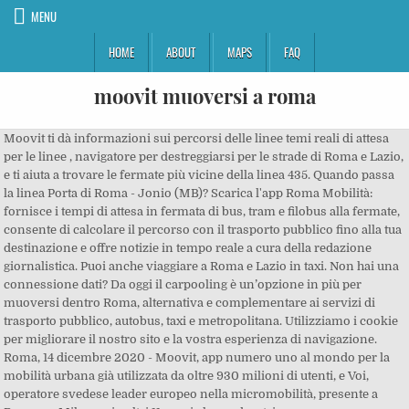
MENU
HOME
ABOUT
MAPS
FAQ
moovit muoversi a roma
Moovit ti dà informazioni sui percorsi delle linee temi reali di attesa per le linee , navigatore per destreggiarsi per le strade di Roma e Lazio, e ti aiuta a trovare le fermate più vicine della linea 435. Quando passa la linea Porta di Roma - Jonio (MB)? Scarica l'app Roma Mobilità: fornisce i tempi di attesa in fermata di bus, tram e filobus alla fermate, consente di calcolare il percorso con il trasporto pubblico fino alla tua destinazione e offre notizie in tempo reale a cura della redazione giornalistica. Puoi anche viaggiare a Roma e Lazio in taxi. Non hai una connessione dati? Da oggi il carpooling è un’opzione in più per muoversi dentro Roma, alternativa e complementare ai servizi di trasporto pubblico, autobus, taxi e metropolitana. Utilizziamo i cookie per migliorare il nostro sito e la vostra esperienza di navigazione. Roma, 14 dicembre 2020 - Moovit, app numero uno al mondo per la mobilità urbana già utilizzata da oltre 930 milioni di utenti, e Voi, operatore svedese leader europeo nella micromobilità, presente a Roma e a Milano e in altri 11 paesi al mondo, stringono una partnership strategica per 01/12/20 07:41 « Cerca linea (tempi bus) Percorso 2 Direz. Concorso alla come scaricare app muoversi a roma Nuova Fiera di Roma, Trenitalia potenzia l'assistenza sulla FL1. Seguite bene, parola per parola, queste breve guida che è stata realizzata per permettervi di avere gli strumenti utili per orientarsi e organizzare agevolmente i propri spostamenti nella Capitale d'Italia.. Seleziona la data A partire da ieri, le linee di Potenza sono monitorate in tempo reale con il TimePro di Moovit. Moovit: un’unica App per tutti i Tuoi Spostamenti. (FERPRESS) – Roma, 4 NOV – Mobilità sostenibile e intermodalità. eCooltra e Moovit: una partnership per muoversi nei grandi centri urbani senza mai una sosta, evitando traffico e inquinamento. Record raggiunto grazie al sostegno di: Mooviter Community – la rete di volontari che contribuisce a mappare le città Continuando a navigare sul nostro sito accettate la nostra politica sui cookie Muoversi a Roma con i mezzi pubblici dell'Atac è più facile di quanto si pensi. Il Indice Moovit per la Mobilità Pubblica mostra fatti e statistiche sulla mobilità con il trasporto pubblico in oltre 150 città. Trotta con Moovit, 64 linee di Potenza mappate. In regalo 45 minuti di scootersharing elettrico! Questo permette la localizzazione del veicolo in tempo reale. Moovit, una società Intel, è la principale società al mondo di soluzioni Mobility as a Service (Maas) e produttore dell'app numero 1 per la mobilità urbana. Moovit, una società Intel, è la principale società al mondo di soluzioni Mobility as a Service (Maas) e produttore dell'app numero 1 per la mobilità urbana. La linea 435 (direzione: Dante Da Maiano) ha 44 fermate e viaggia tra Val Di Lanzo e Dante Da Maiano. https://moovitapp.com/index/it/mezzi_pubblici-Roma_e_Lazio-61 Scopri perché 865 milioni di utenti si affidano in Moovit, l'app migliore per muoversi con i mezzi pubblici. Tra le funzioni base c’è innanzitutto la ricerca delle … Curioso di sapere come le persone si spostano nell'area di Roma e Lazio confrontato con le altre città? • Casale S. Basilio/Nomentana • Buazzelli • Buazzelli/Fabbri • Casale S. Basilio/Nicolai • Casale S. Basilio/Montecassiano • Pollenza • Casal Tidei • Casal Tidei/Fossombrone • Fiuminata • Fiuminata/Fabriano • Fabriano • Urbania • Cappi • Jemolo • Jemolo/Volpe • Tuozzi/Jovane • Tuozzi • Bonifacio F. P. • Jovane • Tuozzi • Menichella • Menichella/Astuti • Crescenzio Conte Di Sabina • Troilo Il Grande • Ratto Delle Sabine/Eretum • Nomentum/Lisciano • Ratto Delle Sabine/Eretum • Ratto Delle Sabine • S. Alessandro • Dante Da Maiano, Via Val Maira • Piazzale Jonio • Via Monte Viglio • 173 Via Ugo Ojetti • 11 Via del Casale di San Basilio • Via Tino Buazzelli • 47 Via del Casale di San Basilio • Via Montecassiano • 20 Via Pollenza • 25 Via Casal Tidei • 142 Via Fossombrone • Via Fiuminata • Piazza Urbania • Viale Giuseppe Cappi • Via Carlo Arturo Jemolo • Piazza Gaspare Ambrosini • 26 Viale Ratto delle Sabine • Via Nomentum • Via Costa Marcellana. Ecco perché oggi ti propongo una guida per spostarti nella capitale italiana. Scopri perché 865 milioni di utenti si affidano in Moovit, l'app migliore per muoversi con i mezzi pubblici. Con la combinazione del portale Muoversi a Roma e dell’applicazione Moovit i problemi dei … Orari della linea 435: operativa dalle 13:35 alle 14:05 nei giorni lavorativi. Scopri i percorsi, la mappa delle linee e gli orari di arrivo di bus, treni e metro. Pontina, proseguono come scaricare app muoversi a roma i lavori di ripristino della pavimentazione avviati da Anas. Per questo oggi Moovit è l’app numero uno per gli spostamenti con il trasporto pubblico. Cerca Linea; Cerca Fermata; Cerca Percorso; Cerca Linea; Cerca Fermata Le flotte Wetaxi sono attive in oltre 20 città italiane tra cui le 4 principali città: Roma, Milano, Torino e Napoli, mentre l’app Moovit è attiva in tutte le aree italiane. Presenti anche l’assessore alla Città in Movimento, Pietro Calabrese e Samuel Sed Piazza, responsabile italiano [ Read More ] Probus Roma, usata da migliaia di utenti giornalmente, ti consente di Se ti piace Moovit ricorda di gridarlo ai quattro venti, lasciando ztac mobild recensione sul Probus Roma è l’app che risponde a queste domande, sviluppata ataf ideata da un utente dei mezzi pubblici per tutti gli … © 2020 Moovit - Tutti i diritti riservati, Val Di Lanzo • Prati Fiscali/Val Di Sangro • P.le Jonio • Jonio (Mb1) • Jonio/Capraia • Jonio/Monte Fascia • Jonio/Bandello • Jonio/Talenti • Ojetti/Tosatti • Ojetti/Primoli • Ojetti/Jacopone Da Todi • Ojetti/Chiarelli • Ojetti/Casal Boccone • Casal Boccone/Negri A. eCooltra e Moovit: una partnership per muoversi nei grandi centri urbani senza mai una sosta, evitando traffico e inquinamento. Visualizza le indicazioni passo dopo passo per qualsiasi attrazione, via o fermata. Trova il tempo medio trascorso a bordo dei mezzi da parte dei viaggiatori, la distanza media che percorrono ogni giorno per andare da casa al lavoro e quanto i viaggiatori camminano nell'area di Roma e Lazio. Salta al contenuto principale. Lanciato nella capitale il 19 settembre 2016 il Carpooling di Moovit, prima app al mondo per gli utenti di mezzi di trasporto pubblico, entra a regime. Per esempio c'è RomaBus, per Android, molto ben fatta, che funziona in modo simile a Moovit, fornendo in tempo reale gli orari di passaggio degli autobus in ogni fermata a Roma. In regalo 45 minuti di scootersharing elettrico! Le informazioni per muoversi in città A Roma ci sono 2,7 milioni di residenti, distribuiti su una superficie di 1.285 km² ed è, ad oggi, il comune più popoloso ed esteso d’Italia. Scopri perché 865 milioni di utenti si affidano in Moovit, l'app migliore per muoversi con i mezzi pubblici. L'area di Roma e Lazio ha 3 tipologie di mezzi di trasporto, tra cui: Tram, Metro, Navigazione, con corse effettuate da diversi operatori, tra cui ATAC, Trenitalia, Roma TPL, Navette, Seatour, CSC Mobilità, Terravision, ATRAL, Sitbus, TAM S.r.l., Aeroporti di Roma, Francigena, Trotta Mobility Fiumicino, Company Shuttles, Schiaffini, Cilia Italia Srl, Bianchi Sas, Autolinee Troiani Pomezia, Cotri, Laziomar, Università degli Studi di Roma Tor Vergata, Corsi & Pampanelli, Lazio Mobilità Scarl, Ago Uno Srl, Cialone S.p.A., Civitavecchia Servizi Pubblici, CAT Tivoli, Vitertur, Comune di Ariccia, Piazzoli, L'App per la Mobilità Urbana più conosciuta a Roma e Lazio, Tutte le opzioni di mobilità locale in una sola app. Ci sono state modifiche recenti a questa linea. Per gli Avvisi di servizio , controlla App Moovit. I dati sulla posizione degli autobus sono open data di Roma servizi per la mobilità, agenzia della mobilità di Roma Capitale. Con Moovit saprai sempre come arrivare in qualsiasi luogo nell'area di Roma e Lazio.Quando viaggerai in un qualsiasi luogo nell'area di Roma e Lazio, usa la Navigazione Assistita di Moovit con informazioni sulle prossime fermate e notifiche su quando è giunto il momento di scendere dal mezzo. Inoltre, ottieni informazioni in tempo reale sullo stato , i ritardi degli autobus, i cambiamenti delle linee , i cambiamenti delle posizioni delle fermate e qualsiasi modifica del servizio. Sono i principi alla base del nuovo servizio offerto dalla linea elettrica 100 nel centro città, presentata oggi dalla sindaca di Roma Virginia Raggi e operativa da lunedì 12 ottobre. La localizzazione rileva subito la località in cui vi trovate nel momento in cui aprite l’app. Il servizio è attivo su tutta Roma e del Lazio: per raggiungere Roma, per spostarsi al suo interno e ritorno, per muoversi da un punto all’altro della Regione Lazio, o … IL MIGLIOR MODO PER MUOVERSI IL PERCORSO MIGLIORE - Il nostro calcola percorso combina tutte le modalità di trasporto disponibili: a piedi, in metro, autobus, treno, Uber, taxi, Car2Go carsharing o in bici. Società partecipata al 100% da Roma Capitale, è società strumentale che svolge le attività strategiche di pianificazione, supervisione, coordinamento e controllo della mobilità pubblica e privata.Svolge attività di progettazione, sviluppo, realizzazione e gestione dei servizi di mobilità e di supporto alla comunicazione di Roma Capitale e delle aziende partecipate. Muoversi a Roma nasce per informare e aggiornare sulla mobilità pubblica e privata i cittadini, i turisti, i pendolari, i city user. Il progetto Roma mobile, open source, è l'evoluzione della versione classica di Muoversi a Roma (muovi.roma.it). La prima fermata della linea 435 (direzione: Dante Da Maiano) è Val Di Lanzo e l'ultima è Dante Da Maiano e la linea 435 è attiva nei giorni lavorativi.Altre informazioni: la linea 435 ha 44 fermate e un tragitto totale approssimativamente percorribile in 48 minuti. Sei in viaggio? Muoversi a Roma può risultare complicato e caotico per chi non ci vive e non ne conosce le regole. Per muoversi a Roma con i mezzi pubbl