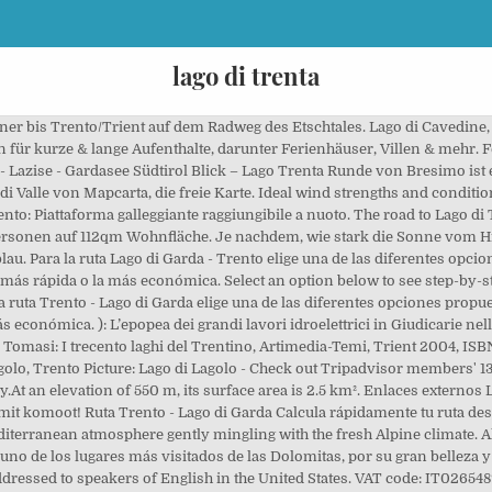
lago di trenta
located on the so called “Marocche”, is situated at the foot…, Dro, situated in the north of Lake Garda and in the south of the mountain chain…, Lake Ledro is one of the clearest lakes of the entire Trentino. Ideal für Familien, Gruppen, Paare. Trento - Cles: Lago di Santa Giustina. Foto acerca Lago di Campo (lago Campo) 1944 m Pequeño lago alpino hermoso en el parque nacional de Adamello Brenta, Trentino Alto Adige, Italia. The lake was formed around the year 1100 following a large landslide that blocked the course of the river Rì Sec, which is currently the main tributary of the lake. Lago di Levico Jetzt 22 Bewertungen & 30 Bilder beim Testsieger HolidayCheck entdecken und direkt Hotels nahe Lago di Levico finden. Ihr Gardasee Ferienportal. Auf einem kegelförmigen Landstück im Trentino, in der Nähe der Seen Lago di Levico und Lago di Caldonazzo, liegt ein Städtchen, das noch heute den Zauber und die Eleganz historischer Kurorte aus der Zeit der K und K Monarchie versprüht.Der deutsche Name der Stadt, Löweneck, weist auf ihre Vergangenheit als Teil des österreichisch-ungarischen Reiches hin. Hier erwarten Sie kostenfreies WLAN in den öffentlichen Bereichen, Sporteinrichtungen und Bungalows zur Selbstverpflegung mit einem LCD-Sat-TV. Giunti al bivio dove dritto si prosegue per Salò si tiene la destra e si seguono le indicazioni stradali per Trento, Madonna di Campiglio, Vestone (22 km), Lago d’Idro (29 km) e Val Sabbia. Es ist ein romantisches Plätzchen, hier genau zwischen den beiden Bergseen Lago di San Giuliano und Lago di Garzonè, am Waldrand und mit den Bergspitzen von Adamello und Presanella im Hintergrund. Lago di Valle ist ein See in Trentino und hat eine Höhe von 632 Meter. lago di braies De Cortina d' Ampezzo nos dirigimos a Villabassa (34 km), muy cerca de la frontera de Austria. Im Campingplatz mit herrlichem Panoramablick, könnt ihr viele verschiedene Aktivitäten treiben, zum Beispiel in den Bergen wandern, Klettern, Mountainbiken, Kajakfahren, oder das wunderschönes Biotop Marocche di Dro mit seiner bezeichnender Atmosphäre besuchen. Our editorial staff is always committed to ensuring the highest quality and accuracy of the information we publish. Er ist nur einen Kilometer von den beiden schönen Lamar-Seen entfernt, ideal für ein erfrischendes und belebendes Bad. Der Lago di Molveno 38018 Molveno (Trentino-Südtirol) Eingerahmt in die steilen Hänge der Dolomiten glitzert das Seewasser des Molvenosees je nach Jahreszeit und Lichteinfall mal türkis-schimmernd, mal tiefblau und gelegentlich sogar leicht grünlich in der Sonne. Lago di Ledro (Trentino) Für bis zu 5 Personen geeignet 4 Schlafzimmer Wohnfläche: 112qm Grundstücksgröße: 500qm direkt am See. Plan dein Abenteuer zum Ausflugsziel Lago di Caldonazzo. Routenplan Lago di Garda - Trento Berechnen Sie Ihre Route von Lago di Garda nach Trento schnell und einfach mit ViaMichelin. Lago di Molveno Der Lago di Molveno ist ein See im Trentino, Italien auf der Ostseite der Brenta. Bild von adamello, lago, trento - 57980100 please enable javascript in order to see this section, Home Places & Regions Lago di Garda and Ledro, Val di Fiemme is one of the main valleys…, The Val di Non valley is known above all for…, © 2006 - 2021 Peer S.r.l. Imagen de Locanda Itinerande, Trento: Lago di Stenico. Lago di Terlago es un lago en Provincia autónoma de Trento y tiene una altitud de 415 metros. April 2006. Idylle pur: leuchtend grüner See und mittelalterliche Dörfer Im Hinterland von Riva taucht auf 570 Metern Höhe inmitten dichten Nadelwaldes der Tennosee (Lago di Tenno) auf - ein kleiner, fast kreisrunder Bergsee mit smaragdgrünem Wasser und grasbewachsenem Ufer. Lago di Caldonazzo está situada en Campolongo. Cookies are used on this website to improve its usage. Select an option below to see step-by-step directions and to compare ticket prices and travel times in Rome2rio's travel planner. Von den Almwiesen ist es nicht mehr weit zum Lago di San Giuliano und zur gleichnamigen Schutzhütte am See, wo sich auch die kleine Kapelle zum Hl. You can walk round the lake in under an hour when you are there. Consulta 13,642 fotos y videos de Lago di Lagolo tomados por miembros de Tripadvisor. Consultá 13.647 fotos y videos de Lago di Lagolo tomados por miembros de Tripadvisor. Y descubrir Trento, una ciudad monumental de atardecer romántico. Lago di Ledro in Trento ( Italien ) Ich war zus