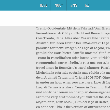
HOME
ABOUT
MAPS
FAQ
Trento Occidentale. Mit dem Fahrrad: Vom Brenner bis Trento/Trient auf dem Radweg des Etschtales. Lago di Cavedine, Cavedine: Über 1.500 Ferienwohnungen & Ferienhäuser ab € 59 pro Nacht mit Bewertungen für kurze & lange Aufenthalte, darunter Ferienhäuser, Villen & mehr. Fotografía de Trento, Province of Trento: Lago di Cles,Trento, Italia. Alles über Casara Bilo Trenta - Lazise - Gardasee Südtirol Blick – Lago Trenta Runde von Bresimo ist eine mittelschwere Wanderung. Eine große Auswahl für Ihren Urlaub bei FeWo-direkt. Lago di Valle von Mapcarta, die freie Karte. Ideal wind strengths and conditions render the northern part of Lake Garda a true paradise for them! Imagen de Lago di Lagolo, Trento: Piattaforma galleggiante raggiungibile a nuoto. The road to Lago di Tovel is paved and in good condition. Das gemütliche Haus bietet Platz für maximal fünf Personen auf 112qm Wohnfläche. Je nachdem, wie stark die Sonne vom Himmel strahlt, präsentiert sich der kleine Lago di Tenno in Pastellfarben oder intensivem Türkisblau. Para la ruta Lago di Garda - Trento elige una de las diferentes opciones propuestas por Michelin: la ruta recomendada por Michelin, la ruta más corta, la más rápida o la más económica. Select an option below to see step-by-step directions and to compare ticket prices and travel times in Rome2rio's travel planner. Para la ruta Trento - Lago di Garda elige una de las diferentes opciones propuestas por Michelin: la ruta recomendada por Michelin, la ruta más corta, la más rápida o la más económica. ): L’epopea dei grandi lavori idroelettrici in Giudicarie nell’archivio fotografico di Dante Ongari, Società degli Alpinisti Tridentini, Trient 2008 PDF; Gino Tomasi: I trecento laghi del Trentino, Artimedia-Temi, Trient 2004, ISBN 978-88-85114-83-8. You can walk round the lake in under an hour when you are there. Lago di Lagolo, Trento Picture: Lago di Lagolo - Check out Tripadvisor members' 13,624 candid photos and videos of Lago di Lagolo Lago di Tenno is a lake at Tenno in Trentino, Italy.At an elevation of 550 m, its surface area is 2.5 km². Enlaces externos Lago di Valle ist liegt in San Mauro. Schau diese und ähnliche Touren an oder plan deine eigene mit komoot! Ruta Trento - Lago di Garda Calcula rápidamente tu ruta desde Trento hasta Lago di Garda con ViaMichelin. From the very first moment you will feel the Mediterranean atmosphere gently mingling with the fresh Alpine climate. Allí hemos reservado nuestro próximo alojamiento, a tan sólo 3,4 km del lago di Braies, uno de los lugares más visitados de las Dolomitas, por su gran belleza y su fácil acceso y que estamos muy ilusionados en conocer. This is the version of our website addressed to speakers of English in the United States. VAT code: IT02654890215, With its 15,000 inhabitants the town of Arco is located north of Lake Garda, thanks…, The municipality of Nago-Torbole with its Mediterranean microclimate is located on…, Drena, a small village 