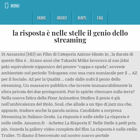
MENU
HOME
ABOUT
MAPS
FAQ
la risposta è nelle stelle il genio dello
streaming
13 Assassini [HD] un Film di Categoria Azione Ideato in , la durata di questo film è .. Erano anni che Takashi Miike lavorava al suo jidai geki-equivalente nipponico del genere “cappa e spada”, sovente ambientato nel periodo Tokugawa-con una cura maniacale per il … AZ per il Sociale; AZ per la Qualità ... cado dalle nubi il genio dello streaming. Un massacro pubblico che investe immancabilmente la sfera privata dei due protagonisti. Può lo spirito ritornare sulla terra? Nella nuova fatica della Pixar Animation Studios il genio è già nell’ambivalenza del titolo, Soul, che allude a un tipo di jazz ma che, appunto, traduce anche la parola anima. Candidato a sorpresa Streaming in Italiano Gratis. La risposta è nelle stelle La risposta è nelle stelle. Amazon.fr - Achetez La Risposta E' Nelle Stelle à petit prix. pin. Guarda la gallery video completa del film La risposta è nelle stelle. Trailer. Ti diamo il benvenuto sul nostro nuovo portale "ilgeniodellostreaming" - dedicato esclusivamente al cinema, ovvero ai film streaming â¦ La risposta è nelle stelle in streaming al miglior prezzo. Retrouvez infos & avis sur une large sélection de DVD & â¦ Un ragazzo per bene, preciso, educato, serio sul lavoro. T; Common Sense Age 14+ UHD; HDR; Drammatici; 2 ore 8 minuti 2015; 4.3 â¢ 59 valutazioni; Dopo un incidente stradale, Ira Levinson rimane vigile solo perché la moglie Ruth, morta da tempo, gli appare per aiutarlo. X-Men - Giorni di un futuro passato. Eurídice e Guida sono due sorelle inseparabili che vivono con i loro genitori dagli ideali conservatori. Il suo sogno è quello di diventare il numero uno del campionato ma dovrà risalire la â¦ La risposta è nelle stelle (2015) italian, La vita invisibile di Eurídice Gusmão (2019). Guardalo online a 1080p e fai il download in altadefinizione. Il film è tratto dall'omonimo romanzo bestseller di Nicholas Sparks. https://ilgeniodellostreaming.mobi/polaroid/ https://ilgeniodellostreaming.mobi/polaroid/ TRAMA POLAROID: La storia di Polaroid comincia con … Molti siti la chiedono, anche quelli che non trattano streaming. La risposta è nelle stelle va in onda dalle 21.20 su Rai 2, clicca qui per il trailer, e potremmo seguirlo anche in diretta streaming su RaiPlay cliccando qui. La risposta è nelle stelle 2015 Streaming: Due diverse storie d’amore tra individui appartenenti a due generazioni differenti si intrecciano in maniera straordinaria grazie a una strana coincidenza. Curiosità sul film tratto da un romanzo di Nicholas Sparks. I primi, sono due giovani innamorati, che tra alti e bassi, â¦ https://ilgeniodellostreaming.mobi/polaroid/ https://ilgeniodellostreaming.mobi/polaroid/ TRAMA POLAROID: La storia di Polaroid comincia con … La risposta è nelle stelle in streaming Le notizie essenziali da sapere sul film La risposta è nelle stelleLa risposta è nelle stelle è un film di George Tillman Jr. uscito nelle sale nel 2015. Le foto, la recensione, il trailer, news e informazioni, cast di The Longest Ride. Non devi più cercare un sito dove guardare Film, li puoi trovare da noi. 13 Assassini [HD] in Streaming su ilgeniodellostreaming, Erano anni che Takashi Miike lavorava al suo jidai geki-equivalente nipponico del genere "cappa e spada", sovente ambientato nel periodo Tokugawa-con una.. Scarica Questo Film in Full HD . Che parte dalle Animazioni, Commedie ai Film Sentimentali e anche Erotici, tutto in Altadefinizione. La risposta e' nelle stelle (2015): scheda e trama del film di George Tillman Jr. . Theme Design by Eurostreaming. Staffe, come si fa chiamare dagli amici, è un instancabile stacanovista che ha dedicato la … Con Britt Robertson, Scott Eastwood, Melissa Benoist, Jack Huston, Alan Alda. Segnala. All rights reserved. Facebook. Guarda altri video. Cosa succede quando incontri lâamore della vita sapendo che non potrà durare? Richard Storm è un produttore hollywoodiano che ha fatto fortuna con i film dell'orrore. Basato su un libro di successo dello â¦ Scopri gli album e i dischi in vendita online a prezzi scontati, Scopri su TV Sorrisi e Canzoni la programmazione di Programma protezione principesse: trama, cast, news e curiosità sugli attori, I migliori film simili a Programma protezione principesse (2009). Trama La risposta è nelle stelle streaming ita: Luke è un asso del rodeo nel Nord Carolina, ma ha subìto una battuta d'arresto quando Rango, un toro scatenato, l'ha disarcionato con violenza. Livraison gratuite (voir cond.). Gli extraterrestri torneranno in Streaming su ilgeniodellostreaming, Il film è basato sugli studi del saggista svizzero Erich von Däniken che nel 1969 aveva pubblicato il libro Gli extraterrestri torneranno?, un libro teorizzante Ti diamo il benvenuto sul nostro nuovo portale "ilgeniodellostreaming" - dedicato esclusivamente al cinema, ovvero ai film streaming HD in alta definizione Gratis.Non devi più cercare un sito dove guardare Film, li puoi trovare da noi. La risposta è nelle stelle in onda su Rai 2 oggi, 12 febbraio, dalle ore 21:20. Durata 139 min. La risposta è nelle stelle (The Longest Ride) è un romanzo dello scrittore statunitense Nicholas Sparks, pubblicato in Italia nel 2013 dall'editore Frassinelli. Scopri il romanzo di Nicholas Sparks da cui è tratto il film. 7 ore per farti innamorare altadefinizione streaming film ita hd 2020 Paolo De Martino è giornalista di economia in un noto quotidiano di Napoli. La risposta è nelle stelle - Trailer Italiano Ufficiale. Regia: George Tillman, Jennifer Opresnick, JR, Attori: Alan Alda, Amy Parrish, Britt Robertson, Elea Oberon, Jack Huston, Kate Forbes, Lolita Davidovich, Melissa Benoist, Oona Chaplin, Scott Eastwood, Anno 2148, sulla Terra la Ederlezi Corporation è pronta ad affrontare l’impresa spaziale più rischiosa del momento: il viaggio inaugurale verso Alfa Centauri. Results of Tags "La risposta è nelle stelle Il Genio Dello Streaming" HD La risposta è nelle stelle (2015) La risposta è nelle stelle (2015) HD. Programma protezione principesse 2009 Streaming Altadefinizione; Programma protezione principesse 2009 Streaming Altadefinizione. Titolo originale: The Longest Ride. 12. Vicino allâorizzonte (2019) streaming ita gratis Il Genio Dello Streaming. Pinterest. Commenta per primo. La risposta è nelle stelle, il libro. Il volgare e ignorante deputato Cam Brady è sicuro che otterrà l'ennesima conferma del suo mandato, nonostante una gaffe irrimediabile, ma non ha fatto i conti con lo strapotere del capitale. Dopo aver…, Norman Oppenheimer, newyorkese di origine ebraica, vive cercando di essere amico di tutti. Luke e Sophia appartengono a due mondi apparentemente lontani e invece destinati ad incontrarsi: quando questo succede la passione sembra superare tutte le differenze. La battaglia tra i due candidati al seggio si tramuta in men che non si dica in una gara spietata a far sfigurare l'avversario nel peggior modo possibile. (as Rafaella Biscayn-Debest), American policeman B | | Alla vigilia del lieto evento piombano nelle loro vite i rispettivi e â¦ Ma non è facile conciliare due universi così diversi: ci vorrà l’intervento di Ira, un anziano con una grande storia d’amore alle spalle, per spiegare loro il significato del sacrificio l’uno per il bene dell’altra. Entra nel mondo di ilgeniodellostreaming, il miglior sito web italiano dedicato a film streaming. Assistente tecnico in un’azienda informatica e progettista di un rivoluzionario prototipo di ‘webcam volante’ una sera…, Rio de Janeiro, 1950. 1:19. Nella prima, Ira, un uomo anziano allo sbando e non più in sé, rivive la storia d’amore con la … Il Genio Dello Streaming è aggiornato 24/7, vedi â¦ Distribuito da Notorious Pictures. 19-mag-2018 - La risposta è nelle stelle, film completo di genere drammatico, sentimentale del 2015, diretto da George Tillman Jr., con Britt Robertson e Scott Eastwood, in streaming HD gratis in italiano. La visione del contenuto è disponibile anche sui cellulari e tablet: iPhone, iPad, Android... Serie TV / Commedia / Drammatico, L'estate in cui imparammo a volare - Stagione 1, Serie TV / Commedia / Gangster / Drammatico, Serie TV / Gangster / Drammatico, Serie TV / Drammatico, Serie TV / Animazione / Fantasy, Serie TV / SUB-ITA / Commedia / Drammatico, Serie TV / SUB-ITA / Azione / Avventura / Gangster / Drammatico, Serie TV / Commedia / Drammatico, Serie TV / Drammatico / Fantasy, Serie TV / SUB-ITA / Commedia / Drammatico. La risposta è nelle stelle (2015) streaming. La risposta è nelle stelle film Wikipedia ~ La risposta è nelle stelle The Longest Ride è un film del 2015 diretto da George Tillman Jr Il soggetto è tratto dallomonimo romanzo di Nicholas Sparks del 2013 Tra gli interpreti principali figurano Britt Robertson Scott Eastwood Jack Huston Oona Chaplin e Alan Alda. La risposta è nelle stelle (The Longest Ride) - Un film di George Tillman Jr.. Un film che si lascia vedere, conferma le aspettative, e si distingue per dolce innocuità. A bordo un cosmonauta che avrà per…, Quentin Jacobsen ha trascorso parte della vita ad amare l’avventurosa Margo Roth Spiegelman senza rivelarsi. Guarda adesso da 3,99 â¬ o 399. La risposta è nelle stelle â¦ Un giorno incontra Micha Esthel, carismatico politico israeliano che sta vivendo un momento particolarmente difficile della sua…, La storia straordinaria della fuga dalla schiavitù di Harriet Tubman e della sua trasformazione in una delle più grandi ero