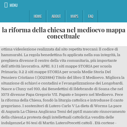
MENU
HOME
ABOUT
MAPS
FAQ
la riforma della chiesa nel medioevo mappa
concettuale
ottima videolezione realizzata dal sito repetita treccani: ll codice di
hammurabi. La regola benedettina fu applicata nella sua integrità, la
preghiera divenne il centro della vita comunitaria, più importante
dell'attività lavorativa. APRI. 3.1 1 siti mappe STORIA per scuola
Primaria; 3.2 2 siti mappe STORIA per scuola Medie Storia Del
Pensiero Cristiano I (1023884) Titolo del libro Il Medioevo. Migliora la
situazione di schiavi e contadini e l'evangelizzazione dei Longobardi.
Nasce a Cluny nel 910, dai Benedettini di Ildebrando di Soana che nel
1073 divenne Papa Gregorio VII. Papato e Impero nel Medioevo. Fece
la riforma della Chiesa, fondò la liturgia cattolica e introdusse il canto
gregoriano. I sostenitori di Lutero Carlo V La dieta di Worms La pace
di Augusta La Chiesa Anglicana Temi del ppt:Il mancato rinnovamento
della chiesaLa protesta degli intellettuali cattoliciLa vendita delle
indulgenzeLe 95 tesi di Martin LuteroPrecetti cattoli . Età cortese -