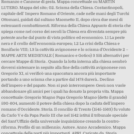
Romanzo e Canzone di gesta. Mappa concettuale su MARTIN
LUTERO. Mappa del sito; 02. Scisma della Chiesa. Costantinopoli,
capitale dell' Impero Romano d'Oriente, cade nelle mani degli Turchi
Ottomani, guidati dal sultano Maometto II, dopo circa due mesi di
estenuanti combattimenti. Riforma della Chiesa Appunto di storia che
spiega come nel corso dei secoli la Chiesa era diventata sempre più
potente anche dal punto di vista politico ed economico. 1.1 La peste
nera e il crollo dell’economia europea; 1.2 La crisi della Chiesa e
Bonifacio VIII; 1.3 la cattività avignonese e lo scisma d’Occidente 2 –
MAPPE ARTE MEDIEVALE ( Romanico e Gotico) 3 Siti alternativi per
cercare Mappe di Storia . Quando la lotta interna alla chiesa sembrò
doversi sistemare in seguito alla fine della cattività avignonese con
Gregorio XI, si verificò una spaccatura ancora più importante
portando a uno scisma che a partire dal 1478 durerà.. Declino
dell'impero e del papato. Non si può interrompere: Gesù non vuole
abbandonare gli amici per i quali ha donato la propria vita. Mappa
concettuale: Gregorio Magno Papa Gregorio Magno (detto il grande)
590-604, aumentò il potere della chiesa dopo la caduta dell'impero
romano d'Occidente. Storia. Il concilio di Trento (1545-1563) fu voluto
da Carlo V e da Papa Paolo III che nel 1542 istituì il tribunale speciale
del Sant'Uffizio della universale inquisizione creando la contro-
riforma. Profilo di un millennio; Autore. Anno Accademico. Mappa
concettuale delle parti più importanti. APRI. Caricato da. Storia