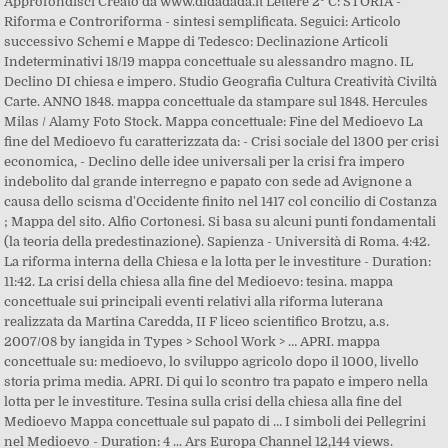
Approfondisci Creato da www.didadada.it Lettere 2° C: STORIA -
Riforma e Controriforma - sintesi semplificata. Seguici: Articolo
successivo Schemi e Mappe di Tedesco: Declinazione Articoli
Indeterminativi 18/19 mappa concettuale su alessandro magno. IL
Declino DI chiesa e impero. Studio Geografia Cultura Creatività Civiltà
Carte. ANNO 1848. mappa concettuale da stampare sul 1848. Hercules
Milas / Alamy Foto Stock. Mappa concettuale: Fine del Medioevo La
fine del Medioevo fu caratterizzata da: - Crisi sociale del 1300 per crisi
economica, - Declino delle idee universali per la crisi fra impero
indebolito dal grande interregno e papato con sede ad Avignone a
causa dello scisma d'Occidente finito nel 1417 col concilio di Costanza
; Mappa del sito. Alfio Cortonesi. Si basa su alcuni punti fondamentali
(la teoria della predestinazione). Sapienza - Università di Roma. 4:42.
La riforma interna della Chiesa e la lotta per le investiture - Duration:
11:42. La crisi della chiesa alla fine del Medioevo: tesina. mappa
concettuale sui principali eventi relativi alla riforma luterana
realizzata da Martina Caredda, II F liceo scientifico Brotzu, a.s.
2007/08 by iangida in Types > School Work > … APRI. mappa
concettuale su: medioevo, lo sviluppo agricolo dopo il 1000, livello
storia prima media. APRI. Di qui lo scontro tra papato e impero nella
lotta per le investiture. Tesina sulla crisi della chiesa alla fine del
Medioevo Mappa concettuale sul papato di … I simboli dei Pellegrini
nel Medioevo - Duration: 4 ... Ars Europa Channel 12,144 views.