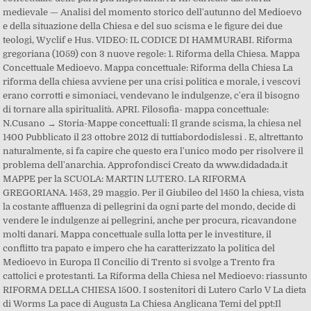
medievale — Analisi del momento storico dell'autunno del Medioevo
e della situazione della Chiesa e del suo scisma e le figure dei due
teologi, Wyclif e Hus. VIDEO: IL CODICE DI HAMMURABI. Riforma
gregoriana (1059) con 3 nuove regole: 1. Riforma della Chiesa. Mappa
Concettuale Medioevo. Mappa concettuale: Riforma della Chiesa La
riforma della chiesa avviene per una crisi politica e morale, i vescovi
erano corrotti e simoniaci, vendevano le indulgenze, c'era il bisogno
di tornare alla spiritualità. APRI. Filosofia- mappa concettuale:
N.Cusano → Storia-Mappe concettuali: Il grande scisma, la chiesa nel
1400 Pubblicato il 23 ottobre 2012 di tuttiabordodislessi . E, altrettanto
naturalmente, si fa capire che questo era l'unico modo per risolvere il
problema dell'anarchia. Approfondisci Creato da www.didadada.it
MAPPE per la SCUOLA: MARTIN LUTERO. LA RIFORMA
GREGORIANA. 1453, 29 maggio. Per il Giubileo del 1450 la chiesa, vista
la costante affluenza di pellegrini da ogni parte del mondo, decide di
vendere le indulgenze ai pellegrini, anche per procura, ricavandone
molti danari. Mappa concettuale sulla lotta per le investiture, il
conflitto tra papato e impero che ha caratterizzato la politica del
Medioevo in Europa Il Concilio di Trento si svolge a Trento fra
cattolici e protestanti. La Riforma della Chiesa nel Medioevo: riassunto
RIFORMA DELLA CHIESA 1500. I sostenitori di Lutero Carlo V La dieta
di Worms La pace di Augusta La Chiesa Anglicana Temi del ppt:Il