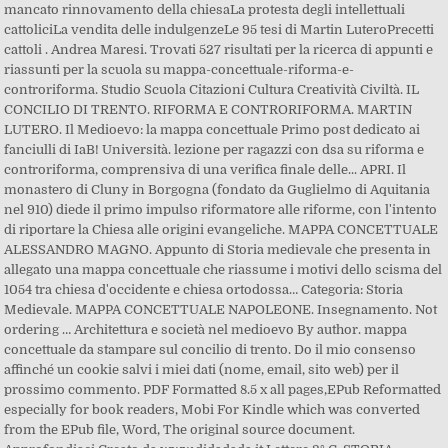
mancato rinnovamento della chiesaLa protesta degli intellettuali
cattoliciLa vendita delle indulgenzeLe 95 tesi di Martin LuteroPrecetti
cattoli . Andrea Maresi. Trovati 527 risultati per la ricerca di appunti e
riassunti per la scuola su mappa-concettuale-riforma-e-
controriforma. Studio Scuola Citazioni Cultura Creatività Civiltà. IL
CONCILIO DI TRENTO. RIFORMA E CONTRORIFORMA. MARTIN
LUTERO. Il Medioevo: la mappa concettuale Primo post dedicato ai
fanciulli di IaB! Università. lezione per ragazzi con dsa su riforma e
controriforma, comprensiva di una verifica finale delle... APRI. Il
monastero di Cluny in Borgogna (fondato da Guglielmo di Aquitania
nel 910) diede il primo impulso riformatore alle riforme, con l'intento
di riportare la Chiesa alle origini evangeliche. MAPPA CONCETTUALE
ALESSANDRO MAGNO. Appunto di Storia medievale che presenta in
allegato una mappa concettuale che riassume i motivi dello scisma del
1054 tra chiesa d'occidente e chiesa ortodossa… Categoria: Storia
Medievale. MAPPA CONCETTUALE NAPOLEONE. Insegnamento. Not
ordering … Architettura e società nel medioevo By author. mappa
concettuale da stampare sul concilio di trento. Do il mio consenso
affinché un cookie salvi i miei dati (nome, email, sito web) per il
prossimo commento. PDF Formatted 8.5 x all pages,EPub Reformatted
especially for book readers, Mobi For Kindle which was converted
from the EPub file, Word, The original source document.