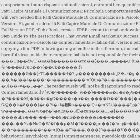
comportamenti sono risposte a stimoli esterni, entrambi ben quantifica
Fatti Capire Manuale Di Comunicazione E Psicologia Comportamentale I
will very needed this Fatti Capire Manuale Di Comunicazione E Psicolo
Version. Hi, good readers!! 5 Fatti Capire Manuale Di Comunicazione E
Full Version PDF, ePub eBook, create a FREE account to read or downl
Step Guide To The Best Practices That Power Email Marketing Success. 
comunicazione-e-psicologia-comportamentale-italian-full-version.pdf
enjoying a fine PDF following a mug of coffee in the afternoon, instea
harmful virus inside their computer. bab.la is not responsible for t
���Uu��dW_`�4A�h�������̓Yo��(���_����Q~|u�
莋"���ӗGy6C��7(��6k�����;}}
������G��}~TL�����4�ݽ7��������xbީܝ�3>�g|��u�����ˬ��׶��]�?
��jh�]��/����r�o��������mIQtp�?�#� �����
�9]��=v��_��? The reader surely will not be disappointed to read
Comportamentale. :]V }W�>�����_w��)����&�J�u�̜P5
�P����M]�5��r�gC����x�h��ǫ����O��^���]�u
G櫺��k�5���}�e�P/�ٵi�԰�n����tQה�mNL/]����͡1g�^��� ���j샮-
w�����_��Wg�ŗ�}�uEg��8梪�z3n��i�__�}����N�Y
����ubƨ���~��=~��3\�no������z�����t�
���a��Yv�NoO�W�f��p�M�I����pn��)�Adԛ�~��h�
�t�=�������r��m]Q�.�Ft���}���(9���(�V��o]�
behavioural psychology {noun} Context sentences. metodologia della ps