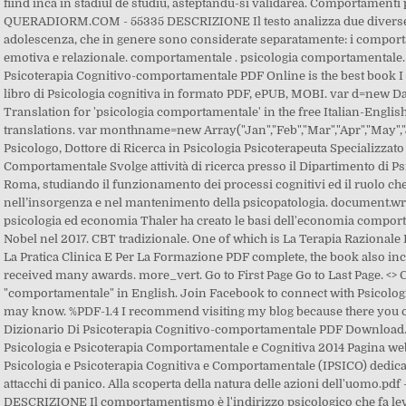
fiind inca in stadiul de studiu, asteptandu-si validarea. Comportamenti 
QUERADIORM.COM - 55335 DESCRIZIONE Il testo analizza due diverse e
adolescenza, che in genere sono considerate separatamente: i comportame
emotiva e relazionale. comportamentale . psicologia comportamentale.
Psicoterapia Cognitivo-comportamentale PDF Online is the best book I ha
libro di Psicologia cognitiva in formato PDF, ePUB, MOBI. var d=new Da
Translation for 'psicologia comportamentale' in the free Italian-Engli
translations. var monthname=new Array("Jan","Feb","Mar","Apr","May","Ju
Psicologo, Dottore di Ricerca in Psicologia Psicoterapeuta Specializzato
Comportamentale Svolge attività di ricerca presso il Dipartimento di Ps
Roma, studiando il funzionamento dei processi cognitivi ed il ruolo che
nell’insorgenza e nel mantenimento della psicopatologia. document.wr
psicologia ed economia Thaler ha creato le basi dell'economia comporta
Nobel nel 2017. CBT tradizionale. One of which is La Terapia Raziona
La Pratica Clinica E Per La Formazione PDF complete, the book also incl
received many awards. more_vert. Go to First Page Go to Last Page. <> 
"comportamentale" in English. Join Facebook to connect with Psicolo
may know. %PDF-1.4 I recommend visiting my blog because there you ca
Dizionario Di Psicoterapia Cognitivo-comportamentale PDF Download. 
Psicologia e Psicoterapia Comportamentale e Cognitiva 2014 Pagina web c
Psicologia e Psicoterapia Cognitiva e Comportamentale (IPSICO) dedicat
attacchi di panico. Alla scoperta della natura delle azioni dell'uomo
DESCRIZIONE Il comportamentismo è l'indirizzo psicologico che fa leva