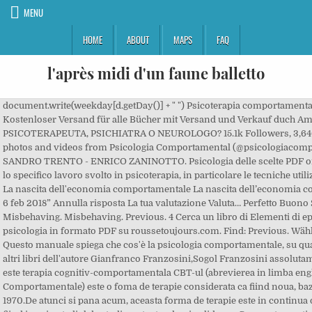
MENU
HOME
ABOUT
MAPS
FAQ
l'après midi d'un faune balletto
document.write(weekday[d.getDay()] + " ") Psicoterapia comportamental
Kostenloser Versand für alle Bücher mit Versand und Verkauf duch 
PSICOTERAPEUTA, PSICHIATRA O NEUROLOGO? 15.1k Followers, 3,640 F
photos and videos from Psicologia Comportamental (@psicologiacompor
SANDRO TRENTO - ENRICO ZANINOTTO. Psicologia delle scelte PDF onli
lo specifico lavoro svolto in psicoterapia, in particolare le tecniche ut
La nascita dell'economia comportamentale La nascita dell’economia co
6 feb 2018” Annulla risposta La tua valutazione Valuta… Perfetto Buono
Misbehaving. Misbehaving. Previous. 4 Cerca un libro di Elementi di ep
psicologia in formato PDF su roussetoujours.com. Find: Previous. Wäh
Questo manuale spiega che cos'è la psicologia comportamentale, su quali
altri libri dell'autore Gianfranco Franzosini,Sogol Franzosini assolutam
este terapia cognitiv-comportamentala CBT-ul (abrevierea in limba engl
Comportamentale) este o foma de terapie considerata ca fiind noua, baze
1970.De atunci si pana acum, aceasta forma de terapie este in continua d