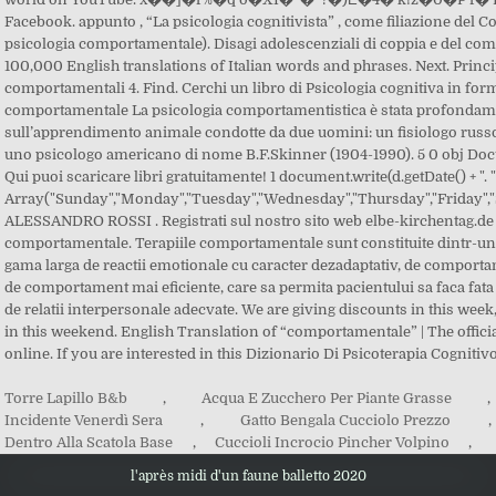
Facebook. appunto , “La psicologia cognitivista” , come filiazione d
psicologia comportamentale). Disagi adolescenziali di coppia e del co
100,000 English translations of Italian words and phrases. Next. Princi
comportamentali 4. Find. Cerchi un libro di Psicologia cognitiva in for
comportamentale La psicologia comportamentistica è stata profondamen
sull’apprendimento animale condotte da due uomini: un fisiologo russ
uno psicologo americano di nome B.F.Skinner (1904-1990). 5 0 obj Doc
Qui puoi scaricare libri gratuitamente! 1 document.write(d.getDate() + "
Array("Sunday","Monday","Tuesday","Wednesday","Thursday","Friday"
ALESSANDRO ROSSI . Registrati sul nostro sito web elbe-kirchentag.de e
comportamentale. Terapiile comportamentale sunt constituite dintr-un
gama larga de reactii emotionale cu caracter dezadaptativ, de comport
de comportament mai eficiente, care sa permita pacientului sa faca fata 
de relatii interpersonale adecvate. We are giving discounts in this week
in this weekend. English Translation of “comportamentale” | The officia
online. If you are interested in this Dizionario Di Psicoterapia Cogni
Torre Lapillo B&b
,
Acqua E Zucchero Per Piante Grasse
,
Incidente Venerdì Sera
,
Gatto Bengala Cucciolo Prezzo
,
Dentro Alla Scatola Base
,
Cuccioli Incrocio Pincher Volpino
,
l'après midi d'un faune balletto 2020