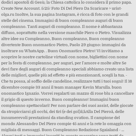
dodici apostoli di Gesù; la Chiesa cattolica lo considera il primo papa.
Create New Account. 5/25/ Foto Di Del Piero Da Scaricare > urist-
olga.ru Inoltre, la sua pagina Instagram, è ricca di foto con le grandi
stelle del cinema. Immagini di buon compleanno auguri di buon
compleanno. Tanti auguri di compleanno. Il nome è abbastanza
diffuso, soprattutto nella versione maschile Piero o Pietro. Visualizza
altre idee su Compleanno, Buon compleanno, Buon compleanno
divertente Buon onomastico Pietro, Paolo 29 giugno: immagini da
inoltrare su WhatsApp. . Buon Onomastico Pietro! Vi invitiamo a
scoprire le nostre cartoline virtuali con nome, bigliettini con nome
per la festa di compleanno, per auguri, per l'amore e molte altre Se
devi fare degli auguri di compleanno speciali abbiamo creato una lista
delle migliori, quelle più ad effetto e più emozionanti, scegli la tua. -
Che tu possa, al soffio delle candeline, realizzare tutti i tuoi sogni! Il 16
dicembre compie 33 anni il team manager Kevin Marulla. buon
onomastico Ignazio. Vorrei regalarti un mazzo di rose blu a cancellare
il grigio di questo inverno. Buon compleanno! Immagini buon
compleanno spettacolari! Per non parlare dei suoi assist, delle giocate
da stropicciarsi gli occhi, dei tiri (e dei gol)â¦âAlla Del Pieroâ, delle
innumerevoli prestazioni da standing ovation. Il campione del
mondo Alessandro Del Piero compie 45 anni e la rete lo omaggia con
migliaia di messaggi. Buon Compleanno Redazione Sgaialand - ...
Alcuni testi o immagini inseriti in questo magazine sono tratti da