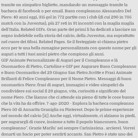
tramite un simpatico biglietto, mandando un messaggio tramite la
bacheca di facebook o per email. Buon compleanno Alessandro Del
Piero: 40 anni oggi, 315 gol in 772 partite con i club (di cui 290 in 705
match con la Juventus), più 27 reti in 91 incontri con la maglia maglia
dell'Italia. Related GIFs. Gran parte dei primi li ha dedicati a lasciare un
segno indelebile nella storia del calcio, della Juventus, ma soprattutto
nel cuore dei tifosi. Related Pages. Se il festeggiato si chiama pietro
ecco per te una bella mmagine personalizzata con questo nome per gli
auguri a tutti i tuoi amici pietro che compiono gli anni.
GIF Animate Personalizzate di Auguri per il Compleanno e lâ
Onomastico di Pietro, Cartoline e GIF per Augurare Buon Compleanno
e Buon Onomastico del 29 Giugno San Pietro.Scritte e Frasi Animate
Brillanti di Felice Compleanno per il Nome Pietro. Messaggi di buon
onomastico Piero: frasi di auguri, immagini e video simpatici da
condividere sui social il 29 giugno, vita, curiosità e significato del
nome Piero. Che lâanno che ci attende sia pieno di tutte le cose buone
che la vita ha da offrire. 7-ago-2020 - Esplora la bacheca compleanno
Piero 50 di Annarita Graniglia su Pinterest. Dopo le prime esperienze
nel mondo del calcio [â¦] Anche oggi, virtualmente, ci alziamo in piedi,
per augurargli di cuore, insieme a tutto il popolo bianconero, buon
compleanno". Grazie Marilu' sei sempre Carinissima . arciere1. Vorrei
donarti un bacio per poter sentirti accanto. San Pietro è stato uno dei