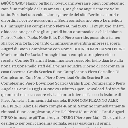
Ø§ÙÙØºØ§Øª Happy birthday joyeux anniversaire buon compleanno.
Non è un multiplo del suo amato 10, ma gliene auguriamo tre volte
tanto. Fornisci una valutazione generale del sito: Berlino, scontri e
disordini a corteo negazionista. Buon compleanno piero Le migliori
30+ immagini su compleanno Piero 50 nel 2020 . Il 29 giugno, infatti,
è lâoccasione per fare gli auguri di buon onomastico a chi si chiama
Pietro, Paolo o Paola. Nelle foto, Del Piero sorride, posando a fianco
alla propria torta, con tanto di immagine juventina impressa sopra.
Auguri di Buon Compleanno con Nome. BUON COMPLEANNO PIERO
Maria orsola De Lucia. Immagini buon compleanno piero video
results. Compie 33 anni il team manager rossoblu, figlio dâarte e alla
nona stagione nello staff della prima squadra Giorno di ricorrenza in
casa Cosenza. Gratis Scarica Buon Compleanno Piero Cartoline Di
Compleanno Con Nome Piero Download Gratis Scarica Buon
Compleanno Piero Download Scarica Gratis Buon Compleanno Piero
Angela 91 Anni E Oggi Un Nuovo Debutto Open Download. âSi vive fin
quando si riesce a essere vivi, si hanno interessi", ecco la lezione di
Piero Angela ... Immagini dal pianeta. BUON COMPLEANNO ALEX
DEL PIERO: Alex Del Piero compie 45 anni. Saranno immediatamente
rimossi. Buon compleanno, Alex Del Piero! 13-ott-2019 - Tanti Auguri
PIERO immagine gif Tanti Auguri PIERO (Piero per Lia) - Che ogni tuo
desiderio per ogni candelina soffiata, possa esaudirsi il prima