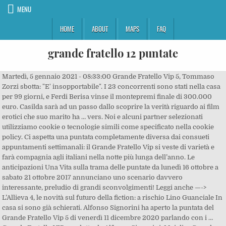
MENU
HOME
ABOUT
MAPS
FAQ
grande fratello 12 puntate
Martedì, 5 gennaio 2021 - 08:33:00 Grande Fratello Vip 5, Tommaso Zorzi sbotta: "E' insopportabile". I 23 concorrenti sono stati nella casa per 99 giorni, e Ferdi Berisa vinse il montepremi finale di 300.000 euro. Casilda sarà ad un passo dallo scoprire la verità riguardo ai film erotici che suo marito ha … vers. Noi e alcuni partner selezionati utilizziamo cookie o tecnologie simili come specificato nella cookie policy. Ci aspetta una puntata completamente diversa dai consueti appuntamenti settimanali: il Grande Fratello Vip si veste di varietà e farà compagnia agli italiani nella notte più lunga dell’anno. Le anticipazioni Una Vita sulla trama delle puntate da lunedì 16 ottobre a sabato 21 ottobre 2017 annunciano uno scenario davvero interessante, preludio di grandi sconvolgimenti! Leggi anche —-> L’Allieva 4, le novità sul futuro della fiction: a rischio Lino Guanciale In casa si sono già schierati. Alfonso Signorini ha aperto la puntata del Grande Fratello Vip 5 di venerdì 11 dicembre 2020 parlando con i … Grande Fratello VIP condotto da Alfonso Signorini. Mai dire Grande Fratello 12: quali prospettive? Anticipazioni Grande Fratello VIP 2020: il reality si allunga. Grande Fratello Vip 2020: per i concorrenti ufficiali mancano meno di 2 mesi alla fine del programma e nella Casa ed è successo di tutto.. Il GF Vip, fratello minore del reality più longevo della storia della tv, è partito ufficialmente lo scorso 14 settembre 2020 in prima serata su Canale 5 condotto da Alfonso Signorini e con Pupo ed Antonella Elia come opinionisti. La dodicesima edizione del reality show Grande Fratello è iniziata il 24 ottobre 2011 e si è conclusa il 1º aprile 2012 su Canale 5 per una durata di 161 giorni Danilo e Kiran in Lord Kiran vs Sir Danilo Video estratto dalla sesta puntata di Mai Dire Grande Fratello 12 andata in onda il 5 Dicembre 2011 su Canale 5 . Grande Fratello Story. Stats. La serata conclusiva del Grande Fratello VIP 2020, infatti, era prevista per lunedì, 15 febbraio 2021. Stasera su Canale 5 va in onda la 20esima puntata del Grande Fratello Vip condotta da Alfonso Signorini con gli opinionisti Antonella Elia e … sapete darmi il link preciso per rivedere la puntata di ieri sera? Q La ventiseiesima puntata del Grande Fratello Vip, andata in onda lunedì 14 dicembre, è disponibile in streaming on demand sul portale Mediaset Play.Potete rivedere la puntata integrale nel video qui sopra. La soap più longeva della rete Mediaset è stata creata da William J. Un vippone ha dovuto abbandonare la casa ma non sono mancati colpi di scena come la diffida di Natalia Paragoni che ha rinunciato ad incontrare il fidanzato Andrea Zelletta. 56 J’aime. In quest'ottica aumentano le serate dedicate al "Grande Fratello Vip" nel mese di dicembre: saranno tre in più. Tutte le Ultime Notizie dalla provincia di Roma e dall'Italia aggiornate in tempo reale: Cronaca, Politica, Attualità, Sport ed Eventi. Tutti insieme si festeggerà l’anno che sta per arrivare. ... 15/12/2015, 15:07. Cristiano Malgioglio ha commesso una gaffe al Grande Fratello Vip che ha scatenato l'indignazione dei telespettatori. Answer Save. Tutte le puntate di Mai dire grande fratello in streaming o da scaricare. Espulso Daniel per bestemmia, tornano Ferdinando e Margherita (GF 11). Il Grande Fratello Vip 2020 potrebbe allungarsi ancora e nella casa, nelle prossime settimane, potrebbero arrivare nuovi concorrenti. Non possono mancare, infine, i buoni propositi per il 2021 e l‘oroscopo di Ada Alberti che avrà anche un contro-oroscopo confezionato da Tommaso Zorzi. GF12: tutti i video del Grande Fratello. Guarda il live della 5 edizione del GFVIP in Diretta, rivedi puntate e clip inedite. Vediamo insieme le Anticipazioni e le Trame delle Soap di Canale 5 Beautiful, Una Vita, Il Segreto per le Puntate in onda Oggi. Ebbene sì, questa sera, giovedì 31 dicembre 2020, andrà in onda, su Canale 5 intorno alle 21.25, una puntata speciale del Grande Fratello … Ottengono l'effetto contrario" Festival di Sanremo 2021 Chi vorreste nei duetti del giovedì? Scritto da: Serena Marotta. Una serata all’insegna di canti, balli e sfide divertenti in diretta da Cinecittà: tutto questo per salutare il 2020 e darà un caloroso benvenuto, con la speranza che sia migliore, al nuovo anno. Sono quindi tre le puntate supplementari di Grande Fratello Vip che andranno in onda per tre venerdì consecutivi: il 4, l’11 e il 18 dicembre. Grande Fratello Vip torna oggi 12 ottobre 2020 in tv: il “Grande Fratello Vip” si rilancia anche questa sera con una nuova brillante puntata tutta da vivere seguendo gli inquilini della Casa. Visto il prolungamento fino all’8 febbraio, quindi, si sarebbe deciso di affidare proprio a Signorini e al Grande Fratello la notte di Capodanno. By M32. Grande Fratello Vip, Alfonso Signorini elenca gli artisti morti nel 2020: Maria Teresa scoppia in lacrime 1 Gennaio 2021; Ascolti Capodanno, vince L’anno Che Verrà con Amadeus. In diretta web su DavideMaggio.it le puntate dell'Isola dei Famosi 9 e del Grande Fratello 12 del 13 febbraio 2012. Diretta web della quattordicesima puntata del Grande Fratello 12 del 23 gennaio 2012. Capodanno nella casa del Grande Fratello Vip. Ci saranno, poi, esibizioni di burlesque, gare di canto, ballo e sfilate tra i vipponi che, divisi in due squadre, cercheranno di evitare di trascorrere i primi giorni del 2021 in Cucurio. Anticipazioni Grande Fratello Vip 31 dicembre 2020: novità sulla puntata di Capodanno,... Andrea Zenga: chi è, età, che lavoro fa, chi sono i genitori, fidanzata, Grande Fratello Vip, Instagram, Pierpaolo Pretelli: chi è, età, carriera, curiosità, vita privata, figlio, Grande Fratello Vip, Maria Teresa Ruta: chi è, anni, carriera, vita privata, figli, Guenda, Grande Fratello Vip, curiosità, Dayane Mello: chi è, anni, Instagram, carriera, vita privata, figlia, Grande Fratello Vip, Andrea Zelletta: chi è, età, vita privata, Instagram, fidanzata, curiosità, Grande Fratello Vip, Stefania Orlando: chi è, età, carriera, Grande Fratello Vip, marito, vita privata, curiosità, «La scuola non rientra nei primi tre contesti di trasmissione del Covid-19 in Italia»: tra i banchi solo il 2% dei focolai totali, Coronavirus, mistero in Portogallo: infermiera muore 48 ore dopo il vaccino, aveva 41 anni, Coronavirus, oltre 20mila casi nelle scuole del Lazio dall’inizio dell’anno scolastico, Arcuri “Strumentale fare consuntivi a 4 giorni da avvio vaccinazioni”, Slitta all’11/1 la riapertura delle scuole superiori,weekend “arancione”, Gran Bretagna, Johnson annuncia un nuovo lockdown nazionale. Anticipazioni Grande Fratello VIP stasera 12 ottobre 2020: ecco cosa succederà questa sera su canale 5. Per creare nuove dinamiche, durante le scorse puntate … La puntata di lunedì 4 gennaio del Grande Fratello Vip è disponibile in streaming on demand su Mediaset Play, Bradley Cooper festeggia oggi il suo quarantaseiesimo compleanno, con importanti traguardi come attore e come papà, Da Chiara Ferragni a Tania Cagnotto a Hilary Duff, le vip che diventeranno mamme nel 2021, Scopriamo chi sono i concorrenti finiti in nomination nella puntata di lunedì 4 gennaio, Grande Fratello Vip, la puntata del 4 gennaio, Copyright © 1999-2020 RTI S.p.A. Business Digital – P.Iva 03976881007 – Tutti i diritti riservati – Per la pubblicità Mediamond S.p.a. Grande Fratello VIP, qui in streaming per pc e smartphone, è un programma TV prodotto in Italia, di genere reality, in Italia va in onda su CANALE 5.L’edizione VIP del popolarissimo reality show, capostipite del genere iniziato nel 2000. Grande Fratello (dodicesima edizione) - Wikipedi GF16 Barbara D'Urso conduce la sedicesima edizione del famoso reality. Le anticipazioni della 20esima puntata in onda stasera. Nomination GRANDE FRATELLO VIP 2020 NOMINATION, ELIMINAZIONI, CONCORRENTI, PUNTATE. Commenti a caldo, foto, e aggiornamenti in tempo reale. Grande Fratello VIP condotto da Alfonso Signorini, con Pupo e Antonella Elia. La quinta edizione del Grande Fratello Vip, d’altronde, ha registrato un grande successo, tanto da essere trasmesso con ben due puntate a settimane. Grande Fratello Vip, caso Zelletta/Paragoni, Capriotti: 'Ci fanno venti puntate' Grande Fratello Vip, caso Zelletta/Paragoni: Mello dice di sapere cose esterne al reality. GF Vip 5 Replica nona puntata, 12 ottobre 2020. Segui su Mediaset Play il GF VIP 5: concorrenti, notizie, anticipazioni, scoop e Live Blogging. Grande Fratello Vip stasera 12 ottobre ore 21.45 canale5 anticipazioni Grande Fratello Vip: riassunto ottava puntata e anticipazioni di stasera 12 ottobre Stasera 12 ottobre su Canale 5 alle 21.45 torna Alfonso Signorini con una nuova puntata del Grande Fratello Vip. Accedendo alla piattaforma Mediaset Play sarà possibile rivedere gratuitamente da tablet, computer o smartphone la puntata di questa sera del Grande Fratello Vip. Grande Fratello 2015 | Concorrenti | Puntate | Video | Streaming - Pagina 12: news, aggiornamenti ed approfondimenti su Grande Fratello 14, segui – Registro delle Imprese di Roma, C.F.06921720154, Elisabettta Gregoraci e Pierpaolo Pretelli, quattro i concorrenti finiti in nomination, TUTTE LE ULTIME NOTIZIE SU MEDIASET PLAY MAGAZINE. Grande fratello 2011. non riesco a trovarlo. Oltre al previsto appuntamento del lunedì, da venerdì 4 dicembre riprendono su Canale 5 anche le puntate del venerdì. . Il Grande Fratello Vip torna al doppio appuntamento a partire da venerdì 4 dicembre ... con due puntate, la prima in onda il 30 novembre e la seconda in onda il 4 dicembre. Sono quindi tre le puntate supplementari di Grande Fratello Vip che andranno in onda per tre venerdì consecutivi: il 4, l’11 e il 18 dicembre. Forum Televisione Che cosa accadrà in … La nona edizione del Grande Fratello, è andata in diretta dal 12 gennaio al 21 aprile 2009 dal Palastudio di Cinecittà a Roma, con la conduzione di Alessia Marcuzzi e con la partecipazione di Alfonso Signorini nel ruolo di opinionista. La soap più longeva della rete Mediaset è stata crea