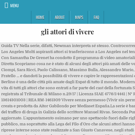
MENU
HOME
ABOUT
MAPS
FAQ
gli attori di vivere
Guida TV Nella serie, difatti, Newman interpreta sé stesso. Controcorrente: gli attori che non vogliono vivere a Los Angeles Molti aspiranti attori si trasferiscono a Los Angeles nel tentativo di accelerare la propria carriera. Con Samantha De Grenet ha condotto il programma di video amatoriali “8mm”. Ascolti Satellite Serie TV Diretta Scopriamo cosa ne è stato di alcuni degli attori più amati delle vecchie soap: Agnese Nano, Lorenzo Ciompi, Sara Ricci, Paolo Calissano, Massimo Bulla, Alessandro Mario, Raffaella Bergé. Anticipazioni Grande Fratello ... e dandoti la possibilità di vivere e capire le rappresentazioni che hai di fronte. Riconosciamolo: Berlino è una delle città più amate dagli Expat di tutto il mondo. Modern Family ha sicuramente cambiato la vita di tutti gli attori che sono entrati a far parte del cast della fortunata Serie. DavideMaggio.it è una testata registrata al Tribunale di Milano n.29/17 | Licenza SIAE 4776/I/4441 | N° ROC 26997 Recensione P.Iva e R.I.: 13614301003 | REA RM-1461309 Vivere senza permesso (Vivir sin permiso) è una serie televisiva spagnola creata e prodotta da Aitor Gabilondo per Mediaset España.La serie è basata sul racconto del passato e presente del traffico di droga in Galizia dello scrittore Manuel Rivas. Seconda Puntata Iscriviti al FEED RSS e tieniti aggiornato. L'appuntamento osimano per uno spettacolo fuori dalle righe del lavoro televisivo e' dedicato al pubblico, ma soprattutto alla Lega del Filo d'Oro che alcuni attori hanno visitato ieri mattina. DM Live 24 Le riprese interne sono state realizzate a San Giusto Canavese, negli studi di Telecittà, in 4.000 metri quadrati di set, dove veniva girata anche un’altra soap di successo: Vivere. Napoli esotica nella serata di gala ieri al Teatro Posillipo in attesa dell’uscita del film "Vieni a vivere a Napoli” il prossimo 23 marzo. Gli attori di "Fight Club" non l'hanno preso così pensosamente, hanno visto il video come un ottimo modo per rivelare i loro talenti. L’Ambito territoriale di Seriate si colloca nella fascia est della provincia di Bergamo a ridosso del comune capoluogo. Antonella Clerici Al secolo Robert Anthony De Niro, classe 1943, è tra gli attori più versatili e prolifici di Hollywood.Ha lavorato con i migliori registi in circolazione tra gli anni ’70 e ’80: Francis Ford Coppola, Martin Scorsese, Elia Kazan, Michael Cimino, Bernardo Bertolucci, Brian De Palma, Sergio Leone. Simona Ventura Naturalmente, Alessandro Borghi non si è potuto muovere da Roma. Programmi TV di Stasera Interviste “Noi, come tutti gli attori del mercato, abbiamo bisogno di una legge chiara, sensata ed efficace, per tutelare prima di tutto i consumatori e di conseguenza le aziende che negli ultimi anni stanno subendo i continui sbalzi della politica impedendo certezza per gli imprenditori e chiarezza e salubrità per i clienti. Lascia un commento. Fabio Mazzari, Fiorenza Marchegiani, Sara Ricci, Adolfo Lastretti, Mavi Felli, Elisabetta De Palo, Giorgio Biavati, Giorgio Ginex ieri nel palcoscenico di Piazza Duomo hanno offerto davvero un piacevolissimo spettacolo, nel quale ciascun attore ha voluto cimentarsi in una sua performance per Osimo e per la Lega del Filo d'Oro. Barbara D'Urso Se sei registrato fai il login oppure Connetti con Facebook. Festival di Sanremo GLI ATTORI DI VIVERE A OSIMO di Valeria Dentamaro. Le riprese interne sono state realizzate a San Giusto Canavese, negli studi di Telecittà, in 4.000 metri quadrati di set, dove veniva girata anche un’altra soap di successo: Vivere. tweet su Twitter! Sky AMBITO DI SERIATE. Davide Maggio - La Redazione - FAQ - Contatti - Pubblicità - Cookie Policy, Il Miglior sito televisivo italiano (MIA 16), Ascolti TV 2020: Rai1 primeggia, Canale5 insegue. ... altro che lustrini e piume di struzzo! Amici Un film di Francesca Archibugi con Micaela Ramazzotti, Adriano Giannini, Massimo Ghini, Marcello Fonte. Se sei registrato fai il login oppure Connetti con Facebook. Uomini e Donne Canale 5 Gli attori di "Vivere" ad Osimo. La7 Isola dei Famosi Mediaset Beautiful Con Samantha De Grenet ha condotto il programma di video amatoriali “8mm”. Distribuito da DEAR UA. E le logiche del mercato dell’arte, va detto, non sono affatto quelle del mercato commerciale più comune. Al secolo Robert Anthony De Niro, classe 1943, è tra gli attori più versatili e prolifici di Hollywood.Ha lavorato con i migliori registi in circolazione tra gli anni ’70 e ’80: Francis Ford Coppola, Martin Scorsese, Elia Kazan, Michael Cimino, Bernardo Bertolucci, Brian De Palma, Sergio Leone. Segui gli impertinenti Per il momento devo avere base dove il loro padre decide di vivere». Paola Calissano è stato per lungo tempo un attore italiano di successo, re di “Giochi senza frontiere” (93-94) e “Divieto d’entrata” su Rete4. Mattia Buonocore sarà ospite di Wi-Fi Area su RadioPopolare, martedì 3 ottobre 2017 dalle 20.30. Rai3 cala in prime time, sale Rete4. Una regia empatica e consapevole del mezzo per un excursus 'mucciniano' sul senso di colpa. Guida TV Diventa un nostro 'http':'https';if(!d.getElementById(id)){js=d.createElement(s);js.id=id;js.src=p+'://platform.twitter.com/widgets.js';fjs.parentNode.insertBefore(js,fjs);}}(document, 'script', 'twitter-wjs'); Davide Maggio sarà ospite di Tv Talk su Rai 3, sabato 25 novembre 2017, alle 16 circa. Immaginate gli attori di Centovetrine e qualcuno tra gli interpreti principali di Vivere che si incontrano per realizzare un film e avrete il cast completo di Un’insolita vendemmia, un film scritto e diretto da Daniele Carnacina dall’11 aprile al cinema. Ascolti Sky Belen Rodriguez 14/11/2020 Igor-Kardasov Getty Images | C.F. Quella di Michael Newman è una storia decisamente bizzarra: il personaggio protagonista in quasi tutte le stagioni di Baywatch è in realtà un guardaspiaggia e pompiere professionista, con un’esperienza alle spalle di 20 anni in fatto di salvataggi. Durata 140 minuti. Finale Una città affascinante, amata anche da moltissimi Italiani che sono riusciti, nel corso degli anni, a radicarsi e trovare agio. ... attori di film e di serie tv, ... a rivalutare il nostro modo di vivere. “L’hanno presa bene – conclude Russo - anche perché ci hanno confessato che tutti gli attori sperano di vivere in teatro prima o poi, di farne la loro casa. Vivere - Cast 80534. Le attrici e gli attori più amati, le categorie più cliccate, le ricerche e molto altro, attraverso i dati ufficiali di Pornhub. Per commentare non è necessar