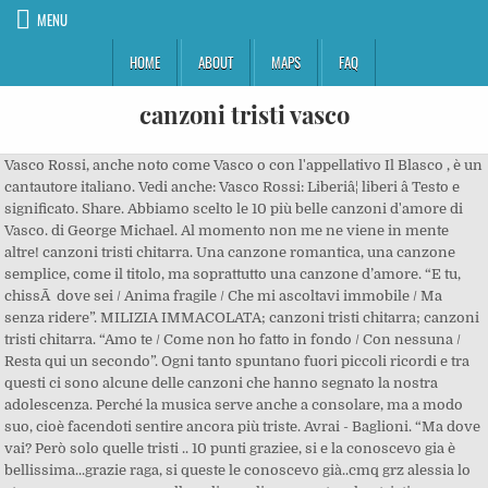
MENU
HOME
ABOUT
MAPS
FAQ
canzoni tristi vasco
Vasco Rossi, anche noto come Vasco o con l'appellativo Il Blasco , è un cantautore italiano. Vedi anche: Vasco Rossi: Liberiâ¦ liberi â Testo e significato. Share. Abbiamo scelto le 10 più belle canzoni d'amore di Vasco. di George Michael. Al momento non me ne viene in mente altre! canzoni tristi chitarra. Una canzone romantica, una canzone semplice, come il titolo, ma soprattutto una canzone d’amore. “E tu, chissÃ dove sei / Anima fragile / Che mi ascoltavi immobile / Ma senza ridere”. MILIZIA IMMACOLATA; canzoni tristi chitarra; canzoni tristi chitarra. “Amo te / Come non ho fatto in fondo / Con nessuna / Resta qui un secondo”. Ogni tanto spuntano fuori piccoli ricordi e tra questi ci sono alcune delle canzoni che hanno segnato la nostra adolescenza. Perché la musica serve anche a consolare, ma a modo suo, cioè facendoti sentire ancora più triste. Avrai - Baglioni. “Ma dove vai? Però solo quelle tristi .. 10 punti graziee, si e la conoscevo gia è bellissima...grazie raga, si queste le conoscevo già..cmq grz alessia lo stesso, un senso - e... - sally - gli angeli...ecco qst sn le + tristi, http://www.youtube.com/watch?v=2HD95Lrz09g, http://www.youtube.com/watch?v=ygYXkaHbbx8, http://www.youtube.com/watch?v=mLTbkUBLJUI, http://www.youtube.com/watch?v=oRg-6xArtIY, http://www.youtube.com/watch?v=0dcPV3yuMGY. Beata chiunque si sia meritata una dedica cosÃ¬ bella, in questa bellissima canzone d’amore di Vasco tratta dall’album “Il mondo che vorrei”. Oppure, se avete qualcosa da farvi perdonare, piccolo o grande che sia, copiate il link di questo articolo e inviatelo alla persona a cui volete â¦ Le canzoni tristi sono più belle di quelle allegre, più o meno tutti gli amanti della musica lo pensano. Solo per te - Articolo 31. “Sei un’inguaribile romantica / un po’ isterica, perÃ² simpatica / certo unica”. “Ogni volta che viene giorno / Ogni volta che ritorno / Ogni volta che cammino e / Mi sembra di averti vicino”. Questa famosissima canzone ha una precisa storia personale dietro: la giovanissima Gabri Ã¨ diventata la madre di suo figlio. Per tale ragione a seguire troverete tutta una serie di frasi prese dai più bei testi delle sue canzoni per riuscire ad avere così â¦ Vasco Rossi, le migliori citazioni delle canzoni di colui che senza dubbio è uno di quei maestri da poter essere considerato come fautore di testi che riescono ad entrare nellâIo più profondo di chi li ascolta. La canzone dellâamore finito per antonomasia: un sacco di tristezza che si intreccia alla vaga speranza di ritrovarsi un giorno, forse. La vostra canzone preferita a chi vi fa pensare. E dopo il nostro current mood decisamente malinconico, non potevamo non condividere con voi 10 canzoni tristi italiane e 10 canzoni tristi in inglese estrapolate dal nostro vecchio mp3. Altre domande? Vasco Rossi: le 10 canzoni d’amore piÃ¹ belle, Vasco Rossi, le canzoni piÃ¹ belle e famose, Vasco Rossi 2020: i concerti, le date, i biglietti, Le frasi piÃ¹ belle di Vasco dalle sue canzoni, Fabrizio De AndrÃ¨, le canzoni d’amore piÃ¹ belle, Vasco Rossi: Liberiâ¦ liberi â Testo e significato. Un manuale di self-help con tanto di test finale Sol Sol Adesso che mi sento grande, dovrei un po' riposare Sol Ma disfo le valigie, vorrei ripartire Sol E allora dormo ancora meno, faccio a gara col mattino Sol Come fossi un quindicenne alla sua prima sbronza Sim Chissà lassù Do Nella mia testa Sol Re Che cosa hai visto per non credermi un â¦ Nasce una nuova canzone, tratta da uno dei piÃ¹ amati album del rocker di Zocca, ovvero “Bollicine”. Canzone dedicata alla morte del padre, resta una canzone d’amore. Why 'Crocodile Dundee' star, 81, came out of retirement. Oltretutto, come abbiamo appena visto – e forse anche ascoltato – in queste lista delle sue 10 canzoni romantiche piÃ¹ belle, non Ã¨ vero, come spesso si dice, che il vero Vasco Ã¨ solo quello degli anni ’80. Dall’album “Colpa d’Alfredo”. Come tu mi vuoi - Sonohra. In questo le canzoni del rocker si discostano dalle piÃ¹ diffuse canzoni romantiche italiane, dove quasi sempre la canzone d’amore rappresenta una vera e propria dichiarazione d’amore, o una nostalgia per una relazione finita. Vasco Rossi. Come dimostra questa canzone. Leggi il testo E gia' di Vasco Rossi tratto dall'album Intrumental Hits 2011. Tweet. Sebbene possa sembrare masochista, ascoltare canzoni tristi è in realtà una buona abitudine. Fai una domanda e ottieni le risposte che cerchi. 21-year-old arrested in Nashville nurse slaying: Police. Fast Animals And Slow Kids. Per questo ho deciso di creare questa piccola playlist: 20 canzoni, 10 italiane e 10 straniere, per chiedere scusa. Discover more posts about frasi-vasco. UNA SI INTITOLA (E)...QST è IL TITOLO DELLA CANZONE... Al momento non me ne viene in mente altre!! brani spotify versione live dove si sente il pubbico? Vasco la incontra di nuovo e i due hanno un breve dialogo. I grandi autori di canzoni d’amore della musica italiana (De Gregori, Cocciante, Eros Ramazzotti, Lucio Battisti e via dicendo) hanno quasi sempre frequentato piÃ¹ il territorio del pop che del rock. Ma anche negli anni 2000 e in tempi piÃ¹ recenti ha scritto bellissime canzoni d’amore e non (come la recente “La veritÃ ” tanto per fare un esempio”, dimostrando di non aver perso la vena creativa con l’etÃ . 10 CANZONI ITALIANE DA DEDICARE A UNA PERSONA SCOMPARSA. Aspettando il sole - Neffa. 15 canzoni tristi per cuori infranti: la playlist. tabs chords lyrics. Estate 2012. Ho sentito da poco: in uno stupido hotel . Buon ascolto! Angolo Testi è la più grande raccolta di testi musicali italiani e stranieri. Fate una classifica dei vostri generi musicali? / Ti prendo e ti porto via”. 1 canzone abbastanza triste è senorita di vasco. Partiamo da Claudio Baglioni, un cantante che spesso ha provato a descrivere lâesistenza con toni ricchi di speranza. E canzone preferita? Una canzone che non ha bisogno di presentazioni. ... La regina delle canzoni tristi per gli amori finiti. “Vuoi che lo canti in una splendida canzone / CosÃ¬ la sentirai cantare da milioni di persone / Non vivo senza te”. Esistono, infatti, tanti tipo di amore, non tutti sono rose e fiori, ci sono gli amori tristi, gli amori non condivisi e purtroppo anche quelli che finiscono.... sono pur sempre amore, eravamo, infatti, molto indecisi all'inizio, ma abbiamo pensato che fanno pur sempre parte della categoria e non perchè parlano di amori tristi che le canzoni â¦ In un periodo in cui Vasco aveva sÃ¬ grande successo, ma veniva anche molto criticato, sforna una canzone molto intima, introspettiva, dove analizza se stesso e i suoi rapporti sentimentali. Avrai e Strada facendo, ad esempio, sono pezzi classici del suo repertorio. Ciao Ciao!! Dall’album “Siamo Solo Noi”. Puoi accedere per votare la risposta. A noi però piace in particolare La vita è adesso, lanâ¦ Qual è la prima strofa della vostra canzone preferita? Mentre Vasco, pur producendosi in ballate dolcissime, Ã¨ sempre rimasto fedele al sound rock. Maybe the days we had are gone Living in silence for too long Le 30 canzoni più âdeprimentiâ e spaccacuore di sempre. Ma ecco le 5 canzoni più tristi di sempre che mi vengono in mente: 1) You have been loved. Però solo quelle tristi .. 10 punti graziee. “Una canzone per te / Non te l’aspettavi eh / Invece eccola qua / Come mi Ã¨ venuta /E chi lo sa”. Vasco Rossi â Sei pazza di me. Entra e non perderti neanche una parola! Uncategorized; accordi canzoni tristi dicembre 13th, 2020 Home Â» Vasco Rossi: le 10 canzoni d’amore piÃ¹ belle. Spesso si tratta di canzoni per neonati o canzoni di bambini.Ecco la selezione delle più belle canzoni sulla famiglia dedicate ai figli. Copyright Â© 3W Media, All Rights Reserved. Sono in ordine dalle piÃ¹ recenti alle piÃ¹ vecchie. “Ho guardato dentro un’emozione / E ci ho visto dentro tanto amore / Che ho capito perchÃ© non si comanda il cuore / E va bene cosÃ¬, senza parole”. Share. Sull’amore perduto, sulle relazioni interrotte. Per me, è la più triste di tutti. “Respiri piano per non far rumore…”. Che ne pensi delle risposte? Â© 2019 Copyright Â© 3W Media, All Rights Reserved. Canzoni. Ancora un ritratto di donna, ancora uno sguardo da poeta. Cliccate sul pezzo che preferite o che vi coinvolge maggiormente e ascoltatelo. Pin. ? Ovviamente queste â¦ Mille giorni di te e di me - Baglioni. Non solo una canzone d’amore, ma anche una canzone sulle canzoni, sull’ispirazione. Uno dei tanti splendidi ritratti femminili scritti da Vasco nella sua lunga carriera. Come abbiamo visto Vasco piÃ¹ che semplici canzoni d’amore ha scritto ritratti romantici di donne, a volte molto giovani, che rappresentano l’essenza dell’amore stesso, nelle loro insicurezze, nella loro grazia, nella loro unicitÃ . App Comune Romano 2.0 cliphunter mobile. Share. Quali sono le canzoni più tristi e deprimenti di sempre? Abbiamo scelto le 10 piÃ¹ belle, almeno secondo noi. Autodefinitosi provocatore, ha pubblicato 37 album dall'inizio della sua carriera , di cui 17 album in studio, 9 album dal vivo e 11 raccolte ufficiali, e ha composto complessivamente più di 150 canzoni oltre a numerosi testi e musiche â¦ Uno degli inni di Vasco degli ultimi 20 anni, ennesima ballata pop-rock molto dolce e molto romantica. Eccoci arrivati alla fine della nostra lista. “Ma adesso fermati / Non voglio perderti / I tuoi sorrisi adesso non nasconderli”. Le frasi più belle ed emozionanti sugli occhi scritte da scrittori e cantanti. 1. Tense â¦ Le canzoni più deprimenti della nostra vita Sono 50 secondo «Una lacrima sul viso», libro di due giornalisti musicofili. Amato e odiato, Vasco resta una delle icone della musica italiana. Taylor Swift ha parlato del fidanzato Joe Alwyn, spiegando come abbiano legato sulle âcanzoni dâamore tristiâ E come hanno scritto insieme alcuni brani dei suoi ultimi due album 16 December 2020 Tutte le canzoni di Vasco Rossi. PiÃ¹ che una vera e propria canzone d’amore Ã¨ uno sguardo romantico su una ragazzina qualunque, che cos