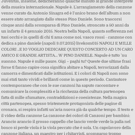
Juventus, insieme, dedicheranno qualche minuto al grande interprete
della musica internazionale. Napule è. L'arrangiamento della canzone
venne curato da Antonio Sinagra ed è l'unico brano dell'album a non
essere stato arrangiato dallo stesso Pino Daniele. Sono trascorsi
cinque anni dalla scomparsa di Pino Daniele, stroncato a 50 anni da
un infarto il 4 gennaio 2015. Nostra bella Napoli, quanta sofferenza nei
tuoi occhi e in quelli di chi ti ama come noi. vasco rossi - canzone con
dedica a pino daniele (napoli 3.07.2015) livekom015 NAPOLI E MILLE
COLORI ..E IO VOGLIO DEDICARE QUESTO CONCERTO AD UN CARO
AMICO E GRANDE ARTISTA... W PINO DANIELE. Napule è tutto 'nu
suonno. Napule è mille paure. Gigi – paghi tu? Queste due ultime frasi
forse ti fanno capire cosa significa abitare a Napoli, terrorizzati dalla
camorra e dimenticati dalle istituzioni. E i colori di Napoli non sono
mai stati tanto vividi e brillanti come in questo periodo. Cantautore
contemporaneo che con le sue canzoni ha saputo raccontare e
comunicare la complessità e la ricchezza della cultura partenopea
fatta di mille sfumature, contraddizioni e coesistenze. Nella magica
città partenopea, spesso tristemente protagonista delle pagine di
cronaca, si respira infatti un’aria nuova già da qualche tempo. Il testo e
il video della canzone La canzone dei colori di Canzoni per bambini:
Arancio arancio il grosso cappello che lancio verde verde la palla nel
bosco si perde viola è la viola peccato che è sola. Un capolavoro della
canzone italiana, un maestro per i chitarristi, scomparso troppo