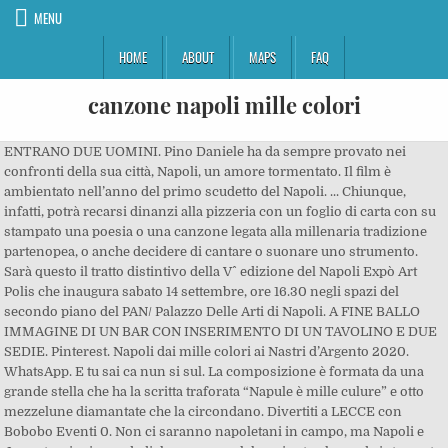
MENU
HOME
ABOUT
MAPS
FAQ
canzone napoli mille colori
ENTRANO DUE UOMINI. Pino Daniele ha da sempre provato nei
confronti della sua città, Napoli, un amore tormentato. Il film è
ambientato nell’anno del primo scudetto del Napoli. ... Chiunque,
infatti, potrà recarsi dinanzi alla pizzeria con un foglio di carta con su
stampato una poesia o una canzone legata alla millenaria tradizione
partenopea, o anche decidere di cantare o suonare uno strumento.
Sarà questo il tratto distintivo della V^ edizione del Napoli Expò Art
Polis che inaugura sabato 14 settembre, ore 16.30 negli spazi del
secondo piano del PAN/ Palazzo Delle Arti di Napoli. A FINE BALLO
IMMAGINE DI UN BAR CON INSERIMENTO DI UN TAVOLINO E DUE
SEDIE. Pinterest. Napoli dai mille colori ai Nastri d’Argento 2020.
WhatsApp. E tu sai ca nun si sul. La composizione è formata da una
grande stella che ha la scritta traforata “Napule è mille culure” e otto
mezzelune diamantate che la circondano. Divertiti a LECCE con
Bobobo Eventi 0. Non ci saranno napoletani in campo, ma Napoli e