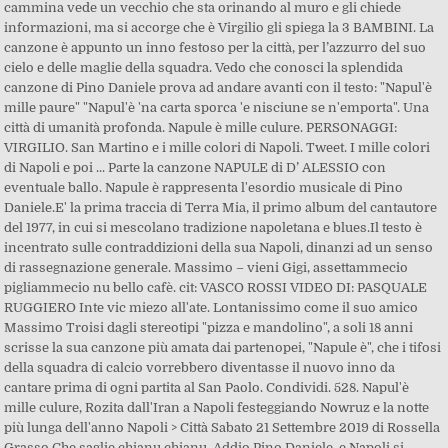
cammina vede un vecchio che sta orinando al muro e gli chiede
informazioni, ma si accorge che è Virgilio gli spiega la 3 BAMBINI. La
canzone è appunto un inno festoso per la città, per l’azzurro del suo
cielo e delle maglie della squadra. Vedo che conosci la splendida
canzone di Pino Daniele prova ad andare avanti con il testo: "Napul'è
mille paure" "Napul'è 'na carta sporca 'e nisciune se n'emporta". Una
città di umanità profonda. Napule è mille culure. PERSONAGGI:
VIRGILIO. San Martino e i mille colori di Napoli. Tweet. I mille colori
di Napoli e poi ... Parte la canzone NAPULE di D’ ALESSIO con
eventuale ballo. Napule è rappresenta l'esordio musicale di Pino
Daniele.E' la prima traccia di Terra Mia, il primo album del cantautore
del 1977, in cui si mescolano tradizione napoletana e blues.Il testo è
incentrato sulle contraddizioni della sua Napoli, dinanzi ad un senso
di rassegnazione generale. Massimo – vieni Gigi, assettammecio
pigliammecio nu bello cafè. cit: VASCO ROSSI VIDEO DI: PASQUALE
RUGGIERO Inte vic miezo all'ate. Lontanissimo come il suo amico
Massimo Troisi dagli stereotipi "pizza e mandolino", a soli 18 anni
scrisse la sua canzone più amata dai partenopei, "Napule è", che i tifosi
della squadra di calcio vorrebbero diventasse il nuovo inno da
cantare prima di ogni partita al San Paolo. Condividi. 528. Napul'è
mille culure, Rozita dall'Iran a Napoli festeggiando Nowruz e la notte
più lunga dell'anno Napoli > Città Sabato 21 Settembre 2019 di Rossella
Grasso Che saglie chianu chianu. Addio Pino Daniele, e Napoli si