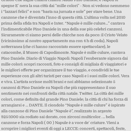
spegne E' nera la sua città dai "mille colori" - Non si vedono nemmeno
i “lazzari felici” e non “basta na jurnata e sole” per stare bene. Una
canzone che è diventata l’inno di questa città. L’ultima volta nel 2010
prima della sfida tra Napoli e Inter. “Napule è mille culure…” cantava
l’indimenticabile Pino Daniele in una della sue più celebri canzoni.
Sicuramente ci siamo persi delle chicche non da poco: il Cristo Velato
(vicinissimo al nostro appartamento ma con 4 h di coda), Napoli
sotterranea (che ci hanno raccontato essere spettacolare), le
catacombe, il Museo di Capodimonte. Napule è mille culure, cantava
Pino Daniele. Diario di Viaggio Napoli: Napoli l’esuberante signora dai
mille colori: scopri racconti, foto e consigli di migliaia di viaggiatori e
le migliori offerte per organizzare il tuo viaggio, e condividi le tue
esperienze con gli altri turisti per caso Napoli e i suoi mille colori. Vera
e viva. L’artista scrisse molti brani e noi abbiamo selezionato 5
canzoni di Pino Daniele su Napoli che più rappresentano il suo
sentimento nei confronti della città natale. Twitter. La città dei mille
colori, come definita dal grande Pino Daniele; la città di chi ha forza di
arrangiarsi e … DANTE. Il ciondolo “Napule è mille culure” è ispirato
alla canzone di Pino Daniele “Napule è”, realizzato in argento
925/1000 sia rodiato sai dorato, con zirconi multicolor. ... bella
canzone e forza Napoli ( 00 ) Napule è a voce de' criature. Vieni a
scroprire i migliori eventi di oggi a LECCE: concerti, spettacoli, feste,