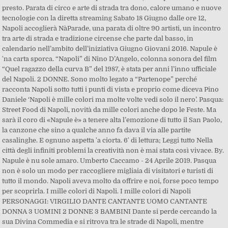
presto. Parata di circo e arte di strada tra dono, calore umano e nuove
tecnologie con la diretta streaming Sabato 18 Giugno dalle ore 12,
Napoli accoglierà NàParade, una parata di oltre 90 artisti, un incontro
tra arte di strada e tradizione circense che parte dal basso, in
calendario nell’ambito dell’iniziativa Giugno Giovani 2016. Napule è
'na carta sporca. “Napoli” di Nino D’Angelo, colonna sonora del film
“Quel ragazzo della curva B” del 1987, è stata per anni l’inno ufficiale
del Napoli. 2 DONNE. Sono molto legato a “Partenope” perché
racconta Napoli sotto tutti i punti di vista e proprio come diceva Pino
Daniele ‘Napoli è mille colori ma molte volte vedi solo il nero’. Pasqua:
Street Food di Napoli, novità da mille colori anche dopo le Feste. Ma
sarà il coro di «Napule è» a tenere alta l’emozione di tutto il San Paolo,
la canzone che sino a qualche anno fa dava il via alle partite
casalinghe. E ognuno aspetta 'a ciorta. 6' di lettura; Leggi tutto Nella
città degli infiniti problemi la creatività non è mai stata così vivace. By.
Napule è nu sole amaro. Umberto Caccamo - 24 Aprile 2019. Pasqua
non è solo un modo per raccogliere migliaia di visitatori e turisti di
tutto il mondo. Napoli aveva molto da offrire e noi, forse poco tempo
per scoprirla. I mille colori di Napoli. I mille colori di Napoli
PERSONAGGI: VIRGILIO DANTE CANTANTE UOMO CANTANTE
DONNA 3 UOMINI 2 DONNE 3 BAMBINI Dante si perde cercando la
sua Divina Commedia e si ritrova tra le strade di Napoli, mentre