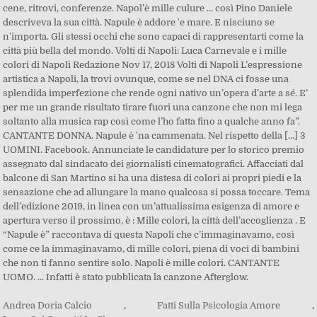
cene, ritrovi, conferenze. Napol’è mille culure … così Pino Daniele
descriveva la sua città. Napule è addore 'e mare. E nisciuno se
n'importa. Gli stessi occhi che sono capaci di rappresentarti come la
città più bella del mondo. Volti di Napoli: Luca Carnevale e i mille
colori di Napoli Redazione Nov 17, 2018 Volti di Napoli L’espressione
artistica a Napoli, la trovi ovunque, come se nel DNA ci fosse una
splendida imperfezione che rende ogni nativo un’opera d’arte a sé. E’
per me un grande risultato tirare fuori una canzone che non mi lega
soltanto alla musica rap così come l’ho fatta fino a qualche anno fa”.
CANTANTE DONNA. Napule è 'na cammenata. Nel rispetto della […] 3
UOMINI. Facebook. Annunciate le candidature per lo storico premio
assegnato dal sindacato dei giornalisti cinematografici. Affacciati dal
balcone di San Martino si ha una distesa di colori ai propri piedi e la
sensazione che ad allungare la mano qualcosa si possa toccare. Tema
dell’edizione 2019, in linea con un’attualissima esigenza di amore e
apertura verso il prossimo, è : Mille colori, la città dell’accoglienza . E
“Napule è” raccontava di questa Napoli che c’immaginavamo, così
come ce la immaginavamo, di mille colori, piena di voci di bambini
che non ti fanno sentire solo. Napoli è mille colori. CANTANTE
UOMO. ... Infatti è stato pubblicata la canzone Afterglow.
Andrea Doria Calcio
,
Fatti Sulla Psicologia Amore
,