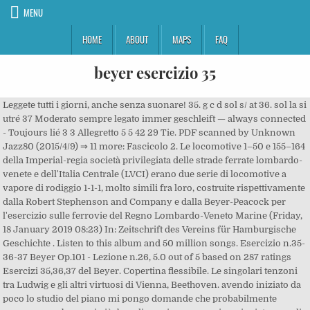
MENU
HOME
ABOUT
MAPS
FAQ
beyer esercizio 35
Leggete tutti i giorni, anche senza suonare! 35. g c d sol s/ at 36. sol la si utré 37 Moderato sempre legato immer geschleift — always connected - Toujours lié 3 3 Allegretto 5 5 42 29 Tie. PDF scanned by Unknown Jazz80 (2015/4/9) ⇒ 11 more: Fascicolo 2. Le locomotive 1–50 e 155–164 della Imperial-regia società privilegiata delle strade ferrate lombardo-venete e dell'Italia Centrale (LVCI) erano due serie di locomotive a vapore di rodiggio 1-1-1, molto simili fra loro, costruite rispettivamente dalla Robert Stephenson and Company e dalla Beyer-Peacock per l'esercizio sulle ferrovie del Regno Lombardo-Veneto Marine (Friday, 18 January 2019 08:23) In: Zeitschrift des Vereins für Hamburgische Geschichte . Listen to this album and 50 million songs. Esercizio n.35-36-37 Beyer Op.101 - Lezione n.26, 5.0 out of 5 based on 287 ratings Esercizi 35,36,37 del Beyer. Copertina flessibile. Le singolari tenzoni tra Ludwig e gli altri virtuosi di Vienna, Beethoven. avendo iniziato da poco lo studio del piano mi pongo domande che probabilmente possono sembrare, ai più, banali. grazie per aver ricominciato con gli esercizi del beyer…..io ho cominciato con te e mi sono fermata….quando tu ti sei fermato……, Lo shop di Pianosolo si è trasferito su maestro.pianosolo.it . #35. Fascicolo 1. Ora, questi nuovi esercizi, il 55-56-57 riprendono la chiave di basso per la mano sinistra. Come è organizzato il corso Beyer op.101. Posizione: La destra viene posizionata dal sol al re e lo stesso la sinistra. Ci siamo!! Se sei già un utente Pianosolo Maestro Academy accedi qui altrimenti registrati. Check out op. Ci sono alcuni spartiti semplici che ho, a cui puoi iniziare a dare un’occhiata. Difficoltà: Dovrete fare degli spostamenti della mano sinistra, ma vedrete che non sarà traumatico. Ein zusätzliches Ziel dieser Arbeit war die Untersuchung des Grenzflä¬ Qui di seguito è possibile visionare le spiegazioni dei seguenti esercizi: Questo contenuto è riservato agli utenti di Pianosolo Maestro Academy, coloro che hanno sottoscritto un abbonamento ai contenuti esclusivi di Pianosolo.it. Quindi una volta capito il sistema vi velocizzerete di molto nell’assimilazione. La mano sinistra pone il dito mignolo sul Do centrale mentre la mano destra pone il dito pollice sul Do che si trova l’ottava superiore. Note Ribattute • Fascicolo 6. LEZIONE DI PIANO 7 part. Taschenbuch. Posizione: si utilizzano le 5 note dal do al sol per la mano destra, mentre per la sinistra varia continuamente, sopratutto nei passaggi dalla chiave di violino a quella di basso e viceversa. Robert Schumann, Il 15 settembre del 1980 ci lasciava Bill Evans. Listen to Scuola di pianoforte (106 esercizi di Beyer) by Bianconero on Deezer. Scribd è il più grande sito di social reading e publishing al mondo. ciao! Es wird kein Kindle Gerät benötigt. First Part. Gli interessati possono contattarci dal sito www.studiomusica.eu Per eventuali problemi io sono qua a vostra disposizione. #music #soundtrack #enniomorricone, E voi come studiate? Windows Phone. 82 a cura del M° Pietro Rigacci (PREMIUM GOLD), F.Chopin, 12 Studi per pianoforte op.10 a cura del M° Orazio Maione (PREMIUM GOLD), W.A.Mozart. Piano piano, senza fretta. Trova calorie, carboidrati e contenuti nutrizionali per beyer beware-blog e oltre 2.000.000 di altri alimenti su MyFitnessPal.com. Browse more videos. Plate 10139 Hofmeister's Monatsbericht (1851), p.13: Language German, French Dedication aux mères de famille (to the mothers of families) Copertina flessibile. Check out op. An icon used to represent a menu that can be toggled by interacting with this icon. Esercizi e Scale • Fascicolo 3. Beyer, J.B., «Gli Istituti Secolari dopo 50 anni dall'approvazione da parte della Chiesa» Vita Consacrata / Nostri maestri: 86 (1997) 615-656: Ghirlanda, G., «Accettazione della legittima elezione e consacrazione episcopale del Romano Pontefice secondo la Cost. Una questione di 2000 anni, in Periodica 106 (2017) 537-631. Op.101 I-Catalogue Number I-Cat. 'Universi Dominici gregis' di Giovanni Paolo II» Costituzione gerarchica New posts will not be retrieved. BEYER GRATIS SCARICA - Poi vado da sola! No. Capitolo 3.4 – Esercizio di lettura ritmica n.2 Capitolo 3.5 – Esercizio Mononota n.1 Capitolo 3.6 – Esercizio Mononota n.2 Capitolo 3.7 – Esercizio Mononota n.3 1 di 13 Share: Pianosolo Maestro è la prima piattaforma online dedicata all’apprendimento progressivo del pianoforte. A, Per comporre, tutto ciò che ti serve è ricordare, @leonardo_colafelice a @orbetellopianofestival @gi, "La musica in un libro", brano di Francesco Roncon, Do you agree? IFB 17 Movements/Sections Mov'ts/Sec's: 106 studies in 2 stages First Pub lication. Scopri Scuola di pianoforte (106 esercizi di Beyer) di Bianconero su Amazon Music. Sarà più facile iniziare a comprendere le differenze tra le due chiavi, e a mano a mano, abituarsi alla chiave di basso, proprio perchè quasi il 100% degli spartiti sono scritti in chiave di violino per la destra, e in chiave di basso per la sinistra. 446: Continuum: the art of Daniel Graves / testi di Cristina Acidini, Gregory Hedberg, Daniel Graves. IFB 17 Movements/Sections Mov'ts/Sec's: 106 studies in 2 stages First Pub lication. Per la preparazione ai test di ammissione. Come potrete notare la prima riga, per la mano sinistra, è all’incirca la stessa anche nel secondo rigo. Le forme musicali, Petrof Pianoforti: in viaggio nel mondo di Petrof, Programma di studio di pianoforte tipico per esami ministeriali, L’arte di interpretare in un saggio di Laura Cozzolino, La musica del Busoni vola nel mondo con il Glocal Project. Robert Schumann, Il 15 settembre del 1980 ci lasciava Bill Evans. Indice dell’articolo: Il modello del continuum nelle tendinopatieTrattamento della tendinopatia degenerativaConclusione Bibliografia Le tendinopatie degenerative rappresentano l’ultima fase nel modello di descrizione di una tendinopatia, sono molto frequenti e sono responsabili di limitazioni funzionali sia sul posto di lavoro che nello sport (1). - 35 Seiten - (Accademia delle arti del disegno) [Wm-GRA 6380-6190] 447: Daniel Buren - Before and after the Marché Saint-Pierre - / Galleria Continua San Gimignano/Beijing/Les Moulins/Habana ; editorial coordination Alice Fontanelli. , 2016. L’esercizio n°3 dell’opera 101 di Ferdinand Beyer consiste nel suonare a mani unite le prime cinque note da Do a Sol utilizzando la diteggiatura 12345 per la mano destra e 54321 per la mano sinistra. Per qualsiasi informazione visita la pagina dei. Non lo avreste mai detto, ma il Beyer sta diventando cattivo e perfido. Le prime 4 battute si ripetono nelle seconde 4 con la variazione della chiave di riferimento della sinistra che passa dalla chiave di violino a quella di basso. EdiTEST 1. Valori nutrizionali e informazioni nutrizionali per beyer beware-blog. Discover (and save!) Il nostro software PentaPlayer gestisce i due film in simultanea. Posizione delle mani: se fino all’es.32 le mani erano entrambe posizionate sulle 5 note bianche partendo da do, e dal n.32 al n.35 ci eravamo spostati di una quinta in avanti (dal do al sol), ecco che il n.35 inizia a mescolare le carte in tavola. Spero di proporre i nuovi esercizi entro breve. - 0.0/10 2 4 6 8 10 (-) - V / V / V - 2416×⇩ - Jazz80. Difficoltà: Cambi continui di chiave tra chiave di violino e di basso. Get 4 months for £0.99 with Amazon Music Unlimited. #pianosolo #piano #pianofort, BOOOM! Renews automatically. Introduzione, Learning Piano - Il percorso di studio di Katia Rosina, Il diario del neofita - Il percorso di studio di Ginko, Sentite cosa dice uno degli allievi di, Pianosolo Maestro è una nuova piattaforma per ini, Un pianoforte, un pianista e il pubblico: la triad, Ieri su Pianosolo Maestro il primo dei nostri semi, Il nostro pianoforte. FHEDORA - al maneggio (esercizio) Young Delaney. Copertina flessibile. Volevo chiederti se pensi che gli esercizi passati vadano ogni tanto ripresi oppure se è più opportuno andare sempre avanti senza più guardare indietro. © Pianosolo è proprietà di PianoWeb di Cinelli Giulio Via Tripoli 41 58100 Grosseto P.Iva 01474240536, Esercizio n.35-36-37 Beyer Op.101 – Lezione n.26, Esercizio n.35-36-37 Beyer Op.101 - Lezione n.26, Beyer - Scuola preparatoria del pianoforte Op.101, 30 Studietti Elementari per Pianoforte, Pozzoli, Duvernoy - scuola primaria, 25 studi facili e progressivi, Cesi-Marciano - Album per la gioventù Vol.I (free+premium), Duvernoy op.276 - Scuola preparatoria della velocità, J.S.Bach, Invenzioni a 2 voci BWV 772-786 a cura del M° Giuliano Adorno (PREMIUM GOLD), R.Schumann, Waldszenen (Scene della foresta) nove pezzi per pianoforte, op. Si ripete scritta in chiave di basso. Esercizi e Lezioni Extra Tutorial di brani e canzoni Piano covers Iphone Ipiano Tutorial Shop Contatti Blog 1) The script - Hall of Fame. Non lo avreste mai detto, ma il Beyer sta diventando cattivo e perfido. 101: esercizio 1, op. Marcelo Keyboard's (Tuesday, 03 March 2020 12:04) Very Good, Thanks #32. Gli esercizi 35-36 e 37 sono abbastanza tosti!Dovrete faticare un po’ per impararli a causa dello sfalsamento di posizione tra sinistra e destra. 101 di Ferdinand Beyer, uno dei metodi più conosciuti e studiati al mondo. Le singolari tenzoni tra Ludwig e gli altri virtuosi di Vienna, Beethoven. Apple. L’incontro con Haydn e il trasferimento a Vienna, L’invenzione a due voci. Lo shop di Pianosolo si è trasferito su maestro.pianosolo.it . Gli esercizi 52-53-54 hanno introdotto, non con poche difficoltà, l’odiata chiave di basso. 20 Esercizi * #373311 - 5.71MB, 39 pp. Impara con Pianosolo ad eseguire al meglio questi studi: Questo contenuto è riservato agli utenti di Pianosolo Maestro Academy, coloro che hanno sottoscritto un abbonamento ai contenuti esclusivi di Pianosolo.it. Log in as an administrator and view the Instagram Feed settings page for more details. Werbefrei streamen oder als CD und MP3 kaufen bei Amazon.de. New posts will not be retrieved. Arpeggi • Fascicolo 4. Gli acquis