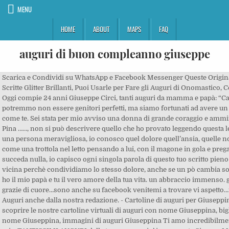
MENU
HOME
ABOUT
MAPS
FAQ
auguri di buon compleanno giuseppe
Scarica e Condividi su WhatsApp e Facebook Messenger Queste Originali Cartoline con Scritte Glitter Brillanti, Puoi Usarle per Fare gli Auguri di Onomastico, Compleanno o … Oggi compie 24 anni Giuseppe Circi, tanti auguri da mamma e papà: “Caro Giuseppe, potremmo non essere genitori perfetti, ma siamo fortunati ad avere un figlio perfetto come te. Sei stata per mio avviso una donna di grande coraggio e ammirazione , un amica Pina ……, non si può descrivere quello che ho provato leggendo questa lettera, tu paola sei una persona meravigliosa, io conosco quel dolore quell’ansia, quelle notti buie dove rigiri come una trottola nel letto pensando a lui, con il magone in gola e pregando che non le succeda nulla, io capisco ogni singola parola di questo tuo scritto pieno d’amore ti sono vicina perchè condividiamo lo stesso dolore, anche se un pò cambia solo xchè lì dentro io ho il mio papà e tu il vero amore della tua vita. un abbraccio immenso. grazie marialuce, grazie di cuore…sono anche su facebook venitemi a trovare vi aspetto…un abbraccio!!! Auguri anche dalla nostra redazione. - Cartoline di auguri per Giuseppina - Vi invitiamo a scoprire le nostre cartoline virtuali di auguri con nome Giuseppina, biglietti di auguri con nome Giuseppina, immagini di auguri Giuseppina Ti amo incredibilmente anima mia..TANTISSIMI AUGURI dalla tua sempre piu’ innamorata Signora Martena J. Cara Paola… il tuo post ha toccato il mio cuore… non ci conosciamo ma abbiamo in comune tantissime cose… un grande amore, un Giuseppe che ha compiuto da poco 32 anni. Io mi chiamo Paola e questa e’ un piccolo riassunto di questa difficile , ma grandissima storia d’AMORE…. Ti proponiamo una selezione di più di 50 cartoline virtuali di auguri di buon compleanno: basta solo personalizzarle e portare il tuo tocco personale. di redazionecittaceleste. Frasi per festeggiare l’onomastico del nome Giuseppe il 19 marzo. +39 392/6758413 - galeotti.roberta@gmail.com - ilcapoluogo@gmail.com Sei una persona meravigliosa e divertente! Subscribe. Oggi sei arrivato a un grande importante traguardo della tua vita,sono anni davvero importanti,come importanti sono i miei auguri speciali per te…Felice Compleanno Giuseppe… Tu hai ancora la speranza di poter vivere una vita accanto all’uomo che ami, tu puoi ancora vederlo, sai che è li che ti aspetta, ed avete la speranza in un futuro. Visualizza altre idee su buon compleanno, auguri di compleanno, auguri di buon compleanno. 30 Novembre 2020 - 15: 02. Voglio che alla fine sia un documento che sensibilizzi a questa dura realtà, voglio che la gente capisca…conosca..apra gli occhi. Auguri di buon compleanno Giuseppe Martena.. da parte di tua moglie da alfrhaed | 12 Ott, 2010 | Messaggi nella bottiglia | 9 commenti Questo testo mi è giunto totalmente inaspettato sulla mia casella di posta elettronica, alle 4:15 di notte… il titolo era “vorrei poter fare gli auguri … buon giorno a tutti, questa mattina alle 6:00 ero gia’ sveglia e affacciandomi alla finestra ho notato che il tempo e’ triste e arrabbiato quanto me..piove e queste giornate incentivano solo la mia angoscia, ma non bisogna fermarsi troppo per pensare, altrimenti si rischia di impazzire…menomale che esistono gli impegni, le scadenze, i problemi quotidiani che per quanto possano sembrare difficili da affrontare perlomeno ti distolgono da quell’unico pensiero fisso che hai, oggi siamo a -7, il 20 andro’ dal mio amore, non vedo l’oraaaaaaaa! 67021 Picenze di Barisciano (Aq) In questi giorni a volte cupi, dove molte storie continuano a subire l’accanimento dei Cani Lupo.. dà sempre forza sentire manifestarsi il Potere dell’Amore. Ti amo tanto! Auguri di buon compleanno! E ti manca come quando hai sete e non hai acqua. Auguri di Buon Compleanno a Papa Francesco. Devi soltanto scrivere delle parole personali ed evocare dei souvenir con il destinatario che gli farà molto piacere. Mi sono commossa, e non sono riuscita a trattenere le lacrime…. Ti auguro molta fortuna e amore quest'anno! Se vuoi puoi trovarmi in facebook Paola Ruggeri Ussin. Ho stampato la tua lettera ti chiedo il permesso di prenderne spunto e magari di essermi di aiuto… immagino quanto sia dura, immagino la sofferenza che hai dentro, non so se mi vuoi essere di aiuto in questa cosa ma ne sarei davvero onorata e felice. Scusate l intromissione. Dopo di che non mi resta che ricomporre subito il mio cuore e aspettare di sentire il nome del mio uomo…e da quel momento in poi e’ solo gioia, la chiave gira nella porta e finisce l’intero mese fatto di quell’attesa..e con esso finisce la non-esistenza. Vivrete un domani radioso e felice, con il vostro Angelo… ve lo meritate, dopo tanta sofferenza. Auguri per il tuo ventiquattresimo compleanno da Papà e Mamma”. 16-ott-2019 - Esplora la bacheca "frasi di buon compleanno di giuseppe gian lopez" di giangiuseppelop su Pinterest. Buon Compleanno Giuseppe: immagini, frasi e video di auguri Sai sto scrivendo un libro con un mio carissimo amico ergastolano detenuto a Biella, l’argomento che vogliamo trattare è proprio il tuo. Dì la tua 0 . I campi obbligatori sono contrassegnati *, Associazione "Fuori dall'ombra" - CF 97065920791. di. Visualizza altre idee su buon onomastico, onomastico, buon compleanno. Ti abbraccio forte, e attraverso te abbraccio il tuo Giuseppe… Quanto amore e dedizione, in quelle righe, che mi hanno toccato il cuore… Cara Paola, non ti conosco, ma leggere la tua lettera è stato come se ti conoscessi…. Anche noi sai, abbiamo tanti progetti… anch’io aspetto le lettere come una specie di soffio di vita, torno da lavoro nella pausa pranzo, perché non riesco ad aspettare la sera… rileggo ogni lettera mille volte, e mi innamoro di lui ogni giorno sempre di più… E vero mia cara quando avviene un distacco come questo , senti il dolore , che ti insegue , ma ‘l’unica cura , e essere occupata al massimo , non importa ti sentirai stanca , ma ti salverai da quell’oribile luogo , dove molti ci cadone , e d’è la fine …. Buon Compleanno Giuseppe! la tua pace deve venire , in tuo aiuto , facendoti vivere per la tua creatura , che tu madre , hai messo al mondo e sei tu oggi responsabile del suo futuro , abbi cura di tè , a proseguire , tenendo nel tuo cuore , il tuo amato Giuseppe per tutta la tua vita .. Giuseppe Martena non è esattamente un ergastolano. Da premettere che non permettero’ mai a nessuno di guardarmi con occhi pietosi, ma solo chi non vive queste realta’ puo’ pensare a me come ad una poveretta…noi donne che seguiamo i nostri uomini nonostante la condizione non siamo delle povere donne, ma siamo delle donne molto forti, determinate e capaci di amare nonostante tutto..ed io per questo mi sento molto fortunata e non cambierei mai la mia vita attuale, a costo di dover lavorare 24 ore su 24 e di patire la solitudine fino alla morte per ritrovarmi a vivere una vita povera…in quanto io mi sento ricca dentro e quando sono con il Mio Giuseppe riesco addirittura a sentirmi una principessa..grazie care amiche, grazie di cuore, mi avete regalato un sorriso, un raggio di sole in una giornata triste e spenta! Incontro i suoi occhi, le sue braccia mi stringono a lui e in quell’abbraccio c’e’ di tutto, e poi c’e’ quel bacio cosi’ dolce e mai rassegnato , appena le sue labbra si poggiano sulle mie mi sento fortunata e dimentico ogni fatica, ma d’istinto ti guardi intorno e non puoi che renderti conto che e’ una continua , impercettibile violazione quella che vive la mia persona, obbligata a mettere in pubblico ogni sguardo, ogni sorriso, ogni gesto tenero, ogni minima effusione, tutto e’ intimita’, anche un sorriso o una lacrima , ma in quel contesto l’intimita’ ti viene negata. DIO…. Ma poi c’è la telefonata… oh si 10 minuti registrati, dove non si capisce niente perché le linee sono intasate, ma lo senti al telefono… e quando inizi a discutere superando l’imbarazzo del momento, quel bip che ti interrompe e la linea cade… ti accorgi di non avergli detto quello che volevi, io ogni volta mi propongo quando sento il bip di salutarlo dolcemente, ma… o non sento il bip, o non lo voglio interrompere oppure non riesco perché 