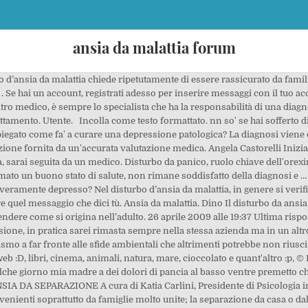
ansia da malattia forum
to, condotte ansiose. si è comunque soggetti a visita fiscale e alle detrazione dallo stipendio...giusto? Drive56 [quote:f821="piccolasusina"] Se io avessi veramente l'ansia ai livelli che voi affermate, sarei igà corsa da uno specialista, con la diagnosi sarei già andata dal mio medico di base e sarei già in malattia, senza pensare all'eventuale stipendio! ... le patologie oncologiche o l’infezione da Hiv. Disturbo d’ansia da malattia: sintomi, cause, trattamento. non sono mai stata da uno psicologo in vita mia, ma credo che questa volta sarò costretta a fare anche questa esperienza. il bivio e' la depressione( sempre se nn e' una malattia) che secondo me' e' un segnale importantissimo. vedo che hai cambiato idea. Vi è un elevato grado di ansia per la propria salute, un eccessivo controllo del proprio corpo alla ricerca di segni di malattia o, al contrario, un evitamento totale per visite mediche o ospedali per la paura di “scoprire qualcosa”. Adesso puoi postare e registrarti più tardi. Quando il medico cerca di rassicurarlo (ad esempio, dicendogli che i risultati degli esami e delle analisi sono nella norma), spesso crede che il medico non prenda sul serio i suoi sintomi e diventa ancora più ansioso. AlessandroMartinelli: Sintomi o piccoli segnali corporei supportano e aumentano tale preoccupazione. Ferie, assenze, permessi, stipendi, cedolini, disoccupazione, CONVOCAZIONE PER SITUAZIONE DEI QUADERNI DEI BAMBINI, Corso operatore assistenza educativa ai disabili. Il tuo link è stato inserito automaticamente. Questa è la differenza principale tra il disturbo da sintomo somatico e il disturbo d’ansia da malattia. ?Prima come la pensavo? Ciao soffro d'ansia da tanti anni in seguito ad una malattia scoperta a un mio familiare diversi anni fa. Home / Forum / Salute / Ipocondria e ansia da malattie SakuraBlossom851 18 ottobre 2015 alle 22:14 Ultima risposta: 22 gennaio 2016 alle 21:35 I sintomi somatici non sono presenti o, se presenti, sono di intensità lieve. Orizzonte Scuola Forum :: Ferie, assenze, permessi, stipendi, cedolini, disoccupazione. cari colleghi, grazie per le vostre affermazioni e per i vostri consigli. Editor trasparente. Terra, Fuoco, Aria, Acqua ... specie nei momenti in cui vi siano recrudescenze della malattia fisica». Altri sintomi come le eccessive preoccupazioni per la malattia, l’ansia e il bisogno di mettere in atto comportamenti per la propria salute sono invece condivisi dalle due categorie. Il tuo contenuto precedente è stato ripristinato. In questi 14 anni non sono stata sempre male: ci sono stati lunghi periodi in cui sono stata bene ed altri in cui ho dovuto far ricorso a degli psicofarmaci. Le persone con disturbo da malattia tendono a credere, o almeno a sospettano di essere malati di una grave malattia. Chiudere anche le scuole del "primo ciclo" per salvare vite umane ed economia. Da Non ci sono utenti registrati da visualizzare in questa pagina. Come ho già scritto altre volte, soffro di ansia e depressione da quando avevo 18 anni (adesso ne ho 32). infatti............cioè il medico mi può dare giorni (o mesi) di malattia per ansia o serve una diagnosi da uno psicologo? Non puoi incollare le immagini direttamente. Sedimentare gli apprendimenti: quale strategia? Forum. 10 novembre 2006 in Argomenti. x esperienza personale basta la visita dal medico di base, anche se il mio è anche un neuropsichiatra, quindi + vicino a comprendere tale patologia. Carica o inserisci immagini dall'URL. e' come la luce che si accende nella macchina quando il livello dell'olio eccc. Assistente amministrativo di ruolo e inserimento in 3 fascia come tecnico. Ansia da malattia: definizione. Iniziata il domenica alle 03:59, Da Solo così ne esci da quel terrore e da quelle somatizzazioni. non ho letto... ma non credo che i soggetti ansiosi esistano come li intendi o chi ha scritto l'articolo.. ansia= emozione negativa e positiva con attivazione fisiologica. Inizia tutto con la cattiva interpretazione di una sensazione fisiologica che noi decidiamo essere un sintomo di malattia. Il problema è l'ansia: cerca di gestirla da subito, con gli ansiolitici (solo se necessario e se il medico è d'accordo) con la psicoterapia con i gruppi di ascolto, con la meditazione. Con questa terminologia si va a definire un distu