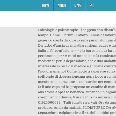
HOME
ABOUT
MAPS
FAQ
Psicologia e psicoterapie. Il soggetto con disturbo d’ansia da malattia chiede ripetutamente di essere rassicurato da familiari, amici e medici. Il resto ti farà solo perdere tempo. Home / Forum / Lavoro / Ansia da lavoro . Se hai un account, registrati adesso per inserire messaggi con il tuo account. prima passi dallo specialista, poi vai dal generico con la diagnosi, come per qualunque altro medico, è sempre lo specialista che ha la responsabilità di una diagnosi, specialmente una patologia psichiatrica. Disturbo d'ansia da malattia: sintomi, cause e trattamento. Utente. Incolla come testo formattato. nn so' se hai sofferto di depressione, ( la vera depressione perche' in italia si fa' confusione ). × e la tua psicologa ha spiegato come fa' a curare una depressione patologica? La diagnosi viene confermata quando paure e sintomi (eventuali) persistono per ≥ 6 mesi nonostante la rassicurazione fornita da un'accurata valutazione medica. Angela Castorelli Iniziata il 20 ore fa, Da Se stai prendendo dei medicinali per la depressione, che è una malattia, sarai seguita da un medico. Disturbo da panico, ruolo chiave dell'orexina . La prima è che quando il soggetto interessato si reca dal medico e gli viene confermato un buono stato di salute, non rimane soddisfatto della diagnosi e … Stanno lavorando per predisporre l'aggiornamento? Come faccio a sapere se sono veramente depresso? Nel disturbo d’ansia da malattia, in genere si verificano due situazioni curiose. A me pare che stò soffrendo di depressione,ma non riesco a sentire quel messaggio che dici tù. Ansia da malattia. Dino Il disturbo da ansia da malattia non si manifesta nei bambini, e da questa considerazione si può partire per comprendere come si origina nell’adulto. 26 aprile 2009 alle 19:37 Ultima risposta: 27 settembre 2013 alle 13:59 Qualche mese fa il mio capo mi ha proposto un cambio di mansione, in pratica sarei rimasta sempre nella stessa azienda ma in un altro settore. La risposta fisiologica e psicologica allo stress è spesso benefica, aiutando un organismo a far fronte alle sfide ambientali che altrimenti potrebbe non riuscire a superare. Non raccomandato per un computer condiviso, Musica musica musica, il web :D, libri, cinema, animali, natura, mare, cioccolato e quant'altro :p, © Psiconline® srl - (1999 - 2020) - P.IVA 01925060699 - Tutti i diritti riservati. Ora da qualche giorno mia madre a dei dolori di pancia al basso ventre premetto che non ha piu ovaie e utero in seguito ad un prolasso. Ansia da malattia. IL DISTURBO DA ANSIA DA SEPARAZIONE A cura di Katia Carlini, Presidente di Psicologia in Movimento Il Disturbo da Ansia da Separazione colpisce circa il 4% dei bambini provenienti soprattutto da famiglie molto unite; la separazione da casa o dalle figure di accudimento provoca una serie di reazioni emotive quali apatia, tristezza e ritiro sociale ma, soprattut