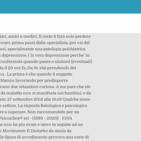
rbo dell’ansia molto specifico che consiste nella paura di avere un grave malattia fisica. Claud34 istanzeonline: sparite le graduatorie ATA. Il disturbo da panico è un disturbo d'ansia grave con ricorrenti attacchi di panico debilitanti. Rivolgiti a questo medico per capire come proseguire la cura in gravidanza: puoi cambiare farmaco, mantenere quello che stai assumendo (magari cambiando la posologia) o addirittura, gradualmente, eliminare ciò che stai prendendo. Spesso i sintomi somatici sono assenti o di lieve entità. Il disturbo da ansia di malattia rappresenta la preoccupazione e la paura di avere o di acquisire una grave malattia. Iniziata il 23 ottobre 2020, Da E di quale bivio parli?Non l'ho capito bene, Certo che l'ansia porta alle malattie organiche..Ne so qualcosa.. Ho somatizzato e concretizzato tante di quelle malattie (grazie a Dio non gravi!) La caratteristica centrale del disturbo da ansia di malattia è la paura di avere un grave malattia fisica; essa insorge a causa di una errata interpretazione di sintomi fisici minori, come una normale sensazione fisiologica, una disfunzione benigna o un disagio corporeo non indicato, generalmente, come indice di malattia (APA, 2013).. Martina Pigionatti, OPEN SCHOOL PTCR MILANO il bivio e' la depressione( sempre se nn e' una malattia) che secondo me' e' un segnale importantissimo. Beh,l'ansia è la naturale tensione vitale che c'è in tutti noi,è vero,ma si sà che l'ansia può essere una malattia se esagerata,può esserlo eccome!Io ne so qualcosa... E son d'accordo quando l'articolo dice che la depressione và curata curando l'ansia,perche a me pare che sia proprio quest'ultima a creare la depressione.Quando una persona soffre troppo per la sua ansia,il cervello si annebbia,blocca l'ansia,ma deprimendosi. E non dovremmo ritenerci fortunati? se nn sbaglio (credo veramente di aver detto una bufola) dicevi che l'ansia nn e' una malattia. per me' e' un segnale benigno come il dolore , ti avvisa che c'e' qualcosa di anormale. io non sono nello stesso stato di ansia, ma avevo bisogno di sapere se dopo aver preso 30 giorni di malattia al 100% fosse possibile prenderne altri ma mi avete già risposto grazie. Dei ricercatori canadesi hanno tentato di dare una risposta a questa domanda, analizzando i dati di circa 4.200 persone, che in... http://www.psiconline.it/article.php?sid=5589. sì ma da quale anno? DISTURBO DA ANSIA DI MALATTIA. Tag: Disturbo d’ansia da malattia L’ipocondria: liberarsi dal timore delle malattie Nella quinta edizione del manuale diagnostico e statistico dei disturbi mentali, il Disturbo da sintomi somatici e il Disturbo da ansia di malattia comprendono le caratteristiche dell’ipocondria, termine che ormai… Incolla invece come testo normale, × Ipocond