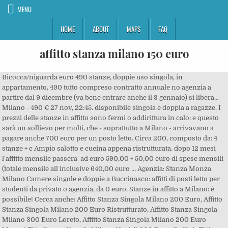
MENU
HOME
ABOUT
MAPS
FAQ
affitto stanza milano 150 euro
Bicocca/niguarda euro 490 stanze, doppie uso singola, in appartamento, 490 tutto compreso contratto annuale no agenzia a partire dal 9 dicembre (va bene entrare anche il 3 gennaio) si libera... Milano - 490 € 27 nov, 22:45. disponibile singola e doppia a ragazze. I prezzi delle stanze in affitto sono fermi o addirittura in calo: e questo sarà un sollievo per molti, che - soprattutto a Milano - arrivavano a pagare anche 700 euro per un posto letto. Circa 200, composto da: 4 stanze + c Ampio salotto e cucina appena ristrutturata. dopo 12 mesi l'affitto mensile passera' ad euro 590,00 + 50,00 euro di spese mensili (totale mensile all inclusive 640,00 euro … Agenzia: Stanza Monza Milano Camere singole e doppie a Buccinasco: affitti di posti letto per studenti da privato o agenzia, da 0 euro. Stanze in affitto a Milano: è possibile! Cerca anche: Affitto Stanza Singola Milano 200 Euro, Affitto Stanza Singola Milano 200 Euro Ristrutturato, Affitto Stanza Singola Milano 300 Euro Loreto, Affitto Stanza Singola Milano 200 Euro Mese, Affitto Stanza Singola Milano Navigli 300 Euro. Su Uniaffitti troverai tante stanze o appartamenti in affitto, riservate a studenti o giovani lavoratori. 73 Immobili in affitto a Milano a partire da 880 € / mese. Affitto Stanza Singola Euro 250 Roma (3598 risultati) Cerca anche: ... [Offro casa in affitto a Milano] 550 € Luogo Cambiago. 22 Immobili in affitto a Milano a partire da 350 € / mese. Duomo a 10 min in metro. 600 € Milano. Milano. Nr. Scrutando nelle aree prossime alla Città degli Studi, si possono scoprire anche stanze singole a partire da 400 Euro al mese, ben 160 Euro in meno rispetto alla media. Sei uno studente universitario e cerchi un AFFITTO ECONOMICO? Affitto stanza 300 euro Affitto a largo preneste stanza singola in appartamento con altre due ragazze, la zona è fornita di tutti i mezzi necessari per stazioni o Università, la fermata è sotto casa. 500 € 6. In: Pubblica Annuncio › Milano › Cerco camera in affitto a Milano › Cerco Stanza Singola 600 euro. Trova le migliori offerte per la tua ricerca affitto milano negozio 300 euro. Visto: 777 volte. 300 € Luogo Civitanova Marche. Milano – viale Monza 40, a 100 mt dalla MM Pasteur, zona Loreto/Buenos Aires in affitto per studentessa o lavoratrice una stanza singola con balcone e silenziosa esposizione interna ad euro 700 comprese spese. stanze a 150 euro. Annunci in Camere/posti letto a Milano e provincia. Milano (MI) Oggi alle 19:11 ... che vuole il canone mensile per una stanza intorno ai 560 Euro. Trova affitto stanza di seconda mano al miglior prezzo a milano Camere singole e doppie a Milano: affitti di posti letto per studenti da privato o agenzia, da 10 euro. Annuncio immobiliare da Privato: Stanza Singola in Affitto da Privato, 50 mq, 1 bagno, euro 300 - Cologno Monzese (Milano) - Rif.294780 milano . In affitto ampio negozio angolare di 10 vetrine di mq circa 300 totali.La zona è ben frequentata, fornita. Codice Annuncio: #325808. 490 € Luogo Milano. Si affitta SOLO A RAGAZZE bellissimo duplex (stanza + soppalco con studiolo) in OPEN SPACE finemente arredato, Zona Isola Milano. Filtri Mappa Salva ricerca. 42 Immobili in affitto a Milano a partire da 800 € / mese. Unes di fronte casa e esselunga a 200mt, bar, panificio, tabacchi. B. Bakeca 2 giorni fa. Cercasi coinquilina per stanza doppia. Abbiamo 7 affitto stanza per la tua ricerca di singola milano 300 euro a partire da 240€. Offro o posto letto condiviso o stanza in affitto. Stanze in affitto in Bovisa, in appartamenti condivisi con coinquilini. In tranquillo contesto condominiale, affittasi un posto letto a 250 euro mensili. cucina in condivisione con altri ospiti.zona ... [Offro camera in affitto a Macerata] Cerca anche: Affitto Stanza Rimini Affitto Singola. ... Login Registrati Tutte le Città Home. Fino a tarda sera.Il negozio è attualmente occupato Zona centrale ben servita dai mezzi pubblici a pochi minuti dalla stazione di Genova Brignole e dall' ospedale san Martino. 570 € 6. Si sa, ambientarsi in una nuova città non è mai un gioco da ragazzi, specialmente in una metropoli come Milano, dove il costo della vita è tendenzialmente alto. Foto; Mappa; Descrizione Cerco due conquiline per completare un appartamento in via igino garbini, vicinissimo all'ipercoop, facoltà di agraria e porta fiorentina. Affittasi Camera Singola a Milano, Via Laurana 6 per 550 Euro al mese. Zona lambrate - stanza numero 3 - via capranica - libera al 31/03/2020affittiamo stanza singola, in appartamento di mq. Vedi casa. Stanza matrimoniale uso singola. La casa è arredata e fornita di TV, lavatrice, forno a... 250€ Segnala. Affitto 150 euro mensili spese escluse. "Affitasi camera singola in appartamento al terzo piano, sito in via teodosio 94. Stanza,Via Panfilo Castaldi, BUENOS AIRES. Visto: 553 volte. 880 euro + 280 di spese totali, compreso ri Trova le migliori offerte per la tua ricerca affitto stanza milano 300 euro. Posto letto 250 20139, Corvetto, Municipio 4, Milano, Provincia di Milano . Abbiamo 14 affitto stanza per la tua ricerca di 100 euro mese milano a partire da 350€. Trova le migliori offerte per la tua ricerca affitto posto letto 150 euro milano. Milano (MI) Ieri alle 19:43. A 10 minuti a piedi da città studi, (Politecnico di Milano, platinum. [Offro casa in affitto a Milano] Cerca anche: affitta camera milano. Stanze in affitto a Milano. In un casale a due km dalla citta' affitto stanza con bagno. Stanze Bilocale Mq 48 Privato; BOX 14 MQ AFFITTO IN VIA DE CASTILLIA 10 MILANO- QUARTIERE ISOLA [03-10-2020] Affitto box 14 mq in via de castillia 10, piano -2 raggiungibile con ascensore. Stanze in affitto a Buccinasco, in appartamenti condivisi con coinquilini. offro posto letto , in stanza indipendente , bovisa politecnico , mq 150 , primo piano , arredata , ingresso privato , balcone , presa tv , parquet , moquette , conquilini maschi , conquiline femmine , affitto euro 240 per mese affitto al prezzo di un posto letto una piccola stanza singola, comoda per il politecnico in bovisa e altre universit 17 novembre, 09:31. Pubblicato: 07/09/20. Milano (MI) Ieri alle 20:15. ), con ampio giardino condominiale con rastrelliere per biciclette, e servizio di portierato. Affitto da febbraio 2021 una stanza singola a Milano in appartamento di 3 camere (2 già affittate separatamente), soggiorno, cucina abitabile, doppi servizi, terrazzino e balcone, (mq.112 tot. vicino alla stazione zona centrale pochi metri dalla stazione e autobus prezzo da 150 e 180 piu piccole spese di consumo per contatti 3248706346 wind oppure 3389702327 tim mi chiamo ciro . Stesso discorso vale anche se si è giovani studenti in carca di una stanza in affitto. Azienda cerca in affitto magazzino o deposito, milano sud ovest - 100/150 mq, o limitrofi... Milano - 1 € 22 set, 20:20. Le nostre tariffe: Mansarda: a partire da Euro 150 Appartamento piano terra: a partire da Euro 200 Appartamento primo o secondo piano: a partire da Euro 250. Affittasi esclusivamente a donne ampia camera singola in appartamento composto da cucina abitabile, bagno e altra stanza singola. Cerco una stanza dal primo ottobre, per 600 euro al mese. 450 € 6. Annuncio immobiliare da Privato: Stanza Singola in Affitto da Privato, 10 mq, 2 bagni, euro 550 - Milano, Zona Bovisa - Rif.280226 Stanza. Nr. 150 € Via Igino Garbini, 01100 Viterbo VT. Codice Annuncio: #145565. Stanza Singola in affitto a Milano. Bellissimo appartamentino composto da ingresso, cucina-soggiorno con divano-letto singolo, 1 stanza. Camera singola 150 mt mm san siro. Libero da Gennaio. Le altre due stanze sono affittate a lavoratori presenti già da 2 anni.Vicinissima a metro Lambrate e Udine M2 verde. Affitto a studente bilocale in condivisione a milano zona turrom1 importo mensile euro 300 utenze luce gas a parte per info marina tel... Milano - 300 € 20 set, 20:09. 9. Camere singole e doppie in Bovisa: affitti di posti letto per studenti da privato o agenzia, da 200 euro. AFFITTO ampia stanza in LOFT A MILANO (BREVI PERIODI). 37. Trova affitto stanza di seconda mano al miglior prezzo a milano Viale Renato Serra 16. Stanze in affitto a Milano . Se sei alla ricerca di un alloggio in affitto a Milano, un appartamento, una stanza singola o una doppia, su uniaffitti potrai contattare gratuitamente centinaia di inserzionisti, privati, affittacamere o agenzie. Sempre per agevolare un maggior afflusso da parte di giovani in città, L'affitto mensile è di euro 500 comprensivo di spese condominiali … 03/01/2021. Stanza Singola in affitto a Milano. Ordina per: Rilevanza - Prezzo - Data inserimento trilocale 40 mq piu giardino a persona singola [10-11-2020] Trilocale piano terra capo fila … Trova le migliori offerte per la tua ricerca affitto stanza singola milano 250 euro. Ai coprimaterassi. Ingresso indipendente, ampia stanza da letto totalmente arredata, studiolo sul soppalco tutto con parquet. Chiamare allo 3493462612 . Trovare una stanza in affitto a Milano potrebbe rivelarsi quindi più arduo del previsto se non hai le idee chiare su dove vivere e quanto vuoi spendere. Cauzione 150€,rispondo solo al 106 Immobili in affitto a Milano a partire da 1.750 € / mese. Stanza singola. 1.371 risultati. San Lorenzo / Pigneto / Centocelle. novate milanese . Scopri nostri bilocali composti da ingresso/soggiorno, camera da letto, bagno e balcone e dotati di tutti i comfort. Camera ufficio bicocca parco nord. La casa si trova a piano terra, è composta da 3 singole un bagno ,sala con divano e ampia cucina. › Viterbo › Offro camera in affitto a Viterbo › stanze a 150 euro. Stanze in affitto a Milano, in appartamenti condivisi con coinquilini. Uso di cucina attrezzata, bagno con doccia, posto bici in cortile. Affitto bilicare in condivisione. Affitto stanza posto letto 150 euro milano Affitto stanza posto letto roma via tuscolana . B. Bakeca 5 giorni fa. Milano (MI) Ieri alle 20:15. Info Base. Affittasi due posti letto a 250 euro ciascuno per uomini lavoratori.Lappartamento è in un condominio. Ord