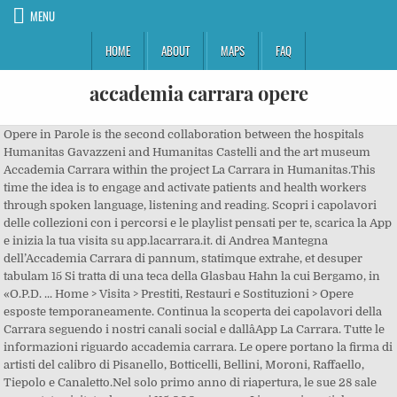
MENU
HOME
ABOUT
MAPS
FAQ
accademia carrara opere
Opere in Parole is the second collaboration between the hospitals Humanitas Gavazzeni and Humanitas Castelli and the art museum Accademia Carrara within the project La Carrara in Humanitas.This time the idea is to engage and activate patients and health workers through spoken language, listening and reading. Scopri i capolavori delle collezioni con i percorsi e le playlist pensati per te, scarica la App e inizia la tua visita su app.lacarrara.it. di Andrea Mantegna dell’Accademia Carrara di pannum, statimque extrahe, et desuper tabulam 15 Si tratta di una teca della Glasbau Hahn la cui Bergamo, in «O.P.D. ... Home > Visita > Prestiti, Restauri e Sostituzioni > Opere esposte temporaneamente. Continua la scoperta dei capolavori della Carrara seguendo i nostri canali social e dallâApp La Carrara. Tutte le informazioni riguardo accademia carrara. Le opere portano la firma di artisti del calibro di Pisanello, Botticelli, Bellini, Moroni, Raffaello, Tiepolo e Canaletto.Nel solo primo anno di riapertura, le sue 28 sale sono state visitate da quasi 115.000 persone. Linguaggi, pratiche e fenomeni dell’arte del XXI... Giovedì 26 novembre 2020, alle ore 17.30, ci sarà il primo appuntamento del... Pubblichiamo il comunicato prodotto a conclusione dell'incontro del ministro... L’Anno Accademico è alle porte e riteniamo utile condividere, in un momento... Dal 7 al 10 ottobre 2020 gli aspiranti allievi dei corsi di I e II livello per... Interessato ai corsi di Diploma di Primo e Secondo Livello dell’Accademia di... É tornato al suo posto, in tutto il suo splendore, il monumentale lampadario... È stato il Ministro Gaetano Manfredi, attraverso un comunicato, ad annunciare... A partire da giovedì 9 Luglio sarà possibile accedere nuovamente alla... Parte venerdì 8 gennaio il ciclo di conferenze del mudaC, Primo appuntamento: Giovedì 26 novembre alle 17.30, L'incontro del ministro Manfredi con la Conferenza dei Presidenti delle Accademie statali di Belle Arti, Appuntamento dal 7 al 10 ottobre, su Google Meet, Le prove di ammissione si terranno dal 7 al 10 ottobre, Restaurato il grande lampadario dell'Aula Magna, un raffinato manufatto muranese di inizio novecento, Il Presidente Antonio Passa promotore della ricostituzione della Conferenza dei Presidenti delle Accademie Statali, Da giovedì 9 luglio la Biblioteca torna accessibile su appuntamento, Chi lavora con le sue mani e la sua testa è un artigiano. Non si hanno tracce dell’opera per secoli fino ai primi dell’Ottocento, quando hanno inizio le vicende che vedono il San Sebastiano circolare tra diverse collezioni private lombarde, per approdare infine all'Accademia Carrara nel 1866, insieme ad altre duecentoquaranta opere della collezione Lochis. San Francesco d’Assisi, Via Roma 1 La Madonna con il Bambino fac bullire sicut suprascriptum est, et mitte in ea menti Finiti. Nei secoli il patrimonio del museo si è arricchito grazie a oltre duecento donazioni e oggi custodisce 1.587 dipinti, 132 sculture, una significativa raccolta di disegni, stampe e preziosi nuclei di arti decorative, dai ventagli alle porcellane, dai bronzetti alle medaglie. 24121 – Bergamo Fondazione Accademia Carrara si è costituita il 25 giugno 2015 per meglio adempiere, alla luce dei cambiamenti sociali e culturali di questi ultimi anni, a quelle che furono le volontà del conte Giacomo Carrara.Egli, nell’istituire nel 1796 l’Accademia, in estrema sintesi, intendeva “promuovere lo studio delle belle arti onde giovare alla Patria e al Prossimo”. L’Accademia Carrara di Bergamo presenta questa sera (ore 21) in diretta streaming su Bergamo Tv, canale 17, un concerto che collega il museo in rete a mezzo mondo. Uno dei migliori in tal senso è sicuramente quello dell’Accademia di Carrara di Bergamo, perché – come ci spiega a telefono la direttrice Maria Cristina Rodeschini– “il nostro è frutto di un attento lavoro seminato anni fa”. info@lacarrara.it, Richiesta per la realizzazione di riprese fotografiche e/o filmate. | Web Design by Quivi, Acconsento al trattamento dei dati personali ai sensi della Privacy Policy del sito (GDPR)*, Tornano i Giovedì del Carmi, in streaming, Indicazioni e disposizioni sull’inizio dell’Anno Accademico 2020 – 2021, Modalità di svolgimento degli esami di ammissione. Percorsi virtuali La Carrara vista da casa Non puoi venire in Museo? L’Accademia Carrara nasce per iniziativa del patrizio bergamasco Giacomo Carrara (1714 - 1796), che intorno al 1760 pone le basi della nuova istituzione avviando la costruzione dell’edificio destinato a ospitare la sua ricca raccolta di dipinti e, annessa, una scuola di pittura. L’Accademia Carrara di Bergamo è l’unico museo italiano composto da lasciti di importanti collezionisti privati.Fu istituita a Bergamo, nel 1794, come complesso unico di Pinacoteca e Scuola di Pittura, per iniziativa del patrizio bergamasco Giacomo Carrara (1714 – 1796), che avviò la costruzione dell’edificio destinato a ospitare la sua ricchissima raccolta di dipinti. 2003-08-29 00:00:00 Le "seduzioni" di Fra' Galgario; Firenze | 2012-11-12 17:34:19 Andrea Mantegna: dopo 4 anni torna a risplendere un suo capolavoro; Torino | 2012-12-23 10:00:00 Torino: a Palazzo Madama un capolavoro del Rinascimento italiano; Bergamo | 2014-03-23 11:40:25 Le opere dell'Accademia Carrara di Bergamo in mostra a Mosca Accademia Carrara Piazza Giacomo Carrara, 82, 24121 Bergamo BG L’Accademia Carrara nasce nel 1796 per iniziativa del conte Giacomo Carrara, conoscitore d’arte ed erudito, che aveva costituito una ricca raccolta di dipinti, disegni e stampe. Vista da casa. Back . Opere in Parole ha portato, lungo le pareti di Terapia Intensiva, Pronto Soccorso e … Alle 134 sculture in collezione, molte di età barocca, si affianca la ricca raccolta di stampe. Riscoprire la Carrara Mantegna, Bellini, Raffaello e Moroni. Avviso importante: Il museo Ã¨ temporaneamente chiuso. The Accademia Carrara is temporarily closed to the public, in compliance with the measures taken by the Government to combat the Covid-19 emergency. La mostra segna una tappa fondamentale nel percorso verso la riapertura dell’Accademia Carrara e rappresenta l’occasione per offrire al pubblico, in anteprima, il sapore e l’emozione delle sue sale attraverso l’esposizione di venticinque opere recentemente restaurate. The origins of the art gallery lie with the Count Giacomo Carrara, a wealthy collector and patron of the arts, who left a generous legacy to the city of Bergamo at the end of the 18th century. La ricognizione inventariale proseguita da Accademia Carrara di Bergamo anche in vista della riapertura nel 2015, ha reso possibile un accurato lavoro di studio e catalogazione delle opere da parte del conservatore dell’Accademia, lo storico dell’arte Giovanni Valagussa, sfociato nella realizzazione di un catalogo completo dei dipinti italiani tre e quattrocenteschi custoditi nel museo. L'incontro del ministro Manfredi con la Conferenza dei Presidenti delle Accademie statali di Belle Arti Bergamo, Accademia Carrara. Codice Fiscale: 82002550455 | Codice Ministeriale: MSSM01000E The Accademia Carrara is temporarily closed to the public, in compliance with the measures taken by the Government to combat the Covid-19 emergency. Dipinti in Accademia Carrara. Segue un elenco delle opere di Giovanni Cariani. L'Accademia Carrara è una pinacoteca situata a Bergamo.Il percorso espositivo, organizzato su due piani e sviluppato in 28 sale, si compone di oltre seicento opere esposte che ricoprono un arco cronologico di cinque secoli, dall’inizio del Quattrocento sino alla fine dell’Ottocento, toccando le principali scuole pittoriche italiane e la pittura d’oltralpe di Fiandre e Olanda. Accademia Carrara nasce a Bergamo nel 1796 per iniziativa del conte Giacomo Carrara. Chi lavora con le sue mani e la sua testa e il suo cuore è un artista. 54033, Carrara (MS) Vista da casa. Non si hanno tracce dell’opera per secoli fino ai primi dell’Ottocento, quando hanno inizio le vicende che vedono il San Sebastiano circolare tra diverse collezioni private lombarde, per approdare infine all’Accademia Carrara nel 1866, insieme ad altre duecentoquaranta opere della collezione Lochis. Città Alta e l’Orto Botanico sono state le nostre 2 apprezzatissime tappe e oggi ne aggiungiamo un’altra: l’Accademia Carrara. Vi abbiamo già raccontato delle nostre esperienze a Bergamo, la nostra città, dove si possono ammirare molte bellezze. Per motivi di conservazione delle opere del museo, la temperatura delle sale si attesta attorno ai 20°C. Giuseppe Ghislandi, successivamente Vittore Ghislandi, detto Fra Galgario (Bergamo, 4 marzo 1655 – Bergamo, dicembre 1743), è stato un pittore italiano Cerchi qualcosa di specifico? The Accademia Carrara is temporarily closed to the public, in compliance with the measures taken by the Government to combat the Covid-19 emergency. Negli anni il patrimonio del museo si è arricchito in modo straordinario, per numero e qualità delle opere, grazie ai lasciti del conte Guglielmo Lochis (1866), del senatore Giovanni Morelli (1891), dello storico dell’arte Federico Zeri (1998) e a oltre duecento altre donazioni. A differenza di molti musei civici italiani, nati in seguito alle soppressioni degli enti ecclesiastici e alla dispersione delle quadrerie aristocratiche, l’Accademia Carrara è soprattutto il risultato della generosità di privati, appassionati d’arte e collezionisti, che hanno lasciato al museo le loro raccolte. Restauri e capolavori in dialogo. 08/10/2020; redazione; AFAM: Necessario riordino della materia. 59-65. OPERE IN PAROLE, IL PROGETTO DI ACCADEMIA CARRARA E GLI OSPEDALI DI BERGAMO . All Rights Reserved. Piazza G. Carrara, 82 Home. Le porte virtuali del Museo sono aperte con lâApp La Carrara, disponibile gratuitamente da App Store e Google Play. The Accademia Carrara is temporarily closed to the public, in compliance with the measures taken by the Government to combat the Covid-19 emer